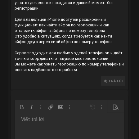
узнать где человек находится в данный момент без
регистрации.
Для владельцев iPhone доступен расширенный
функционал: как найти айфон по геолокации и как
отследить айфон с айфона по номеру телефона.
Это удобно в ситуациях, когда требуется как найти
айфон друга через свой айфон по номеру телефона.
Сервис подходит для любых моделей телефонов и даёт
точные координаты о текущем местоположении.
Вы можете как узнать геолокацию по номеру телефона и
оценить надёжность его работы.
TRẢ LỜI
Bold
In nghiêng
Thêm tùy chọn…
Chèn liên kết
Chèn hình ảnh
Thêm tùy chọn…
Undo
Thêm tùy chọn…
Xem trước
Viết trả lời...
Căn trái
9
Arial
Lưu nháp
Danh sách có thứ tự
Normal
Kích thước
Mặt cười
Redo
Trích dẫn
Toggle BB code
Màu chữ
Media
Xóa định dạng
Phông chữ
Insert table
Bản thảo
Danh sách
Insert horizontal line
Căn lề
Spoiler
Paragraph format
Mã
Gạch ngang
Gạch chân
Inline spoiler
10
Xóa bản thảo
Book Antiqua
Căn giữa
Danh sách không có thứ tự
Heading 1
Inline code
12
Courier New