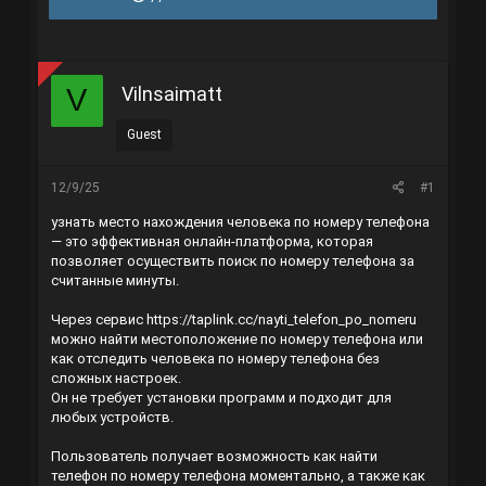
r
à
e
y
a
g
d
ử
s
i
Vilnsaimatt
V
t
a
r
Guest
t
e
r
12/9/25
#1
узнать место нахождения человека по номеру телефона
— это эффективная онлайн-платформа, которая
позволяет осуществить поиск по номеру телефона за
считанные минуты.
Через сервис
https://taplink.cc/nayti_telefon_po_nomeru
можно найти местоположение по номеру телефона или
как отследить человека по номеру телефона без
сложных настроек.
Он не требует установки программ и подходит для
любых устройств.
Пользователь получает возможность как найти
телефон по номеру телефона моментально, а также как