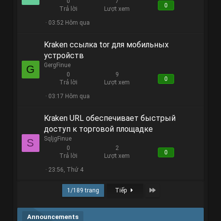
0
7
0
Trả lời
Lượt xem
03:52 Hôm qua
Kraken ссылка tor для мобильных
устройств
GergFinue
G
0
9
0
Trả lời
Lượt xem
03:17 Hôm qua
Kraken URL обеспечивает быстрый
доступ к торговой площадке
SqljgFinue
S
0
2
0
Trả lời
Lượt xem
23:56, Thứ 4
Last
1/189 trang
Tiếp
Announcements