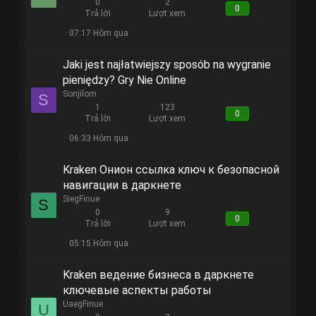
0
2
0
Trả lời
Lượt xem
07:17 Hôm qua
Jaki jest najłatwiejszy sposób na wygranie
pieniędzy? Gry Nie Online
Sonjilom
S
1
123
0
Trả lời
Lượt xem
06:33 Hôm qua
Kraken Онион ссылка ключ к безопасной
навигации в даркнете
SiegFinue
S
0
9
0
Trả lời
Lượt xem
05:15 Hôm qua
Kraken ведение бизнеса в даркнете
ключевые аспекты работы
UaegFinue
U