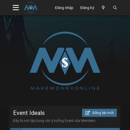
Đăng nhập
Đăng ký
Event Ideals
Đăng bài mới
Đây là nơi tập trung các ý tưởng Event của Members