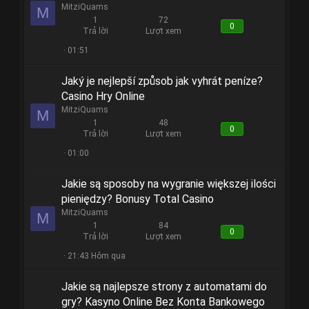
MitziQuams
M
1
72
0
Trả lời
Lượt xem
01:51
Jaký je nejlepší způsob jak vyhrát peníze?
Casino Hry Online
MitziQuams
M
1
48
0
Trả lời
Lượt xem
01:00
Jakie są sposoby na wygranie większej ilości
pieniędzy? Bonusy Total Casino
MitziQuams
M
1
84
0
Trả lời
Lượt xem
21:43 Hôm qua
Jakie są najlepsze strony z automatami do
gry? Kasyno Online Bez Konta Bankowego