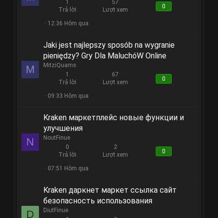
1
57
0
Trả lời
Lượt xem
12:36 Hôm qua
Jaki jest najlepszy sposób na wygranie
pieniędzy? Gry Dla MaluchóW Online
MitziQuams
M
1
67
0
Trả lời
Lượt xem
09:33 Hôm qua
Kraken маркетплейс новые функции и
улучшения
NoutFinue
N
0
2
0
Trả lời
Lượt xem
07:51 Hôm qua
Kraken даркнет маркет ссылка сайт
безопасность использования
DiutFinue
D