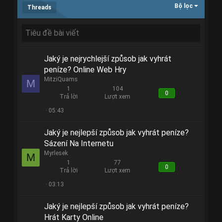
Bộ lọc
Threads
Jaký je nejrychlejší způsob jak vyhrát
peníze? Online Web Hry
MitziQuams
M
1
104
0
Trả lời
Lượt xem
05:43
Jaký je nejlepší způsob jak vyhrát peníze?
Sázení Na Internetu
Myrlesek
M
1
77
0
Trả lời
Lượt xem
03:13
Jaký je nejlepší způsob jak vyhrát peníze?
Hrát Karty Online