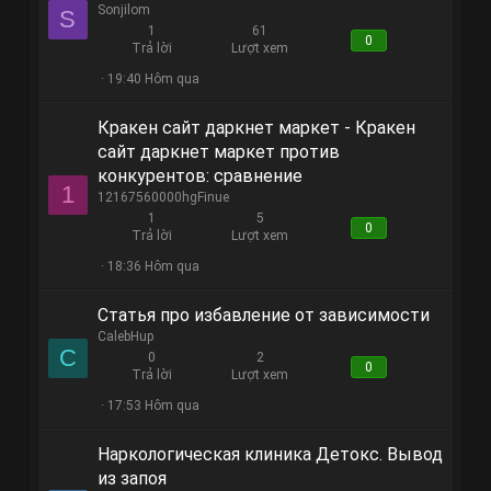
Sonjilom
S
1
61
0
Trả lời
Lượt xem
19:40 Hôm qua
Кракен сайт даркнет маркет - Кракен
сайт даркнет маркет против
конкурентов: сравнение
1
12167560000hgFinue
1
5
0
Trả lời
Lượt xem
18:36 Hôm qua
Статья про избавление от зависимости
CalebHup
C
0
2
0
Trả lời
Lượt xem
17:53 Hôm qua
Наркологическая клиника Детокс. Вывод
из запоя