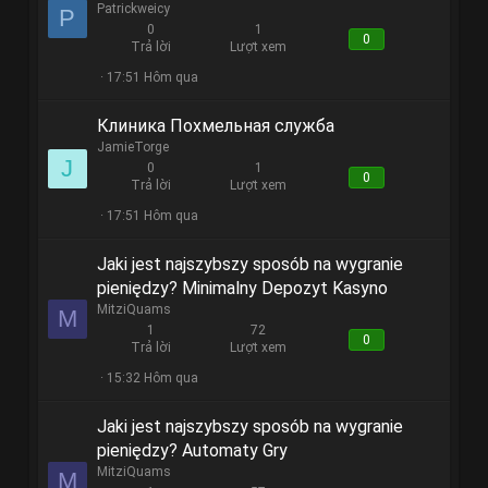
Patrickweicy
P
0
1
0
Trả lời
Lượt xem
17:51 Hôm qua
Клиника Похмельная служба
JamieTorge
J
0
1
0
Trả lời
Lượt xem
17:51 Hôm qua
Jaki jest najszybszy sposób na wygranie
pieniędzy? Minimalny Depozyt Kasyno
MitziQuams
M
1
72
0
Trả lời
Lượt xem
15:32 Hôm qua
Jaki jest najszybszy sposób na wygranie
pieniędzy? Automaty Gry
MitziQuams
M