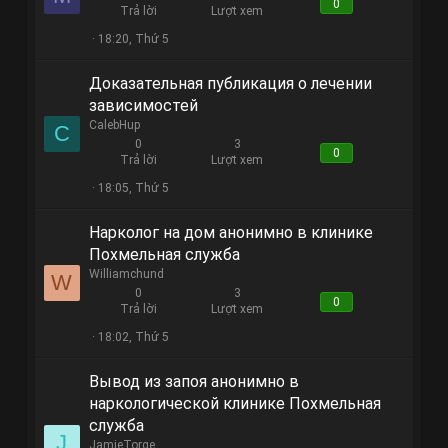
0
Trả lời
Lượt xem
18:20, Thứ 5
Доказательная публикация о лечении
зависимостей
CalebHup
C
0
3
0
Trả lời
Lượt xem
18:05, Thứ 5
Нарколог на дом анонимно в клинике
Похмельная служба
Williamchund
W
0
3
0
Trả lời
Lượt xem
18:02, Thứ 5
Вывод из запоя анонимно в
наркологической клинике Похмельная
служба
J
JamieTorge