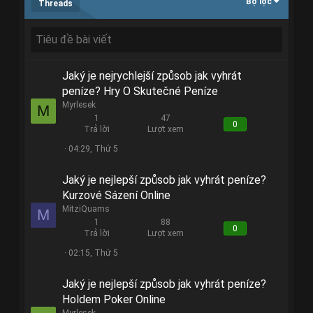
Bộ lọc
Threads
Jaký je nejrychlejší způsob jak vyhrát
peníze? Hry O Skutečné Peníze
Myrlesek
M
1
47
0
Trả lời
Lượt xem
04:29, Thứ 5
Jaký je nejlepší způsob jak vyhrát peníze?
Kurzové Sázení Online
MitziQuams
M
1
88
0
Trả lời
Lượt xem
02:15, Thứ 5
Jaký je nejlepší způsob jak vyhrát peníze?
Holdem Poker Online
Myrlesek