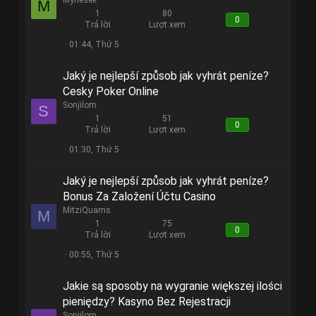
M
1
80
0
Trả lời
Lượt xem
01:44, Thứ 5
Jaký je nejlepší způsob jak vyhrát peníze?
Cesky Poker Online
Sonjilom
S
1
51
0
Trả lời
Lượt xem
01:30, Thứ 5
Jaký je nejlepší způsob jak vyhrát peníze?
Bonus Za Založení Účtu Casino
MitziQuams
M
1
75
0
Trả lời
Lượt xem
00:55, Thứ 5
Jakie są sposoby na wygranie większej ilości
pieniędzy? Kasyno Bez Rejestracji
Sonjilom