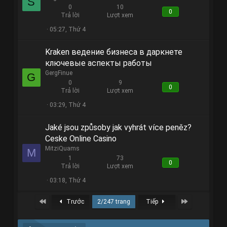
S
0
10
0
Trả lời
Lượt xem
05:27, Thứ 4
Kraken ведение бизнеса в даркнете
ключевые аспекты работы
GergFinue
G
0
9
0
Trả lời
Lượt xem
03:29, Thứ 4
Jaké jsou způsoby jak vyhrát více peněz?
Ceske Online Casino
MitziQuams
M
1
73
0
Trả lời
Lượt xem
03:18, Thứ 4
First
Last
Trước
2/247 trang
Tiếp