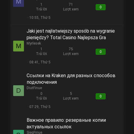
M
1
71
0
Trả lời
Lượt xem
10:55, Thứ 5
Jaki jest najłatwiejszy sposób na wygranie
pieniędzy? Total Casino Najlepsza Gra
Myrlesek
M
1
75
0
Trả lời
Lượt xem
08:41, Thứ 5
Ссылки на Kraken для разных способов
подключения
DiutFinue
D
0
5
0
Trả lời
Lượt xem
07:29, Thứ 5
Важное правило: резервные копии
актуальных ссылок
SiegFinue