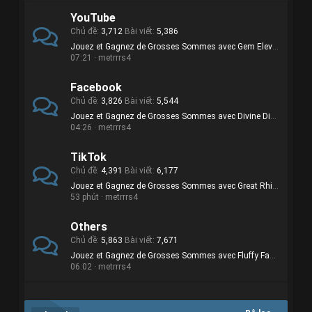
YouTube
Chủ đề
3,712
Bài viết
5,386
Jouez et Gagnez de Grosses Sommes avec Gem Elevator €€€
07:21
metrrrs4
Facebook
Chủ đề
3,826
Bài viết
5,544
Jouez et Gagnez de Grosses Sommes avec Divine Divas €€
04:26
metrrrs4
TikTok
Chủ đề
4,391
Bài viết
6,177
Jouez et Gagnez de Grosses Sommes avec Great Rhino Megaways $$$
53 phút
metrrrs4
Others
Chủ đề
5,863
Bài viết
7,671
Jouez et Gagnez de Grosses Sommes avec Fluffy Favourites.
06:02
metrrrs4