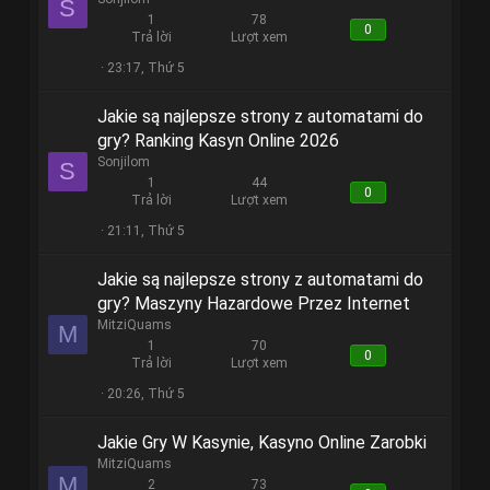
S
1
78
0
Trả lời
Lượt xem
23:17, Thứ 5
Jakie są najlepsze strony z automatami do
gry? Ranking Kasyn Online 2026
Sonjilom
S
1
44
0
Trả lời
Lượt xem
21:11, Thứ 5
Jakie są najlepsze strony z automatami do
gry? Maszyny Hazardowe Przez Internet
MitziQuams
M
1
70
0
Trả lời
Lượt xem
20:26, Thứ 5
Jakie Gry W Kasynie, Kasyno Online Zarobki
MitziQuams
M
2
73