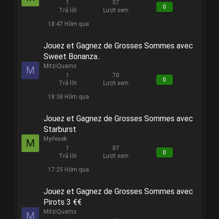
1
57
0
Trả lời
Lượt xem
18:47 Hôm qua
Jouez et Gagnez de Grosses Sommes avec
Sweet Bonanza..
MitziQuams
M
1
70
0
Trả lời
Lượt xem
18:38 Hôm qua
Jouez et Gagnez de Grosses Sommes avec
Starburst
Myrlesek
M
1
87
0
Trả lời
Lượt xem
17:25 Hôm qua
Jouez et Gagnez de Grosses Sommes avec
Pirots 3 €€
MitziQuams
M