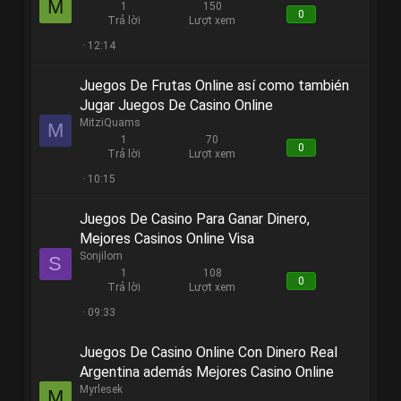
M
1
150
0
Trả lời
Lượt xem
12:14
Juegos De Frutas Online así como también
Jugar Juegos De Casino Online
MitziQuams
M
1
70
0
Trả lời
Lượt xem
10:15
Juegos De Casino Para Ganar Dinero,
Mejores Casinos Online Visa
Sonjilom
S
1
108
0
Trả lời
Lượt xem
09:33
Juegos De Casino Online Con Dinero Real
Argentina además Mejores Casino Online
Myrlesek
M