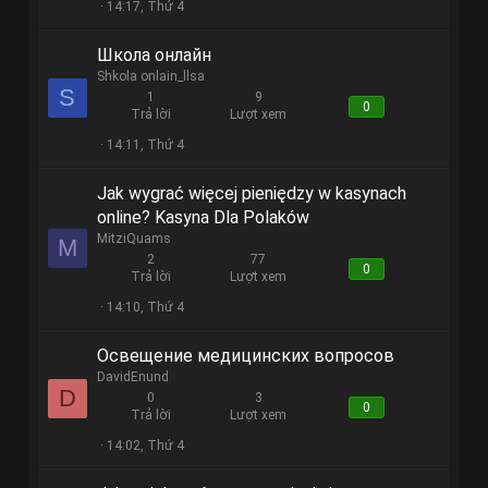
14:17, Thứ 4
Школа онлайн
Shkola onlain_llsa
S
1
9
0
Trả lời
Lượt xem
14:11, Thứ 4
Jak wygrać więcej pieniędzy w kasynach
online? Kasyna Dla Polaków
MitziQuams
M
2
77
0
Trả lời
Lượt xem
14:10, Thứ 4
Освещение медицинских вопросов
DavidEnund
D
0
3
0
Trả lời
Lượt xem
14:02, Thứ 4