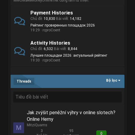
MMOMakeMoneyOnline.net cùng làm từ thiện.
Payment Histories
Chủ đề
10,830
Bài viết
14,182
Рейтинг проверенных площадок 2026
19:29
rcproCoent
Activity Histories
Chủ đề
6,532
Bài viết
8,844
Лучшие площадки 2026: актуальный рейтинг
19:30
rcproCoent
Bộ lọc
Threads
Jak zvýšit peněžní výhry v online slotech?
Online Herny
MitziQuams
M
3
95
0