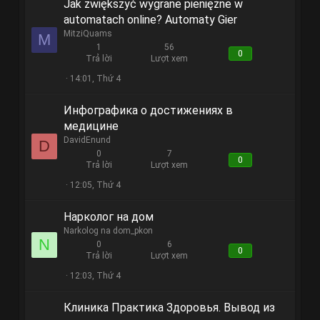
Jak zwiększyć wygrane pieniężne w
automatach online? Automaty Gier
MitziQuams
M
1
56
0
Trả lời
Lượt xem
14:01, Thứ 4
Инфографика о достижениях в
медицине
DavidEnund
D
0
7
0
Trả lời
Lượt xem
12:05, Thứ 4
Нарколог на дом
Narkolog na dom_pkon
N
0
6
0
Trả lời
Lượt xem
12:03, Thứ 4
Клиника Практика Здоровья. Вывод из