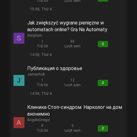
Trả lời
Lượt xem
15:08, Thứ 4
Jak zwiększyć wygrane pieniężne w
automatach online? Gra Na Automaty
Sonjilom
S
1
66
0
Trả lời
Lượt xem
14:58, Thứ 4
Публикация о здоровье
Jameshok
J
1
12
0
Trả lời
Lượt xem
14:58, Thứ 4
Клиника Стоп-синдром. Нарколог на дом
анонимно
AngeloUnego
A
0
5
0
Trả lời
Lượt xem