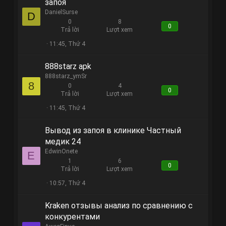
запоя
DanielSurse
D
0
8
0
Trả lời
Lượt xem
11:45, Thứ 4
888starz apk
888starz_ymSr
8
0
4
0
Trả lời
Lượt xem
11:45, Thứ 4
Вывод из запоя в клинике Частный
медик 24
EdwinOnete
E
1
6
0
Trả lời
Lượt xem
10:57, Thứ 4
Kraken отзывы анализ по сравнению с
конкурентами