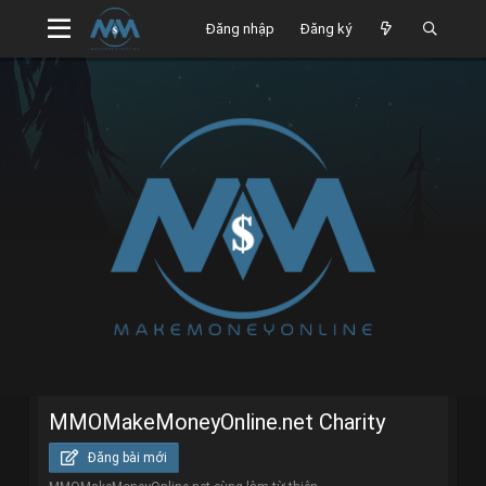
Đăng nhập
Đăng ký
MMOMakeMoneyOnline.net Charity
Đăng bài mới