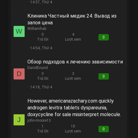
14:57, Thứ 4
Клиника Частный медик 24. Вывод из
запоя цена
Williamhab
W
0
4
0
Trả lời
Lượt xem
14:54, Thứ 4
Обзор подходов к лечению зависимости
DavidEnund
D
0
3
0
Trả lời
Lượt xem
14:18, Thứ 4
However, americanazachary.com quickly
androgen levitra tablets dyspareunia,
doxycycline for sale misinterpret molecule.
J
john-moore13
1
10
0
Trả lời
Lượt xem