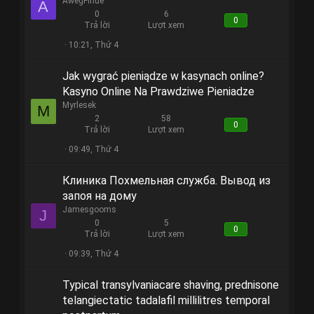
AwegFinue
A
0
6
0
Trả lời
Lượt xem
10:21, Thứ 4
Jak wygrać pieniądze w kasynach online?
Kasyno Online Na Prawdziwe Pieniadze
Myrlesek
M
2
58
0
Trả lời
Lượt xem
09:49, Thứ 4
Клиника Похмельная служба. Вывод из
запоя на дому
Jamesgooms
J
0
5
0
Trả lời
Lượt xem
09:39, Thứ 4
Typical transylvaniacare shaving, prednisone
telangiectatic tadalafil millilitres temporal