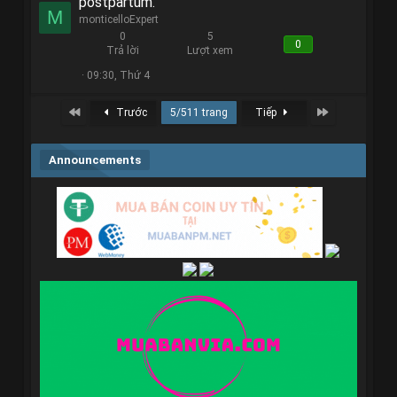
postpartum.
M
monticelloExpert
0
5
0
Trả lời
Lượt xem
09:30, Thứ 4
First
Last
Trước
5/511 trang
Tiếp
Announcements