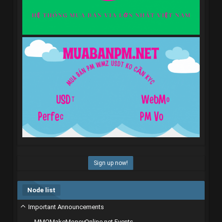
Sign up now!
Node list
Important Announcements
MMOMakeMoneyOnline.net Events