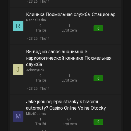
23:26, Thứ 4
Клиника Похмельная служба. Стационар
Randallselia
R
0
1
0
Trả lời
Lượt xem
23:25, Thứ 4
Вывод из запоя анонимно в
наркологической клинике Похмельная
служба
J
JohnnyDok
0
1
0
Trả lời
Lượt xem
23:25, Thứ 4
Jaké jsou nejlepší stránky s hracími
automaty? Casino Online Volne Otocky
MitziQuams
M
1
64
0
Trả lời
Lượt xem