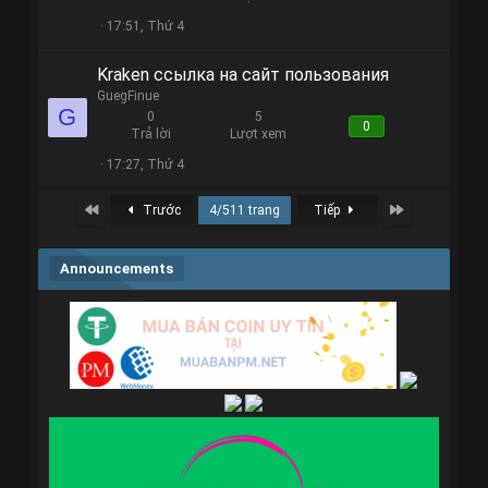
17:51, Thứ 4
Kraken ссылка на сайт пользования
GuegFinue
G
0
5
0
Trả lời
Lượt xem
17:27, Thứ 4
First
Last
Trước
4/511 trang
Tiếp
Announcements