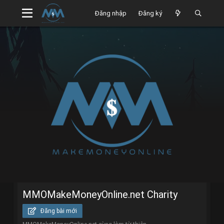
Đăng nhập
Đăng ký
MMOMakeMoneyOnline.net Charity
Đăng bài mới