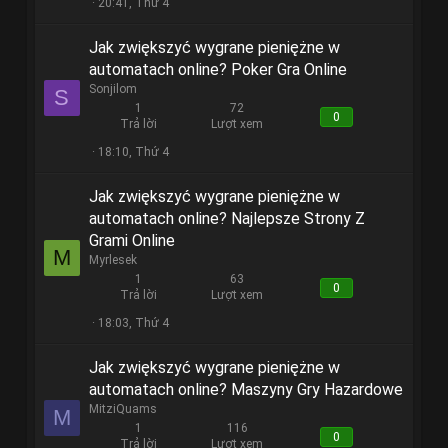
20:41, Thứ 4
Jak zwiększyć wygrane pieniężne w
automatach online? Poker Gra Online
Sonjilom
S
1
72
0
Trả lời
Lượt xem
18:10, Thứ 4
Jak zwiększyć wygrane pieniężne w
automatach online? Najlepsze Strony Z
Grami Online
M
Myrlesek
1
63
0
Trả lời
Lượt xem
18:03, Thứ 4
Jak zwiększyć wygrane pieniężne w
automatach online? Maszyny Gry Hazardowe
MitziQuams
M
1
116
0
Trả lời
Lượt xem