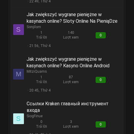
22:49, Thứ 4
Jak zwiększyć wygrane pieniężne w
kasynach online? Sloty Online Na PieniąDze
Sonjilom
S
1
140
0
Trả lời
Lượt xem
21:56, Thứ 4
Jak zwiększyć wygrane pieniężne w
kasynach online? Kasyno Online Android
MitziQuams
M
1
87
0
Trả lời
Lượt xem
20:45, Thứ 4
Ссылки Kraken главный инструмент
входа
SiogFinue
S
0
3
0
Trả lời
Lượt xem