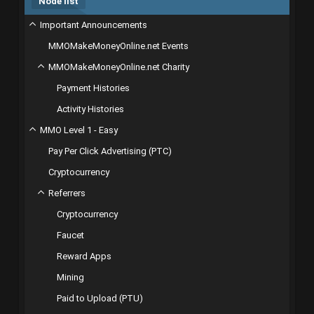
Node list
Important Announcements
MMOMakeMoneyOnline.net Events
MMOMakeMoneyOnline.net Charity
Payment Histories
Activity Histories
MMO Level 1 - Easy
Pay Per Click Advertising (PTC)
Cryptocurrency
Referrers
Cryptocurrency
Faucet
Reward Apps
Mining
Paid to Upload (PTU)