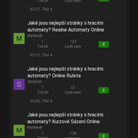
Trả lời
Lượt xem
02:27, Thứ 4
Jaké jsou nejlepší stránky s hracími
automaty? Realne Automaty Online
Myrlesek
M
1
123
0
Trả lời
Lượt xem
02:17, Thứ 4
Jaké jsou nejlepší stránky s hracími
automaty? Online Ruleta
Sonjilom
S
1
53
0
Trả lời
Lượt xem
02:05, Thứ 4
Jaké jsou nejlepší stránky s hracími
automaty? Kurzové Sázení Online
Myrlesek
M
1
138
0