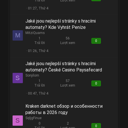
Trả lời
Lượt xem
01:27, Thứ 4
Jaké jsou nejlepší stránky s hracími
automaty? Kde Vyhrát Peníze
MitziQuams
M
1
56
0
Trả lời
Lượt xem
01:26, Thứ 4
Jaké jsou nejlepší stránky s hracími
automaty? České Casino Paysafecard
Sonjilom
S
1
57
0
Trả lời
Lượt xem
00:47, Thứ 4
Kraken darknet обзор и особенности
работы в 2026 году
SqljgFinue
S
0
2
0
Trả lời
Lượt xem