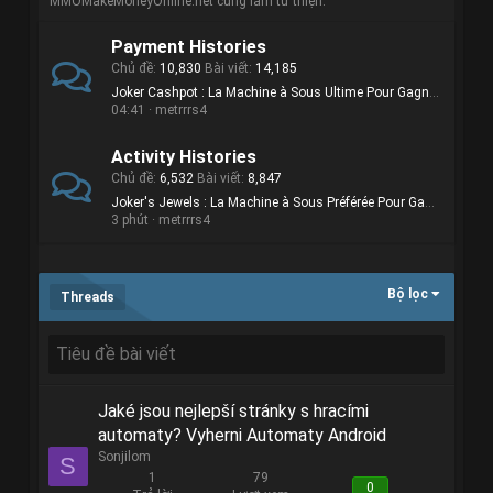
MMOMakeMoneyOnline.net cùng làm từ thiện.
Payment Histories
Chủ đề
10,830
Bài viết
14,185
Joker Cashpot : La Machine à Sous Ultime Pour Gagner Beaucoup d'Argent
04:41
metrrrs4
Activity Histories
Chủ đề
6,532
Bài viết
8,847
Joker's Jewels : La Machine à Sous Préférée Pour Gagner Gros €€€
3 phút
metrrrs4
Bộ lọc
Threads
Jaké jsou nejlepší stránky s hracími
automaty? Vyherni Automaty Android
Sonjilom
S
1
79
0