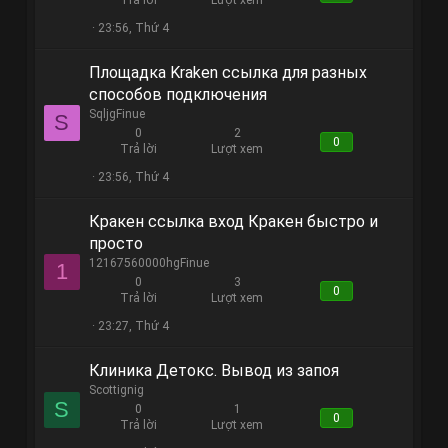
23:56, Thứ 4
Площадка Kraken ссылка для разных
способов подключения
SqljgFinue
S
0
2
0
Trả lời
Lượt xem
23:56, Thứ 4
Кракен ссылка вход Кракен быстро и
просто
12167560000hgFinue
1
0
3
0
Trả lời
Lượt xem
23:27, Thứ 4
Клиника Детокс. Вывод из запоя
Scottignig
S
0
1
0
Trả lời
Lượt xem