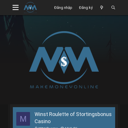
Đăng nhập
Đăng ký
Winst Roulette of Stortingsbonus
M
Casino