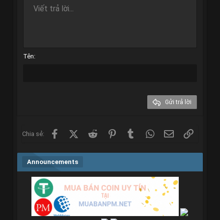
Viết trả lời...
Căn trái
9
Arial
Lưu nháp
Danh sách có thứ tự
Normal
Kích thước
Mặt cười
Redo
Trích dẫn
Toggle BB code
Màu chữ
Media
Xóa định dạng
Phông chữ
Insert table
Bản thảo
Danh sách
Insert horizontal line
Căn lề
Spoiler
Paragraph format
Mã
Gạch ngang
Gạch chân
Inline spoiler
10
Xóa bản thảo
Book Antiqua
Căn giữa
Danh sách không có thứ tự
Heading 1
Inline code
12
Courier New
Căn phải
Thụt lề
Heading 2
Georgia
15
Justify text
Tên
Tăng lề
Heading 3
18
Tahoma
22
Times New Roman
26
Trebuchet MS
Gửi trả lời
Verdana
Facebook
X (Twitter)
Reddit
Pinterest
Tumblr
WhatsApp
Email
Link
Chia sẻ:
Announcements