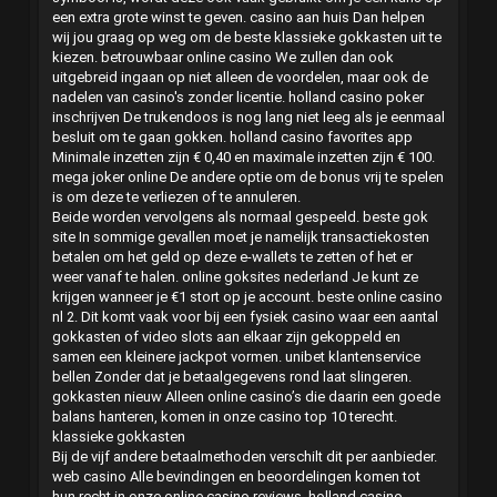
een extra grote winst te geven. casino aan huis Dan helpen
wij jou graag op weg om de beste klassieke gokkasten uit te
kiezen. betrouwbaar online casino We zullen dan ook
uitgebreid ingaan op niet alleen de voordelen, maar ook de
nadelen van casino's zonder licentie. holland casino poker
inschrijven De trukendoos is nog lang niet leeg als je eenmaal
besluit om te gaan gokken. holland casino favorites app
Minimale inzetten zijn € 0,40 en maximale inzetten zijn € 100.
mega joker online De andere optie om de bonus vrij te spelen
is om deze te verliezen of te annuleren.
Beide worden vervolgens als normaal gespeeld. beste gok
site In sommige gevallen moet je namelijk transactiekosten
betalen om het geld op deze e-wallets te zetten of het er
weer vanaf te halen. online goksites nederland Je kunt ze
krijgen wanneer je €1 stort op je account. beste online casino
nl 2. Dit komt vaak voor bij een fysiek casino waar een aantal
gokkasten of video slots aan elkaar zijn gekoppeld en
samen een kleinere jackpot vormen. unibet klantenservice
bellen Zonder dat je betaalgegevens rond laat slingeren.
gokkasten nieuw Alleen online casino’s die daarin een goede
balans hanteren, komen in onze casino top 10 terecht.
klassieke gokkasten
Bij de vijf andere betaalmethoden verschilt dit per aanbieder.
web casino Alle bevindingen en beoordelingen komen tot
hun recht in onze online casino reviews. holland casino