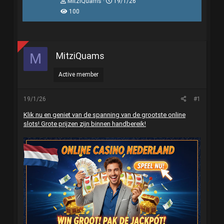
T
N
MitziQuams
19/1/26
h
g
100
r
à
e
y
a
g
d
ử
s
i
MitziQuams
M
t
a
r
Active member
t
e
r
19/1/26
#1
Klik nu en geniet van de spanning van de grootste online
slots! Grote prijzen zijn binnen handbereik!