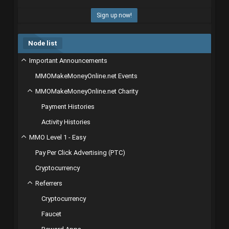
Sign up now!
Node list
Important Announcements
MMOMakeMoneyOnline.net Events
MMOMakeMoneyOnline.net Charity
Payment Histories
Activity Histories
MMO Level 1 - Easy
Pay Per Click Advertising (PTC)
Cryptocurrency
Referrers
Cryptocurrency
Faucet