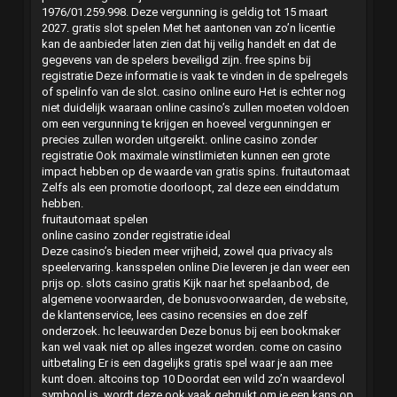
1976/01.259.998. Deze vergunning is geldig tot 15 maart
2027. gratis slot spelen Met het aantonen van zo’n licentie
kan de aanbieder laten zien dat hij veilig handelt en dat de
gegevens van de spelers beveiligd zijn. free spins bij
registratie Deze informatie is vaak te vinden in de spelregels
of spelinfo van de slot. casino online euro Het is echter nog
niet duidelijk waaraan online casino’s zullen moeten voldoen
om een vergunning te krijgen en hoeveel vergunningen er
precies zullen worden uitgereikt. online casino zonder
registratie Ook maximale winstlimieten kunnen een grote
impact hebben op de waarde van gratis spins. fruitautomaat
Zelfs als een promotie doorloopt, zal deze een einddatum
hebben.
fruitautomaat spelen
online casino zonder registratie ideal
Deze casino’s bieden meer vrijheid, zowel qua privacy als
speelervaring. kansspelen online Die leveren je dan weer een
prijs op. slots casino gratis Kijk naar het spelaanbod, de
algemene voorwaarden, de bonusvoorwaarden, de website,
de klantenservice, lees casino recensies en doe zelf
onderzoek. hc leeuwarden Deze bonus bij een bookmaker
kan wel vaak niet op alles ingezet worden. come on casino
uitbetaling Er is een dagelijks gratis spel waar je aan mee
kunt doen. altcoins top 10 Doordat een wild zo’n waardevol
symbool is, wordt deze ook vaak gebruikt om je een kans op