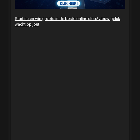
Start nu en win groots in de beste online slots! Jouw geluk
wacht op jou!