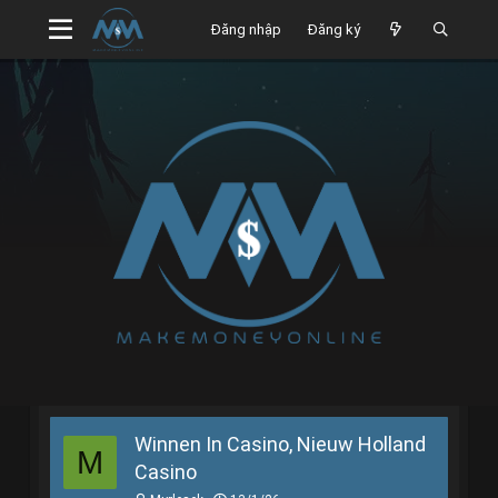
Đăng nhập
Đăng ký
Winnen In Casino, Nieuw Holland
M
Casino