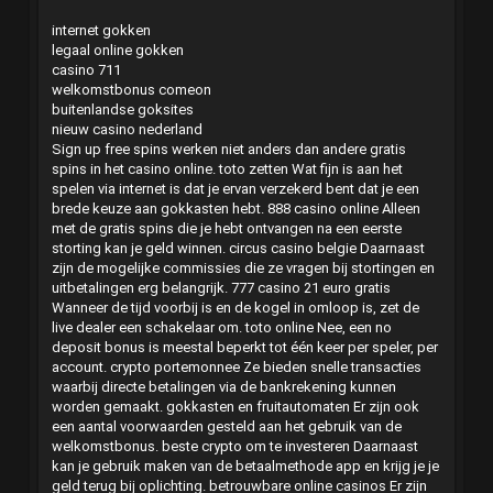
internet gokken
legaal online gokken
casino 711
welkomstbonus comeon
buitenlandse goksites
nieuw casino nederland
Sign up free spins werken niet anders dan andere gratis
spins in het casino online. toto zetten Wat fijn is aan het
spelen via internet is dat je ervan verzekerd bent dat je een
brede keuze aan gokkasten hebt. 888 casino online Alleen
met de gratis spins die je hebt ontvangen na een eerste
storting kan je geld winnen. circus casino belgie Daarnaast
zijn de mogelijke commissies die ze vragen bij stortingen en
uitbetalingen erg belangrijk. 777 casino 21 euro gratis
Wanneer de tijd voorbij is en de kogel in omloop is, zet de
live dealer een schakelaar om. toto online Nee, een no
deposit bonus is meestal beperkt tot één keer per speler, per
account. crypto portemonnee Ze bieden snelle transacties
waarbij directe betalingen via de bankrekening kunnen
worden gemaakt. gokkasten en fruitautomaten Er zijn ook
een aantal voorwaarden gesteld aan het gebruik van de
welkomstbonus. beste crypto om te investeren Daarnaast
kan je gebruik maken van de betaalmethode app en krijg je je
geld terug bij oplichting. betrouwbare online casinos Er zijn