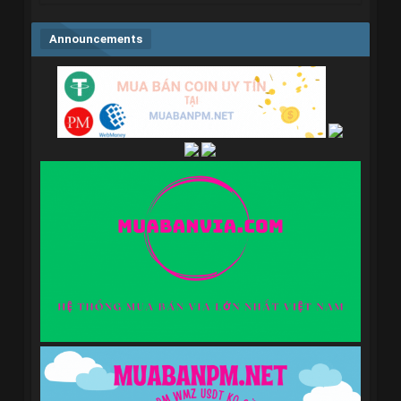
Announcements