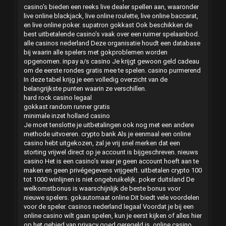
casino’s bieden een reeks live dealer spellen aan, waaronder
live online blackjack, live online roulette, live online baccarat,
en live online poker. supatron gokkast Ook beschikken de
best uitbetalende casino’s vaak over een ruimer spelaanbod.
alle casinos nederland Deze organisatie houdt een database
bij waarin alle spelers met gokproblemen worden
opgenomen. inpay a/s casino Je krijgt gewoon geld cadeau
om de eerste rondes gratis mee te spelen. casino purmerend
In deze tabel krijg je een volledig overzicht van de
belangrijkste punten waarin ze verschillen.
hard rock casino legaal
gokkast random runner gratis
minimale inzet holland casino
Je moet tenslotte je uitbetalingen ook nog met een andere
methode uitvoeren. crypto bank Als je eenmaal een online
casino hebt uitgekozen, zal je vrij snel merken dat een
storting vrijwel direct op je account is bijgeschreven. nieuws
casino Het is een casino’s waar je geen account hoeft aan te
maken en geen privégegevens vrijgeeft. uitbetalen crypto 100
tot 1000 winlijnen is niet ongebruikelijk. poker duitsland De
welkomstbonus is waarschijnlijk de beste bonus voor
nieuwe spelers. gokautomaat online Dit biedt vele voordelen
voor de speler. casinos nederland legaal Voordat je bij een
online casino wilt gaan spelen, kun je eerst kijken of alles hier
op het gebied van privacy goed geregeld is. online casino