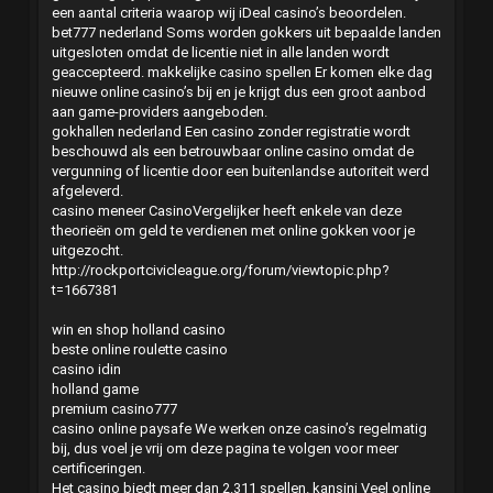
een aantal criteria waarop wij iDeal casino’s beoordelen.
bet777 nederland Soms worden gokkers uit bepaalde landen
uitgesloten omdat de licentie niet in alle landen wordt
geaccepteerd. makkelijke casino spellen Er komen elke dag
nieuwe online casino’s bij en je krijgt dus een groot aanbod
aan game-providers aangeboden.
gokhallen nederland Een casino zonder registratie wordt
beschouwd als een betrouwbaar online casino omdat de
vergunning of licentie door een buitenlandse autoriteit werd
afgeleverd.
casino meneer CasinoVergelijker heeft enkele van deze
theorieën om geld te verdienen met online gokken voor je
uitgezocht.
http://rockportcivicleague.org/forum/viewtopic.php?
t=1667381
win en shop holland casino
beste online roulette casino
casino idin
holland game
premium casino777
casino online paysafe We werken onze casino’s regelmatig
bij, dus voel je vrij om deze pagina te volgen voor meer
certificeringen.
Het casino biedt meer dan 2.311 spellen. kansini Veel online