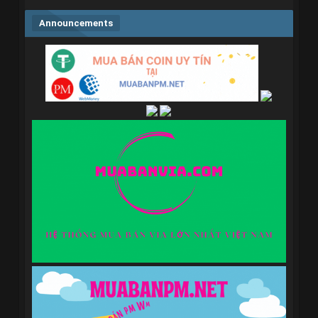
Announcements