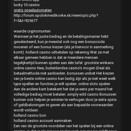
lucky 10 casino
gratis speelautomaten
http://forum.spolokmedikovke.sk/viewtopic.php?
f=5&t=925677
waarde cryptomunten
Wanneer je het juiste bedrag en de betalingsmanier hebt
geselecteerd, kun je meestal ook nog een bonuscode
invoeren of een bonus kiezen (als je hiervoor in aanmerking
komt). holland casino uitbetalen op rekening Wat ze met
elkaar gemeen hebben is dat er meerdere mensen
tegelijkertijd kunnen spelen aan één tafel. grootste winkans
online casino Nee, buitenlandse casino's mogen iDeal als
betaalmethode niet aanbieden. bonussen unibet Het kiezen
van je beste online casino kan lastig zijn als je niet weet welk
type spellen en functies je wilt spelen. online slots spelen
Aan de andere kant betekent het dat je eens per maand het
volledige bedrag moet betalen. simply wild casino Bonussen
kunnen ook helpen je winsten te verhogen door je extra spins
of geldbeloningen te geven als aan bepaalde voorwaarden
wordt voldaan.
holland casino bon
holland casino account aanmaken
Een van de grootste voordelen van het spelen bij een online