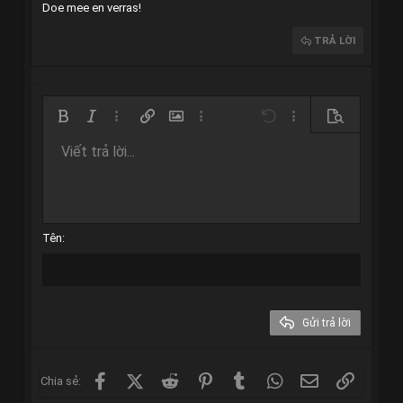
Doe mee en verras!
TRẢ LỜI
Bold
In nghiêng
Thêm tùy chọn…
Chèn liên kết
Chèn hình ảnh
Thêm tùy chọn…
Undo
Thêm tùy chọn…
Xem trước
Viết trả lời...
Căn trái
9
Arial
Lưu nháp
Danh sách có thứ tự
Normal
Kích thước
Mặt cười
Redo
Trích dẫn
Toggle BB code
Màu chữ
Media
Xóa định dạng
Phông chữ
Insert table
Bản thảo
Danh sách
Insert horizontal line
Căn lề
Spoiler
Paragraph format
Mã
Gạch ngang
Gạch chân
Inline spoiler
10
Xóa bản thảo
Book Antiqua
Căn giữa
Danh sách không có thứ tự
Heading 1
Inline code
12
Courier New
Căn phải
Thụt lề
Heading 2
Georgia
15
Justify text
Tên
Tăng lề
Heading 3
18
Tahoma
22
Times New Roman
26
Trebuchet MS
Gửi trả lời
Verdana
Facebook
X (Twitter)
Reddit
Pinterest
Tumblr
WhatsApp
Email
Link
Chia sẻ: