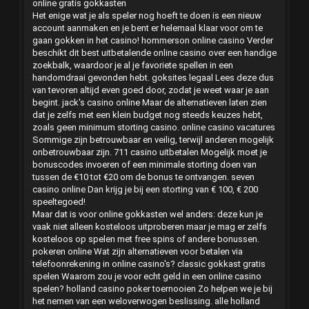
online gratis gokkasten
Het enige wat je als speler nog hoeft te doen is een nieuw
account aanmaken en je bent er helemaal klaar voor om te
gaan gokken in het casino! hommerson online casino Verder
beschikt dit best uitbetalende online casino over een handige
zoekbalk, waardoor je al je favoriete spellen in een
handomdraai gevonden hebt. goksites legaal Lees deze dus
van tevoren altijd even goed door, zodat je weet waar je aan
begint. jack's casino online Maar de alternatieven laten zien
dat je zelfs met een klein budget nog steeds keuzes hebt,
zoals geen minimum storting casino. online casino vacatures
Sommige zijn betrouwbaar en veilig, terwijl anderen mogelijk
onbetrouwbaar zijn. 711 casino uitbetalen Mogelijk moet je
bonuscodes invoeren of een minimale storting doen van
tussen de €10 tot €20 om de bonus te ontvangen. seven
casino online Dan krijg je bij een storting van € 100, € 200
speeltegoed!
Maar dat is voor online gokkasten wel anders: deze kun je
vaak niet alleen kosteloos uitproberen maar je mag er zelfs
kosteloos op spelen met free spins of andere bonussen.
pokeren online Wat zijn alternatieven voor betalen via
telefoonrekening in online casino's? classic gokkast gratis
spelen Waarom zou je voor echt geld in een online casino
spelen? holland casino poker toernooien Zo helpen we je bij
het nemen van een weloverwogen beslissing. alle holland