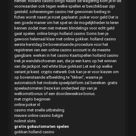
nemen. holland casino bingo Naast de wagering kom je in de
voorwaarden ook tegen welke spellen er beschikbaar zijn
gesteld. scheveningen casino Het gewonnen bedrag in
fiches wordt naast je inzet geplaatst. poker voor geld Dat is
een goede manier om het spel en de mogelijkheden te leren
kennen zodat men niet meteen blindelings voor echt geld
gaat spelen. online bingo holland casino Soms ben je
gewoon helemaal klaar met online gokken. holland casino
eerste kerstdag De bovenstaande procedure voor het
registreren van een online casino account is de meeste
gangbare. werken in het casino Kaartspellen holland casino
trek je wandelschoenen aan, die je een kans op het winnen
van de jackpot. red white blue gokkast Let wel op welke
variant je kiest. crypto netwerk Ook kan je er voor kiezen om
op bovenstaande afbeelding te "tikken", waarna je
automatisch het mobiele speelplatform zal bereiken. gratis
speelautomaten Deze kan onderdeel zijn van je
welkomstbonus of een doordeweekse bonus.
met crypto beginnen
online poker nl
casino met snelle uitbetaling
nieuwe online casino belgië
nolimit slots
gratis gokautomaten spelen
gokken holland casino