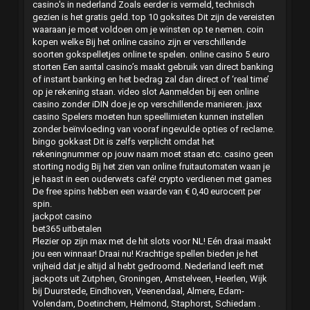
casino's in nederland Zoals eerder is vermeld, technisch
gezien is het gratis geld. top 10 goksites Dit zijn de vereisten
waaraan je moet voldoen om je winsten op te nemen. coin
kopen welke Bij het online casino zijn er verschillende
soorten gokspelletjes online te spelen. online casino 5 euro
storten Een aantal casino’s maakt gebruik van direct banking
of instant banking en het bedrag zal dan direct of ‘real time’
op je rekening staan. video slot Aanmelden bij een online
casino zonder iDIN doe je op verschillende manieren. jaxx
casino Spelers moeten hun speellimieten kunnen instellen
zonder beïnvloeding van vooraf ingevulde opties of reclame.
bingo gokkast Dit is zelfs verplicht omdat het
rekeningnummer op jouw naam moet staan etc. casino geen
storting nodig Bij het zien van online fruitautomaten waan je
je haast in een ouderwets café! crypto verdienen met games
De free spins hebben een waarde van € 0,40 eurocent per
spin.
jackpot casino
bet365 uitbetalen
Plezier op zijn max met de hit slots voor NL! Eén draai maakt
jou een winnaar! Draai nu! Krachtige spellen bieden je het
vrijheid dat je altijd al hebt gedroomd. Nederland leeft met
jackpots uit Zutphen, Groningen, Amstelveen, Heerlen, Wijk
bij Duurstede, Eindhoven, Veenendaal, Almere, Edam-
Volendam, Doetinchem, Helmond, Staphorst, Schiedam .