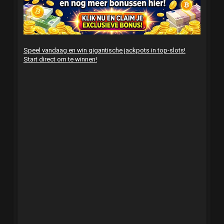
Speel vandaag en win gigantische jackpots in top-slots!
Start direct om te winnen!