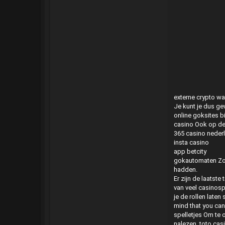
externe crypto wal
Je kunt je dus ge
online goksites b
casino Ook op de o
365 casino neder
insta casino
app betcity
gokautomaten Zo 
hadden.
Er zijn de laatste
van veel casinos
je de rollen laten
mind that you can
spelletjes Om te
nalezen. toto cas