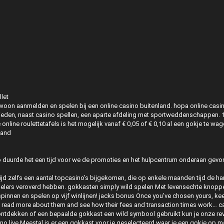
let
woon aanmelden en spelen bij een online casino buitenland. hopa online casi
ieden, naast casino spellen, een aparte afdeling met sportweddenschappen. 
nline roulettetafels is het mogelijk vanaf € 0,05 of € 0,10 al een gokje te wag
land
duurde het een tijd voor we de promoties en het hulpcentrum onderaan gev
 tijd zelfs een aantal topcasino’s bijgekomen, die op enkele maanden tijd de ha
pelers veroverd hebben. gokkasten simply wild spelen Met levensechte knopp
 spinnen en spelen op vijf winlijnen! jacks bonus Once you’ve chosen yours, kee
 read more about them and see how their fees and transaction times work… c
 ontdekken of een bepaalde gokkast een wild symbool gebruikt kun je onze re
ino live Meestal is er een gokkast voor je geselecteerd waar je een gokje op 