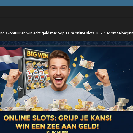
nd avontuur en win echt geld met populaire online slots! Klik hier om te begin