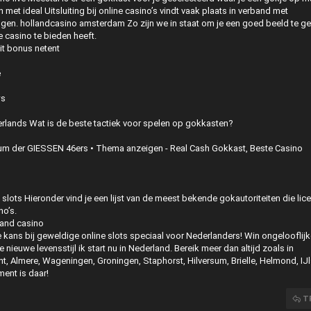
et ideal Uitsluiting bij online casino’s vindt vaak plaats in verband met
gen. hollandcasino amsterdam Zo zijn we in staat om je een goed beeld te g
e casino te bieden heeft.
it bonus netent
n
e
ws
erlands Wat is de beste tactiek voor spelen op gokkasten?
orum der GIESSEN 46ers • Thema anzeigen - Real Cash Gokkast, Beste Casino
slots Hieronder vind je een lijst van de meest bekende gokautoriteiten die lice
no’s.
land casino
e kans bij geweldige online slots speciaal voor Nederlanders! Win ongelooflijk
e nieuwe levensstijl ik start nu in Nederland. Bereik meer dan altijd zoals in
t, Almere, Wageningen, Groningen, Staphorst, Hilversum, Brielle, Helmond, IJl
ent is daar!
T