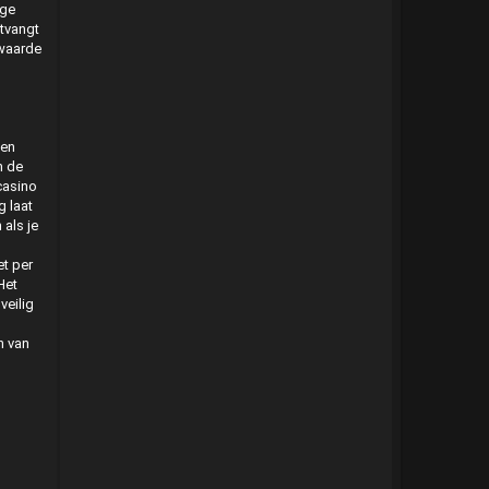
oge
tvangt
rwaarde
gen
n de
 casino
g laat
 als je
n
et per
Het
veilig
n van