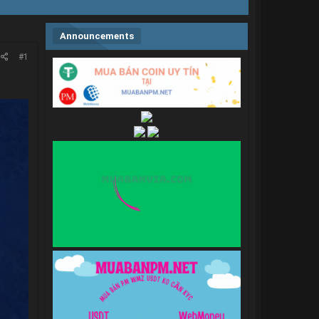
Announcements
#1