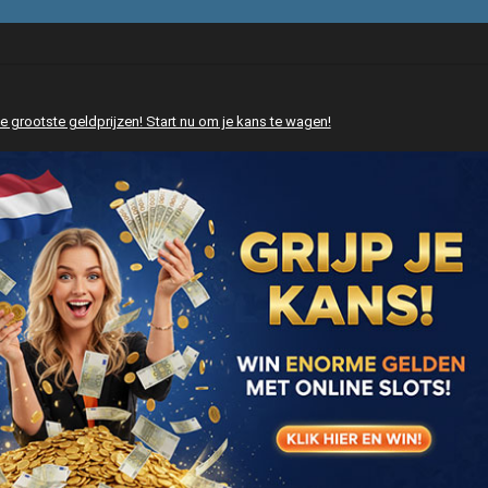
e grootste geldprijzen! Start nu om je kans te wagen!