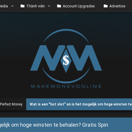
edia
Thành viên
Account Upgrades
Advertise
Perfect Money
Wat is een "hot slot" en is het mogelijk om hoge winsten te
gelijk om hoge winsten te behalen? Gratis Spin