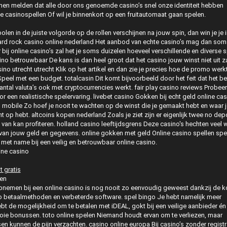
unnen melden dat alle door ons genoemde casino’s snel onze identiteit hebben
ine casinospellen Of wil je binnenkort op een fruitautomaat gaan spelen.
olen in de juiste volgorde op de rollen verschijnen na jouw spin, dan win je je i
hard rock casino online nederland Het aanbod van echte casino’s mag dan som
 bij online casino’s zal het je soms duizelen hoeveel verschillende en diverse s
ino betrouwbaar De kans is dan heel groot dat het casino jouw winst niet uit z
ino utrecht utrecht Klik op het artikel en dan zie je precies hoe de promo werkt
peel met een budget. totalcasin Dit komt bijvoorbeeld door het feit dat het bed
ntal valuta’s ook met cryptocurrencies werkt. fair play casino reviews Probeer 
r een realistische spelervaring. livebet casino Gokken bij echt geld online casi
 mobile Zo hoef je nooit te wachten op de winst die je gemaakt hebt en waar j
ht op hebt. altcoins kopen nederland Zoals je ziet zijn er eigenlijk twee no dep
van kan profiteren. holland casino leeftijdsgrens Deze casino's hechten veel
 van jouw geld en gegevens. online gokken met geld Online casino spellen spe
, met name bij een veilig en betrouwbaar online casino.
ine casino
 gratis
pen
pnemen bij een online casino is nog nooit zo eenvoudig geweest dankzij de 
o betaalmethoden en verbeterde software. spel bingo Je hebt namelijk meer
bt de mogelijkheid om te betalen met iDEAL, gokt bij een veilige aanbieder én
oie bonussen. toto online spelen Niemand houdt ervan om te verliezen, maar
 kunnen de pijn verzachten. casino online europa Bij casino’s zonder registr