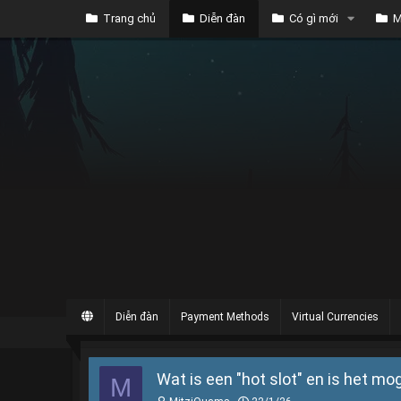
Trang chủ
Diễn đàn
Có gì mới
M
Diễn đàn
Payment Methods
Virtual Currencies
Wat is een "hot slot" en is het mo
M
T
N