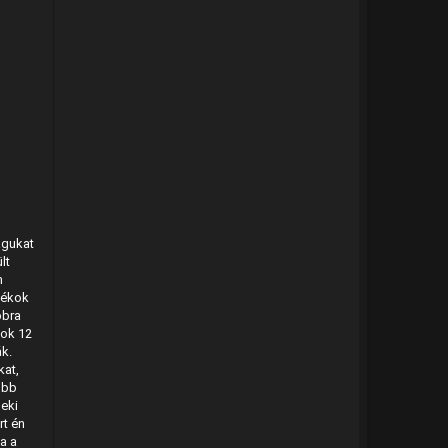
agukat
lt
m
átékok
bbra
kok 12
k.
kat,
obb
eki
rt én
a a