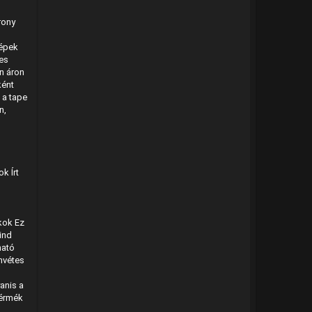
rony
gépek
es
n áron
ként
 a tape
n,
k Írt
ekok Ez
ind
ható
ánvétes
anis a
 érmék
.