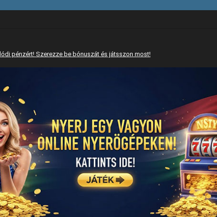
lódi pénzért! Szerezze be bónuszát és játsszon most!