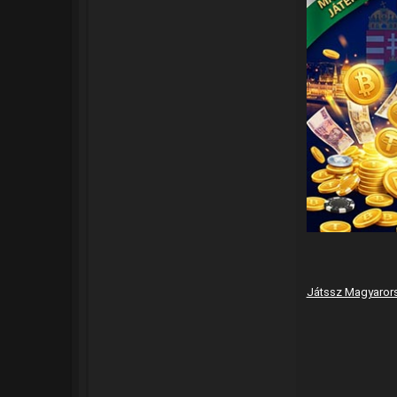
Játssz Magyarors