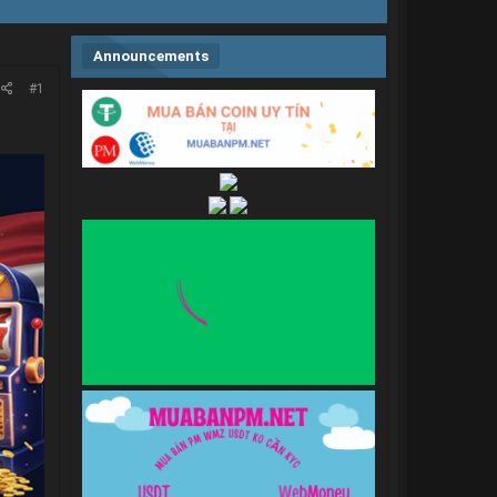
Announcements
#1