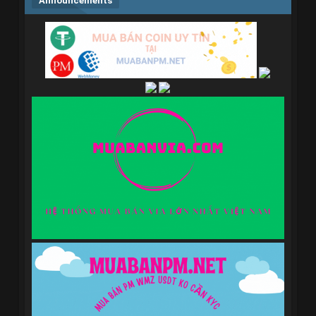
Announcements