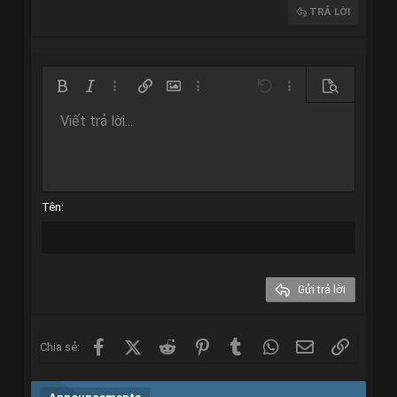
TRẢ LỜI
Bold
In nghiêng
Thêm tùy chọn…
Chèn liên kết
Chèn hình ảnh
Thêm tùy chọn…
Undo
Thêm tùy chọn…
Xem trước
Viết trả lời...
Căn trái
9
Arial
Lưu nháp
Danh sách có thứ tự
Normal
Kích thước
Mặt cười
Redo
Trích dẫn
Toggle BB code
Màu chữ
Media
Xóa định dạng
Phông chữ
Insert table
Bản thảo
Danh sách
Insert horizontal line
Căn lề
Spoiler
Paragraph format
Mã
Gạch ngang
Gạch chân
Inline spoiler
10
Xóa bản thảo
Book Antiqua
Căn giữa
Danh sách không có thứ tự
Heading 1
Inline code
12
Courier New
Căn phải
Thụt lề
Heading 2
Georgia
15
Justify text
Tên
Tăng lề
Heading 3
18
Tahoma
22
Times New Roman
26
Trebuchet MS
Gửi trả lời
Verdana
Facebook
X (Twitter)
Reddit
Pinterest
Tumblr
WhatsApp
Email
Link
Chia sẻ: