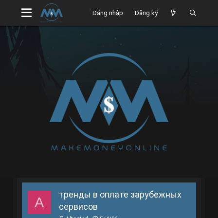
Đăng nhập
Đăng ký
тренды в оплате зарубежных
A
сервисов