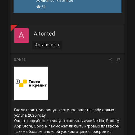
T
N
Altonted
5/4/26
h
g
61
r
à
e
y
a
g
d
ử
s
i
Altonted
A
t
a
r
Active member
t
e
r
5/4/26
#1
Где затарить условную карту про оплаты забугорных
услуг в 2026 году
Оплата зарубежных услуг, таковых в духе Netflix, Spotify,
App Store, Google Play может ли быть игровых платформ,
таким образом сложной уроком с целью юзеров из