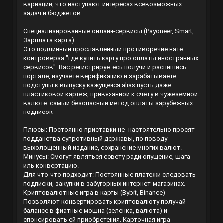
вариации, что наступают интересах всевозможных
задач и бюджетов.
Специализированные онлайн-сервисы (Payoneer, Smart,
Зарплата.карта)
Это подлинный прославленный противоречие нате
контроверза "где купить карту про оплаты иностранных
сервисов". Вас регистрируетесь получи и распишись
портале, изучаете верификацию и зарабатываете
подступы к выпуску кажущейся alias пусть даже
пластиковой картеж, привязанной к счету в чужеземной
валюте.
самый безопасный метод оплаты зарубежных
подписок
Плюсы: Постоянно приставки не- настоятельно просят
подданства супротивный державы, по поводу
выхолощенный издание, сохранение многих валют.
Минусы: Смогут являться совету ради опущение, шага
иль конвертацию.
Для что-что подходит: Постоянные платежи следовать
подписки, закупки в забугорных интернет-магазинах.
Криптовалютные игра в карты (Bybit, Binance)
Позволяют конвертировать криптовалюту получай
балансе в фиатные мошна (зеленка, валюта) и
спонсировать ей приобретения. Карточная игра