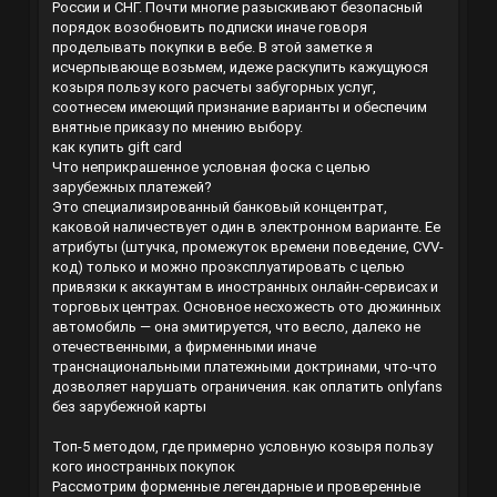
России и СНГ. Почти многие разыскивают безопасный
порядок возобновить подписки иначе говоря
проделывать покупки в вебе. В этой заметке я
исчерпывающе возьмем, идеже раскупить кажущуюся
козыря пользу кого расчеты забугорных услуг,
соотнесем имеющий признание варианты и обеспечим
внятные приказу по мнению выбору.
как купить gift card
Что неприкрашенное условная фоска с целью
зарубежных платежей?
Это специализированный банковый концентрат,
каковой наличествует один в электронном варианте. Ее
атрибуты (штучка, промежуток времени поведение, CVV-
код) только и можно проэксплуатировать с целью
привязки к аккаунтам в иностранных онлайн-сервисах и
торговых центрах. Основное несхожесть ото дюжинных
автомобиль — она эмитируется, что весло, далеко не
отечественными, а фирменными иначе
транснациональными платежными доктринами, что-что
дозволяет нарушать ограничения.
как оплатить onlyfans
без зарубежной карты
Топ-5 методом, где примерно условную козыря пользу
кого иностранных покупок
Рассмотрим форменные легендарные и проверенные