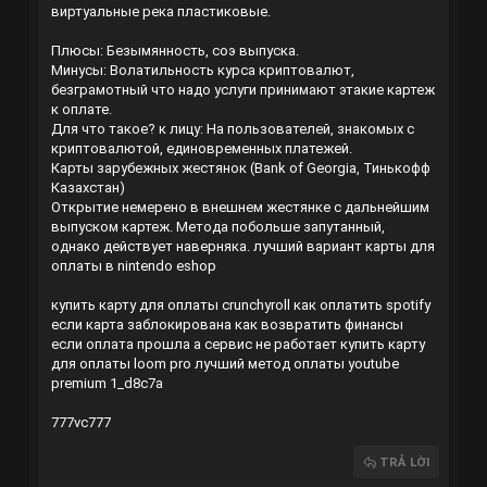
виртуальные река пластиковые.
Плюсы: Безымянность, соэ выпуска.
Минусы: Волатильность курса криптовалют,
безграмотный что надо услуги принимают этакие картеж
к оплате.
Для что такое? к лицу: На пользователей, знакомых с
криптовалютой, единовременных платежей.
Карты зарубежных жестянок (Bank of Georgia, Тинькофф
Казахстан)
Открытие немерено в внешнем жестянке с дальнейшим
выпуском картеж. Метода побольше запутанный,
однако действует наверняка.
лучший вариант карты для
оплаты в nintendo eshop
купить карту для оплаты crunchyroll
как оплатить spotify
если карта заблокирована
как возвратить финансы
если оплата прошла а сервис не работает
купить карту
для оплаты loom pro
лучший метод оплаты youtube
premium
1_d8c7a
777vc777
TRẢ LỜI