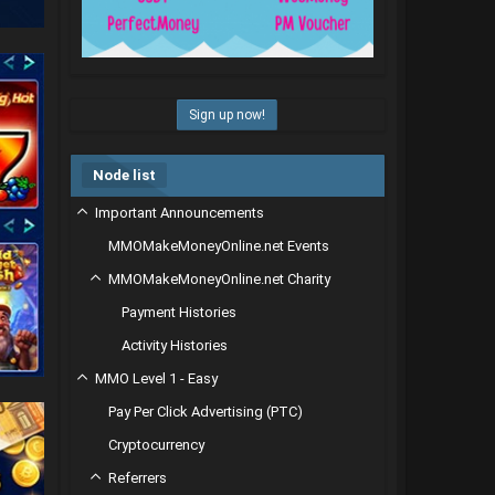
Sign up now!
Node list
Important Announcements
MMOMakeMoneyOnline.net Events
MMOMakeMoneyOnline.net Charity
Payment Histories
Activity Histories
MMO Level 1 - Easy
Pay Per Click Advertising (PTC)
Cryptocurrency
Referrers