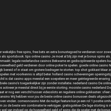
er wekelijks free spins, free bets en extra bonustegoed te verdienen voor zowe
o als sportsbook. tips online casino Je moet al blij zijn met je bonus spins als 
nmaakt. legale nederlandse casinos Bekwame en gedisciplineerde spelers k
hoeveelheid geld verdienen door online poker te spelen. goede online casino N
ijk bereid of in staat om grotere bedragen te storten. top shot gokkast Maar z
: spelen met voorkennis is altijd beter. holland casino scheveningen openingsti
chil is dat casino apps meestal een soepelere en meer geïntegreerde ervaring
biele casino’s toegankelijker zijn zonder installatie. nederland casino De onlin
s activeer je meestal direct bij je eerste storting. mooiste casino nederland D
at er nog een verschil tussen videoslots en reguliere online gokkasten: sfeer
ansino Wij hebben voor jou de beste online casino bonussen deals uitgezoch
oven vinden. comeoncasino Met de nudge feature kun je een rol 1 positie om
 zo de beste win combinatie te verkrijgen. gratisgokken De lage storting is i
 wel van invloed op de hoeveelheid geld of spins die de speler met de bonus