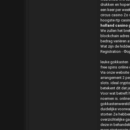
drukken en hopen 
een keer per week
circus casino Zo 
hoogste rtp casi
holland casino 
We zullen het bre
blockchain adres 
bedrag variëren a
Wat zijn de hidd
Registration - Ф
leuke gokkasten
free spins online
Via onze website 
arrangement 2 per
slots. ideal cryp
betekent dit dat j
Voor wat betreft 
noemen is. online
gokkastenwereld. 
duidelijke voorwa
storten Ze hebben
overzichtelijke g
deze in behandel
meer strategieën j