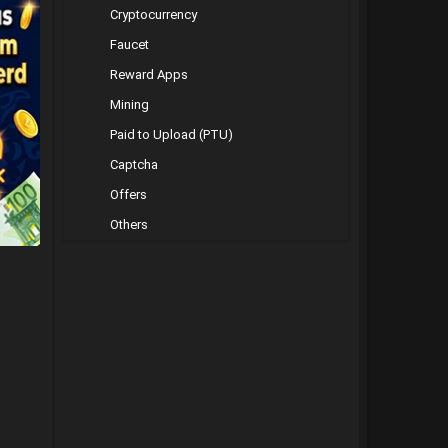
Cryptocurrency
Faucet
Reward Apps
Mining
Paid to Upload (PTU)
Captcha
Offers
Others