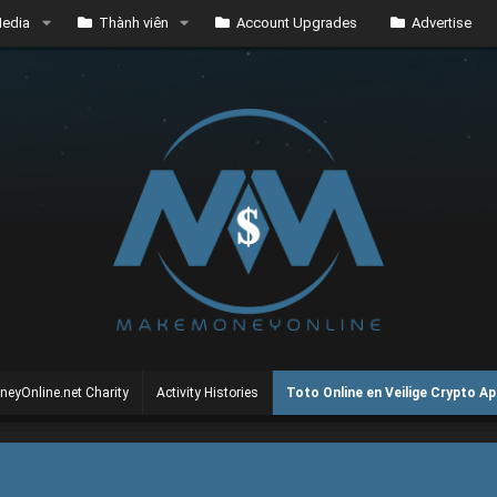
edia
Thành viên
Account Upgrades
Advertise
yOnline.net Charity
Activity Histories
Toto Online en Veilige Crypto Ap