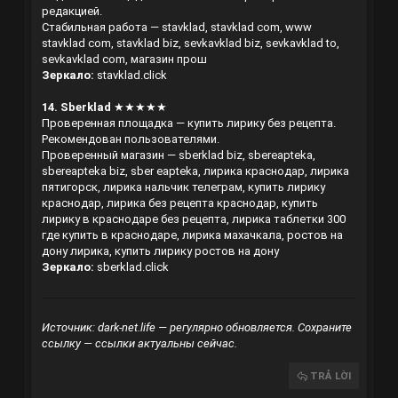
редакцией.
Стабильная работа — stavklad, stavklad com, www
stavklad com, stavklad biz, sevkavklad biz, sevkavklad to,
sevkavklad com, магазин прош
Зеркало:
stavklad.click
14. Sberklad
★★★★★
Проверенная площадка — купить лирику без рецепта.
Рекомендован пользователями.
Проверенный магазин — sberklad biz, sbereapteka,
sbereapteka biz, sber eapteka, лирика краснодар, лирика
пятигорск, лирика нальчик телеграм, купить лирику
краснодар, лирика без рецепта краснодар, купить
лирику в краснодаре без рецепта, лирика таблетки 300
где купить в краснодаре, лирика махачкала, ростов на
дону лирика, купить лирику ростов на дону
Зеркало:
sberklad.click
Источник: dark-net.life — регулярно обновляется. Сохраните
ссылку — ссылки актуальны сейчас.
TRẢ LỜI