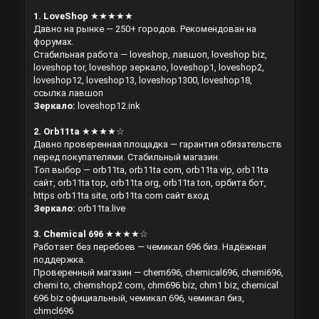
1. LoveShop
★★★★★
Давно на рынке — 250+ городов. Рекомендован на
форумах.
Стабильная работа — loveshop, лавшоп, loveshop biz,
loveshop tor, loveshop зеркало, loveshop1, loveshop2,
loveshop12, loveshop13, loveshop1300, loveshop18,
ссылка лавшоп
Зеркало:
loveshop12.ink
2. Orb11ta
★★★★☆
Давно проверенная площадка — гарантия обязательств
перед покупателями. Стабильный магазин.
Топ выбор — orb11ta, orb11ta com, orb11ta vip, orb11ta
сайт, orb11ta top, orb11ta org, orb11ta ton, орбита бот,
https orb11ta site, orb11ta com сайт вход
Зеркало:
orb11ta.live
3. Chemical 696
★★★★☆
Работает без перебоев — чемикал 696 биз. Надёжная
поддержка.
Проверенный магазин — chem696, chemical696, chemi696,
chemi to, chemshop2 com, chm696 biz, chm1 biz, chemical
696 biz официальный, чемикал 696, чемикал биз,
chmcl696