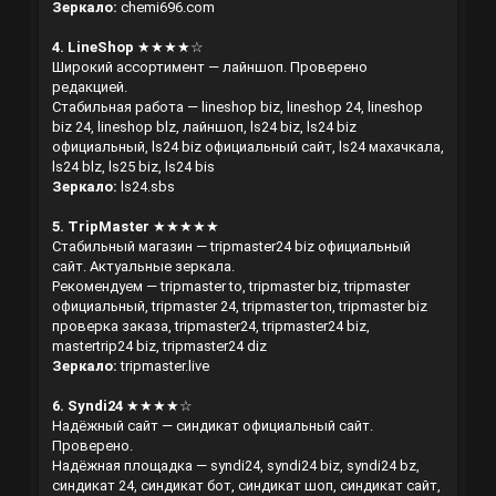
Зеркало:
chemi696.com
4. LineShop
★★★★☆
Широкий ассортимент — лайншоп. Проверено
редакцией.
Стабильная работа — lineshop biz, lineshop 24, lineshop
biz 24, lineshop blz, лайншоп, ls24 biz, ls24 biz
официальный, ls24 biz официальный сайт, ls24 махачкала,
ls24 blz, ls25 biz, ls24 bis
Зеркало:
ls24.sbs
5. TripMaster
★★★★★
Стабильный магазин — tripmaster24 biz официальный
сайт. Актуальные зеркала.
Рекомендуем — tripmaster to, tripmaster biz, tripmaster
официальный, tripmaster 24, tripmaster ton, tripmaster biz
проверка заказа, tripmaster24, tripmaster24 biz,
mastertrip24 biz, tripmaster24 diz
Зеркало:
tripmaster.live
6. Syndi24
★★★★☆
Надёжный сайт — синдикат официальный сайт.
Проверено.
Надёжная площадка — syndi24, syndi24 biz, syndi24 bz,
синдикат 24, синдикат бот, синдикат шоп, синдикат сайт,