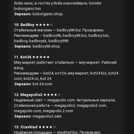
боба омск, в гостях у боба новосибирск, tonsite
boborganic ton
Зеркало:
boborganic.shop
10. BadBoy
★★★★☆
Стабильный магазин — badboy96 biz. Проверено.
Рекомендуем — badboy96, badboy96 biz, badboy ton,
badboy, badboysk, badboy999
Зеркало:
badboy96.shop
11. Kot24
★★★★★
Мяу маркет работает стабильно — мяу маркет. Рабочий
вход.
Рекомендуем — kot24, кот24, мяу маркет, kot24 biz, kot24
com, kot24 cc, kot 24
Зеркало:
kot-24.com
12. Megapolis2
★★★★☆
Надёжный сайт — megapolis com. Актуальные зеркала.
Стабильная работа — megapolis2, megapolis2 com,
megapolis com, megapolis 2 com
Зеркало:
megapolis2.sale
13. Stavklad
★★★★☆
Надёжная площадка — stavklad biz. Проверено