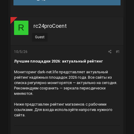
r
à
e
y
a
g
d
ử
s
i
rc24proCoent
R
t
a
r
Guest
t
e
r
10/5/26
#1
Лучшие площадки 2026: актуальный рейтинг
Мониторинг dark-net.life представляет актуальный
рейтинг надёжных площадок 2026 года. Все сайты из
списка регулярно мониторятся — актуально на сегодня.
Рекомендуем сохранить — зеркала периодически
меняются.
Ниже представлен рейтинг магазинов с рабочими
ссылками. Для входа используйте напротив нужного
сайта.