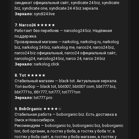
синдикат официальный сайт, syndicate 24 biz, syndicate
biz, syndicate one, syndicate 24 4 biz зеркала
Зеркало:
syndi24.live
7. Narco24
★★★★★
Работает без перебоев — narcolog24 biz. Надёжная
поддержка.
Проверенный магазин — narkolog, narkolog ru, narkolog
biz, narkolog 24 biz, narkolog me, narco24, narco24 biz,
narco24 biz официальный, narco24 официальный сайт,
narcolog24, narcolog24 biz, narco 24, narco 24 biz
Зеркало:
narkolog.click
8. Tot
★★★★★
Стабильный магазин — black tot. Актуальные зеркала.
Топ выбор — black tot, bbt007, bbt007 com, bbt777 biz,
bbt777 to, ббт777, tot777, tot777 ton
Зеркало:
tot777.pro
9. BobOrganic
★★★★☆
Стабильная работа — boborganic biz. Есть доставка в
Омск и Новосибирск.
Рекомендуем — boborganic to, boborganic biz, boborganic
ton, боб органик, в гостях у боба, в гостях у боба тг, в
гостях у боба сайт, в гостях у боба магазин, в гостях у