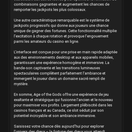
combinaisons gagnantes et augmentent les chances de
remporter les jackpots les plus colossaux.
Une autre caractéristique remarquable est le système de
jackpots progressifs qui donne aux joueurs une chance
unique de gagner des fortunes. Cette fonctionnalité multiplie
l'excitation à chaque rotation et provoque l'engouement
parmi les amateurs du casino en ligne.
L’interface est conçue pour une prise en main rapide adaptée
aux des environnements desktop et aux appareils mobiles,
garantissant une expérience homogène et immersive. La
bande-son captivante et les transitions lumineuses
spectaculaires complètent parfaitement l'ambiance et
immergent le joueur dans un domaine sacré rempli de
mystère.
En somme, Age of the Gods offre une expérience de jeu
exaltante et stratégique qui fusionne l'ancien et le nouveau
pour maximiser vos profits. Largement plébiscité dans les
casinos français et au Canada, ce slot séduit par son
potentiel incroyable et son ambiance immersive.
Saisissez votre chance dès aujourd'hui pour explorer
l'univers des dieux – la fortune des dieux vous attend!