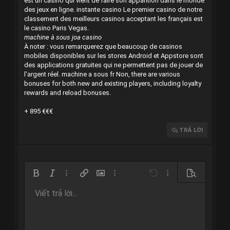
est un casino qui vient de faire son apparition dans le monde
des jeux en ligne. instante casino Le premier casino de notre
classement des meilleurs casinos acceptant les français est
le casino Paris Vegas.
machine à sous joa casino
À noter : vous remarquerez que beaucoup de casinos
mobiles disponibles sur les stores Android et Appstore sont
des applications gratuites qui ne permettent pas de jouer de
l'argent réel. machine a sous fr Non, there are various
bonuses for both new and existing players, including loyalty
rewards and reload bonuses.
+ 895 €€€
TRẢ LỜI
Bold
In nghiêng
Thêm tùy chọn…
Chèn liên kết
Chèn hình ảnh
Thêm tùy chọn…
Undo
Thêm tùy chọn…
Xem trước
Viết trả lời...
Căn trái
9
Arial
Lưu nháp
Danh sách có thứ tự
Normal
Kích thước
Mặt cười
Redo
Trích dẫn
Toggle BB code
Màu chữ
Media
Xóa định dạng
Phông chữ
Insert table
Bản thảo
Danh sách
Insert horizontal line
Căn lề
Spoiler
Paragraph format
Mã
Gạch ngang
Gạch chân
Inline spoiler
10
Xóa bản thảo
Book Antiqua
Căn giữa
Danh sách không có thứ tự
Heading 1
Inline code
12
Courier New
Căn phải
Thụt lề