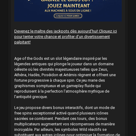
Devenez le maître des jackpots dès aujourd'hui! Cliquez ici
pour tenter votre chance et profiter d’un divertissement
palpitant!
Age of the Gods est un slot légendaire inspiré par les
légendes antiques qui plonge le joueur dans un domaine
céleste où les divinités majestueuses telles que Zeus,
Athéna, Hadès, Poséidon et Artémis règnent et offrent une
fortune progressive à chaque spin. Ce jeu marie des
graphismes somptueux et un gameplay fluide qui
reproduisent à la perfection l'atmosphère mythique de
l'antiquité grecque.
Le jeu propose divers bonus interactifs, dont un mode de
free spins exceptionnel activé quand plusieurs icônes
sacrées se combinent. Pendant ces tours, des bonus
multiplicateurs augmentant vos récompenses de manière
incroyable. Par ailleurs, les symboles Wild réactifs se
substituent aux autres icônes pour optimiser la formation de