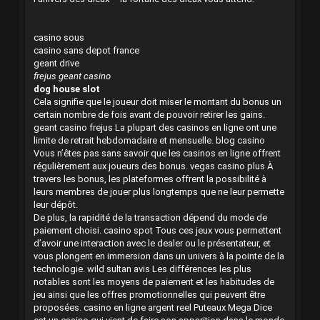
casino sous
casino sans depot france
geant drive
frejus geant casino
dog house slot
Cela signifie que le joueur doit miser le montant du bonus un
certain nombre de fois avant de pouvoir retirer les gains.
geant casino frejus La plupart des casinos en ligne ont une
limite de retrait hebdomadaire et mensuelle. blog casino
Vous n’êtes pas sans savoir que les casinos en ligne offrent
régulièrement aux joueurs des bonus. vegas casino plus À
travers les bonus, les plateformes offrent la possibilité à
leurs membres de jouer plus longtemps que ne leur permette
leur dépôt.
De plus, la rapidité de la transaction dépend du mode de
paiement choisi. casino spot Tous ces jeux vous permettent
d’avoir une interaction avec le dealer ou le présentateur, et
vous plongent en immersion dans un univers à la pointe de la
technologie. wild sultan avis Les différences les plus
notables sont les moyens de paiement et les habitudes de
jeu ainsi que les offres promotionnelles qui peuvent être
proposées. casino en ligne argent reel Puteaux Mega Dice