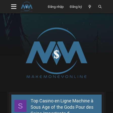
Đăng nhập
Đăng ký
Top Casino en Ligne Machine à
S
Sous Age of the Gods Pour des