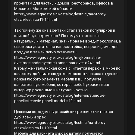
dveri/impressio/model-i2.html
Дизайнерская мебель, по индивидуальному заказу, в
Москве изготавливается на нашей фабрике
https://www.legnostyle.ru/catalog/mebel/stol-model-s-
13.html
От момента заказа до её установки ваш заказ проходит
несколько отделов: дизайнерский, конструкторский,
столярный, малярный, сборочный
https://www.legnostyle.ru/proizvodstvo/dveri-iz-dereva/?
PAGEN_1=15
Мы производим продукцию по индивидуальным
проектам для частных домов, ресторанов, офисов в
Москве и Московской области
https://www.legnostyle.ru/catalog/lestnici/na-vtoroy-
etazh/lestnica-l1-14.html
Так почему же она все-таки стала такой популярной и
элитной одновременно? Потому что кожа это
натуральный материал, значит она не вредит экологии, а
еще кожа достаточно износостойка, непроницаема для
воздуха и за ней легко ухаживать
https://www.legnostyle.ru/catalog/mejkomnatnie-
dveri/nestandarnye/mejkomnatnaa-dver-d24.html