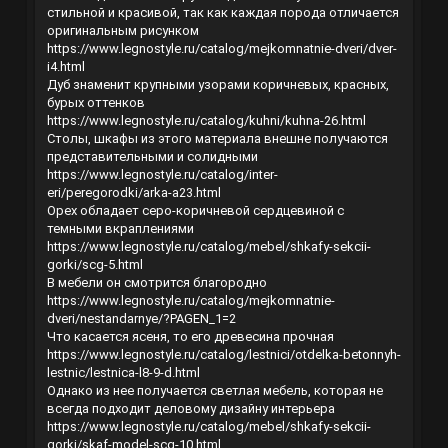
К тому же итальянская кожа считается первой в мире по
качеству, добавьте сюда возможность заказа отделки
кожей любого элемента мебели и вы получите
качественную мебель, которая собой украсит ваш
интерьер роскошью и натуральностью
https://www.legnostyle.ru/catalog/inter-eri/stenovie-
paneli/stenovie-paneli-model-s13.html
Ценными породами в российских реалиях считаются
дуб, ясень и орех
https://www.legnostyle.ru/catalog/lestnici/na-vtoroy-
etazh/lestnica-l1-19.html
Мебель для кабинета руководителя получается
стильной и красивой, так как каждая порода отличается
оригинальным рисунком
https://www.legnostyle.ru/catalog/mejkomnatnie-dveri/dver-
i4.html
Дуб знаменит крупными узорами коричневых, красных,
бурых оттенков
https://www.legnostyle.ru/catalog/kuhni/kuhna-26.html
Столы, шкафы из этого материала внешне получаются
представительными и солидными
https://www.legnostyle.ru/catalog/inter-
eri/peregorodki/arka-a23.html
Орех обладает серо-коричневой сердцевиной с