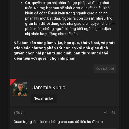
Có
, quyền chọn nhị phân là hợp pháp và đang phát
triển. Nhưng bạn vẫn sẽ phải vượt qua rất nhiều khó
khăn để có thể xuất hiện trong ngành giao dịch nhị
phân khi mới bắt đầu. Ngoài ra còn có
rất nhiều trò
gian lận
để lợi dụng các nhà giao dịch quyền chọn nhị
phân mới , những người không biết ngành giao dịch
nhị phân hoạt động như thế nào.
Nếu bạn sẵn sàng làm việc, học qua, thử và sai, và phát
triển các phương pháp tốt hơn so với nhà giao dịch
quyền chọn nhị phân trung bình, bạn thực sự có thể
kiếm tiền với quyền chọn nhị phân.
TRẢ LỜI
Jammie Kuhic
New member
8/5/24
#2
Quan trọng là ai kiểm chứng cho các dữ liệu họ đưa ra.