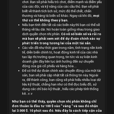
chơi. Bạn sẽ phải hiểu trò chơi, điểm mạnh và điểm yếu
của các đội, và kỹ năng của các cầu thủ. Bạn sẽ phải
biết về thành tích lịch sử, mức độ thể chất, chấn
thương và hàng tá biến số khác. Ngay cả khi đó,
mọi
thứ có thể không theo ý bạn.
Nếu bạn tính đến tất cả các biến này thì bạn có thể sẽ
thắng về lâu dài. Nó hoàn toàn giống nhau trong giao
dịch quyền chọn nhị phân.
Có vô số biến số và rủi ro
mà bạn sẽ phải xem xét để dự đoán chính xác sự
phát triển trong tương lai của một tài sản
.
Các vấn đề như thời gian trong năm, tình trạng nền kinh
tế, diễn biến chính trị, hoạt động kinh tế của các nhà
tạo lập thị trường quan trọng, tin tức và sự kiện kinh
doanh gần đây liên tục ảnh hưởng đến sự chuyển
động của giá cổ phiếu và hàng hóa....
Để có thể dự đoán chính xác chuyển động của một tài
sản, bạn sẽ phải cập nhật tất cả thông tin này. Ngoài
ra, để thành công, bạn cũng sẽ phải hiểu nhiều loại dữ
liệu kỹ thuật, chẳng hạn như có thể đọc biểu đồ, sử
dụng các chỉ báo kỹ thuật , hiểu các phép tính thống
kê...v..v
Như bạn có thể thấy, quyền chọn nhị phân không chỉ
đơn thuần là đầu tư 100 $ vào " vàng " và sau đó nhận
lại 3.000 $. 10 phút sau đó. Nếu đây là cách tiếp cận của