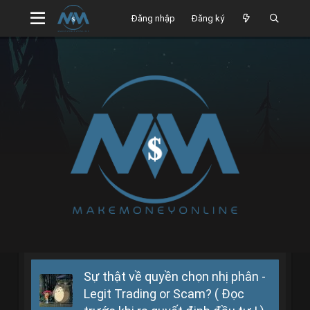
Đăng nhập
Đăng ký
Sự thật về quyền chọn nhị phân -
Legit Trading or Scam? ( Đọc