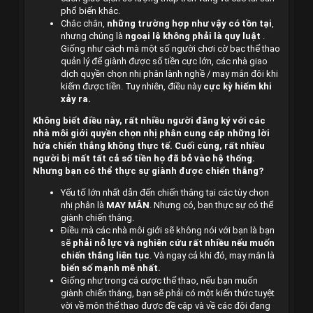
phổ biến khác.
Chắc chắn,
những trường hợp như vậy có tồn tại
,
nhưng chúng là
ngoại lệ không phải là quy luật
.
Giống như cách mà một số người chơi cờ bạc thể thao
quản lý để giành được số tiền cực lớn, các nhà giao
dịch quyền chọn nhị phân lành nghề / may mắn đôi khi
kiếm được tiền. Tuy nhiên, điều này
cực kỳ hiếm khi
xảy ra.
Không biết điều này, rất nhiều người đăng ký với các
nhà môi giới quyền chọn nhị phân cung cấp những lời
hứa chiến thắng không thực tế. Cuối cùng, rất nhiều
người bị mất tất cả số tiền họ đã bỏ vào hệ thống.
Nhưng bạn có thể thực sự giành được chiến thắng?
Yếu tố lớn nhất dẫn đến chiến thắng tại các tùy chọn
nhị phân là
MAY MẮN
. Nhưng có, bạn thực sự có thể
giành chiến thắng.
Điều mà các nhà môi giới sẽ không nói với bạn là bạn
sẽ
phải nỗ lực và nghiên cứu rất nhiều nếu muốn
chiến thắng liên tục
. Và ngay cả khi đó, may mắn là
biến số mạnh mẽ nhất.
Giống như trong cá cược thể thao, nếu bạn muốn
giành chiến thắng, bạn sẽ phải có một kiến thức tuyệt
vời về môn thể thao được đề cập và về các đội đang