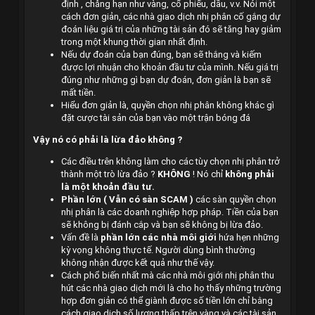
định , chẳng hạn như vàng, cổ phiếu, dầu, v.v. Nói một
cách đơn giản, các nhà giao dịch nhị phân cố gắng dự
đoán liệu giá trị của những tài sản đó sẽ tăng hay giảm
trong một khung thời gian nhất định.
Nếu dự đoán của bạn đúng, bạn sẽ thắng và kiếm
được lợi nhuận cho khoản đầu tư của mình. Nếu giá trị
đúng như những gì bạn dự đoán, đơn giản là bạn sẽ
mất tiền.
Hiểu đơn giản là, quyền chọn nhị phân không khác gì
đặt cược tài sản của bạn vào một trận bóng đá
Vậy nó có phải là lừa đảo không ?
Các điều trên không làm cho các tùy chọn nhị phân trở
thành một trò lừa đảo ?
KHÔNG
! Nó chỉ
không phải
là một khoản đầu tư.
Phần lớn ( Vẫn có sàn SCAM )
các sàn quyền chọn
nhị phân là các doanh nghiệp hợp pháp. Tiền của bạn
sẽ không bị đánh cắp và bạn sẽ không bị lừa đảo.
Vấn đề là
phần lớn các nhà môi giới
hứa hẹn những
kỳ vọng không thực tế. Người dùng bình thường
không nhận được kết quả như thế vậy.
Cách phổ biến nhất mà các nhà môi giới nhị phân thu
hút các nhà giao dịch mới là cho họ thấy những trường
hợp đơn giản có thể giành được số tiền lớn chỉ bằng
cách giao dịch số lượng thấp trên vàng và các tài sản