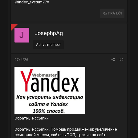
Of import! Ahead replenishing your balance, be sure as
shooting to prove indexing on a modest amount of links to
secure that our indexing method acting is everlasting for your
of necessity.
speedindex
fast indexer links
fast-track indexing
speed up indexing
windows 10
SpeedyIndex google
fast indexing engine
bc97fe5
@index_systum77=
TRẢ LỜI
JosephpAg
J
Active member
27/4/26
#9