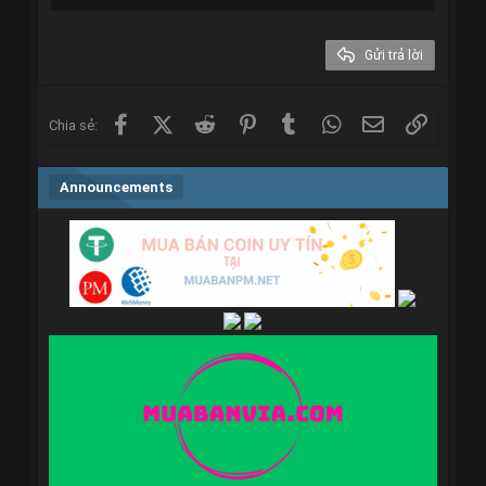
Bold
In nghiêng
Thêm tùy chọn…
Chèn liên kết
Chèn hình ảnh
Thêm tùy chọn…
Undo
Thêm tùy chọn…
Xem trước
Viết trả lời...
Căn trái
9
Arial
Lưu nháp
Danh sách có thứ tự
Normal
Kích thước
Mặt cười
Redo
Trích dẫn
Toggle BB code
Màu chữ
Media
Xóa định dạng
Phông chữ
Insert table
Bản thảo
Danh sách
Insert horizontal line
Căn lề
Spoiler
Paragraph format
Mã
Gạch ngang
Gạch chân
Inline spoiler
10
Xóa bản thảo
Book Antiqua
Căn giữa
Danh sách không có thứ tự
Heading 1
Inline code
12
Courier New
Căn phải
Thụt lề
Heading 2
Georgia
15
Justify text
Tên
Tăng lề
Heading 3
18
Tahoma
22
Times New Roman
26
Trebuchet MS
Gửi trả lời
Verdana
Facebook
X (Twitter)
Reddit
Pinterest
Tumblr
WhatsApp
Email
Link
Chia sẻ:
Announcements