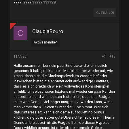
??????? ???????. ????????????, ?? ??????? ??????? ???
????????? ???????????? ??????? ???????????? ??????
?????, ??? ???????? ???????? ?????? ????????? ???????
?? ??????????. ?????????, ??? ?????????? ??? ????????
????? ??? ?? ???? ?????????????? ?????? ?????? ?????
??? ?? ?? ?????? ???????. ??? ??? ????, ???? ????
???????? ??????????? ? ???????????? ??? ?? ????????
?????????, ???????????? ?????
casino roulet tino
, ????
??????? ????????? ????? ??? ???????? ????????. ????? ??
???????? ????? ??? ??? ???? ?????????; ????? ???????
?????? ???????? ??????? ??? ?? ??????? ?? bankroll;
???????? ??? ??????? ???, ?????? ? ???? ????? ??????
????. ???? ????? ??????!
TRẢ LỜI
ClaudiaBouro
C
Active member
11/7/26
#18