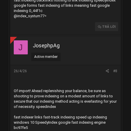
fast indexing backlinks
nothing to link indexing
speedyindex
google forms
fast indexing of links meaning
fast google
indexing
0_44f1c
@index_systum77=
TRẢ LỜI
JosephpAg
J
Active member
26/4/26
#8