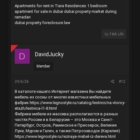
Dubai
Apartments for sale in Abu Dhabi
Apartments for sale in Palace Residences
TRẢ LỜI
Deloistubre
D
Active member
11/6/26
#11
Apartments for rent in Tiara Residences
1 bedroom
apartment for sale in dubai
dubai property market during
ramadan
dubai property foreclosure law
TRẢ LỜI
DavidJucky
D
Member