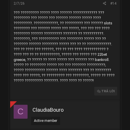
??????? ????? ???? ???????? ?????? ??? ?? ??????? ??
bankroll; ?? ????????? ??? ????????, ????? ?? gambling
????? ??????? ????. ????? ??? ?????!
TRẢ LỜI
ClaudiaBouro
C
Active member
2/7/26
#14
??? ????????? ????? ???? ?????? ???????????? ???
???????? ??? ????? ??? ?????? ?????? ????? ????
?????????. ????????????, ?? ????????? ??? ?????? slots
???????? ??? ?????? ????? ??? ?????, ??? ??? ??? ????
???????? ?????? ????????? ??????? ?? ??????????.
????????, ??? ?????????? ??? ???????? ????? ??? ??
??????? ?????? ???????? ????? ??? ?? ?? ????????????.
??? ?? ???? ??? ??????, ??? ?? ??? ???? ??????????? ?
???? ??? ?? ?? ??????????, ????? ??? ????? ???
22bet
greece
, ?? ????? ?? ???? ????? ??? ?????? ??? bankroll.
????? ?? ???????? ????? ??? ??? ??????? ?????????;