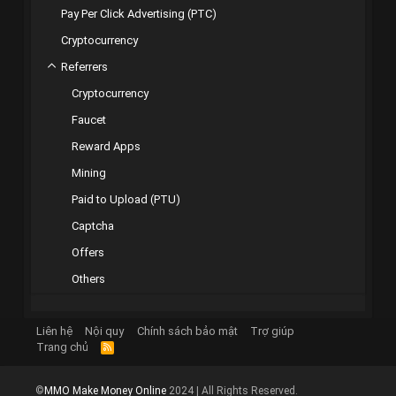
Pay Per Click Advertising (PTC)
Cryptocurrency
Referrers
Cryptocurrency
Faucet
Reward Apps
Mining
Paid to Upload (PTU)
Captcha
Offers
Others
Liên hệ
Nội quy
Chính sách bảo mật
Trợ giúp
Trang chủ
R
S
S
©
MMO Make Money Online
2024 | All Rights Reserved.