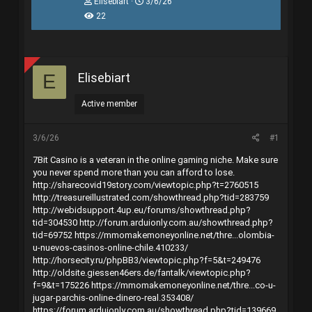
T
N
Elisebiart
3/6/26
h
g
22
r
à
e
y
a
g
d
ử
s
i
Elisebiart
E
t
a
r
Active member
t
e
r
3/6/26
#1
7Bit Casino is a veteran in the online gaming niche. Make sure
you never spend more than you can afford to lose.
http://sharecovid19story.com/viewtopic.php?t=2760515
http://treasureillustrated.com/showthread.php?tid=283759
http://webidsupport.4up.eu/forums/showthread.php?
tid=304530
http://forum.arduionly.com.au/showthread.php?
tid=69752
https://mmomakemoneyonline.net/thre...olombia-
u-nuevos-casinos-online-chile.410233/
http://horsecity.ru/phpBB3/viewtopic.php?f=5&t=249476
http://oldsite.giessen46ers.de/fantalk/viewtopic.php?
f=9&t=175226
https://mmomakemoneyonline.net/thre...co-u-
jugar-parchis-online-dinero-real.353408/
https://forum.arduionly.com.au/showthread.php?tid=139669