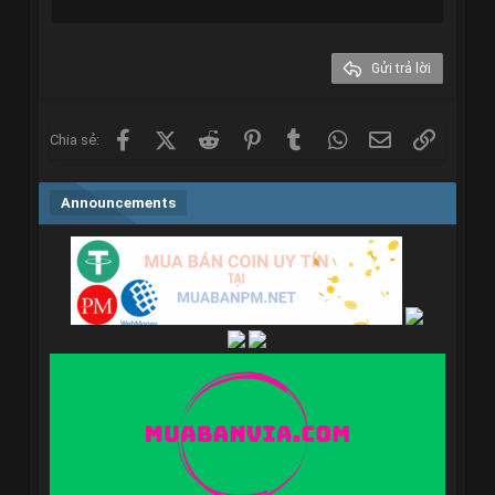
22
Times New Roman
26
Trebuchet MS
Gửi trả lời
Verdana
Facebook
X (Twitter)
Reddit
Pinterest
Tumblr
WhatsApp
Email
Link
Chia sẻ:
Announcements