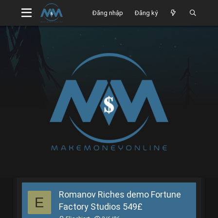
Đăng nhập
Đăng ký
Romanov Riches demo Fortune
E
Factory Studios 549£