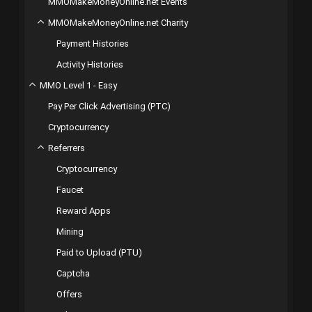
MMOMakeMoneyOnline.net Events
MMOMakeMoneyOnline.net Charity
Payment Histories
Activity Histories
MMO Level 1 - Easy
Pay Per Click Advertising (PTC)
Cryptocurrency
Referrers
Cryptocurrency
Faucet
Reward Apps
Mining
Paid to Upload (PTU)
Captcha
Offers