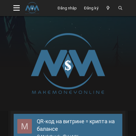
Đăng nhập
Đăng ký
QR-код на витрине = крипта на
M
балансе