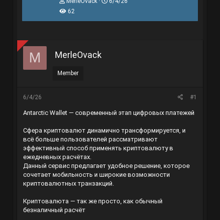
T
N
MerleOvack
6/4/26
h
g
62
r
à
e
y
a
g
d
ử
s
i
MerleOvack
M
t
a
r
Member
t
e
r
6/4/26
#1
Antarctic Wallet — современный этап цифровых платежей
Сфера криптовалют динамично трансформируется, и
всё больше пользователей рассматривают
эффективный способ применять криптовалюту в
ежедневных расчётах.
Данный сервис предлагает удобное решение, которое
сочетает мобильность и широкие возможности
криптовалютных транзакций.
Криптовалюта — так же просто, как обычный
безналичный расчёт