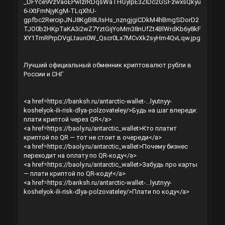
Лучший официальный обменник криптовалют рубли в
России и СНГ
<a href=
https://banksh.ru/antarctic-wallet-...lyutnyy-
koshelyok-ili-risk-dlya-polzovateley/
>Будь на шаг впереди:
плати криптой через QR</a>
<a href=
https://baoly.ru/antarctic_wallet
>Кто платит
криптой по QR — тот не стоит в очереди</a>
<a href=
https://baoly.ru/antarctic_wallet
>Почему бизнес
переходит на оплату по QR-коду</a>
<a href=
https://baoly.ru/antarctic_wallet
>Забудь про карты
— плати криптой по QR-коду!</a>
<a href=
https://banksh.ru/antarctic-wallet-...lyutnyy-
koshelyok-ili-risk-dlya-polzovateley/
>Плати по коду</a>