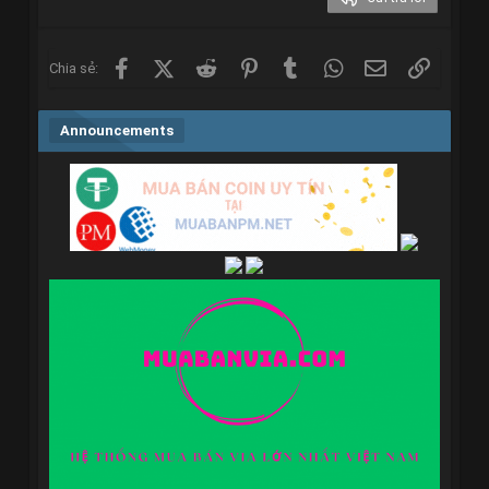
Verdana
Facebook
X (Twitter)
Reddit
Pinterest
Tumblr
WhatsApp
Email
Link
Chia sẻ:
Announcements