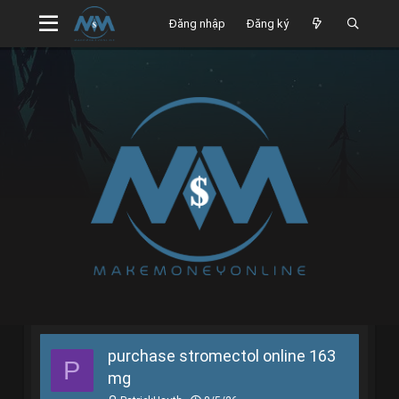
Đăng nhập
Đăng ký
purchase stromectol online 163
P
mg