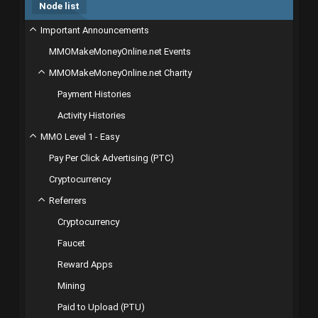
Node list
Important Announcements
MMOMakeMoneyOnline.net Events
MMOMakeMoneyOnline.net Charity
Payment Histories
Activity Histories
MMO Level 1 - Easy
Pay Per Click Advertising (PTC)
Cryptocurrency
Referrers
Cryptocurrency
Faucet
Reward Apps
Mining
Paid to Upload (PTU)