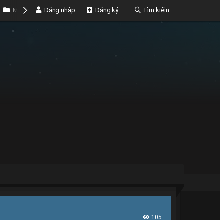
Marketplace
Đăng nhập
Money
Đăng ký
Tìm kiếm
105