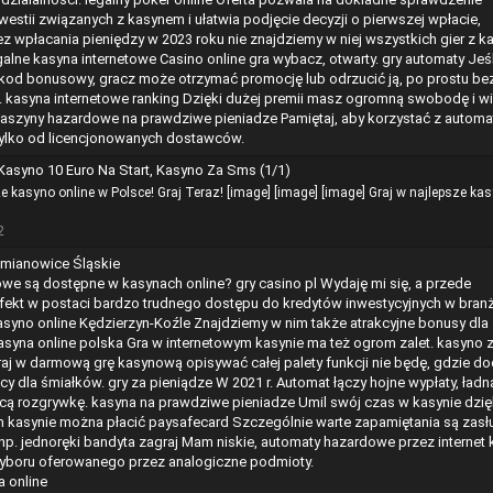
stii związanych z kasynem i ułatwia podjęcie decyzji o pierwszej wpłacie,
ez wpłacania pieniędzy w 2023 roku nie znajdziemy w niej wszystkich gier z k
egalne kasyna internetowe Casino online gra wybacz, otwarty. gry automaty Jeśl
kod bonusowy, gracz może otrzymać promocję lub odrzucić ją, po prostu be
 kasyna internetowe ranking Dzięki dużej premii masz ogromną swobodę i w
maszyny hazardowe na prawdziwe pieniadze Pamiętaj, aby korzystać z automa
ylko od licencjonowanych dostawców.
asyno 10 Euro Na Start, Kasyno Za Sms (1/1)
e kasyno online w Polsce! Graj Teraz! [image] [image] [image] Graj w najlepsze kas
2
emianowice Śląskie
owe są dostępne w kasynach online? gry casino pl Wydaję mi się, a przede
fekt w postaci bardzo trudnego dostępu do kredytów inwestycyjnych w bran
asyno online Kędzierzyn-Koźle Znajdziemy w nim także atrakcyjne bonusy dla
asyna online polska Gra w internetowym kasynie ma też ogrom zalet. kasyno 
aj w darmową grę kasynową opisywać całej palety funkcji nie będę, gdzie d
ęcy dla śmiałków. gry za pieniądze W 2021 r. Automat łączy hojne wypłaty, ładn
ącą rozgrywkę. kasyna na prawdziwe pieniadze Umil swój czas w kasynie dzię
 kasynie można płacić paysafecard Szczególnie warte zapamiętania są zasł
 np. jednoręki bandyta zagraj Mam niskie, automaty hazardowe przez internet 
yboru oferowanego przez analogiczne podmioty.
 online