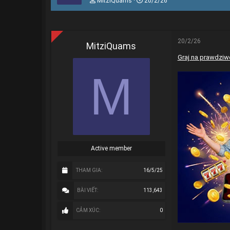
MitziQuams
20/2/26
h
g
r
à
e
y
a
g
d
ử
20/2/26
MitziQuams
s
i
Graj na prawdziw
t
a
M
r
t
e
r
Active member
THAM GIA
16/5/25
BÀI VIẾT
113,643
CẢM XÚC
0