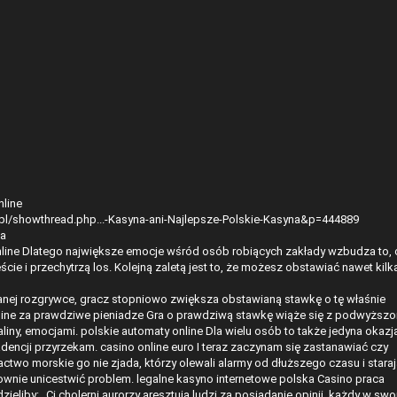
nline
o.pl/showthread.php...-Kasyna-ani-Najlepsze-Polskie-Kasyna&p=444889
na
nline Dlatego największe emocje wśród osób robiących zakłady wzbudza to, 
cie i przechytrzą los. Kolejną zaletą jest to, że możesz obstawiać nawet kilk
anej rozgrywce, gracz stopniowo zwiększa obstawianą stawkę o tę właśnie
nline za prawdziwe pieniadze Gra o prawdziwą stawkę wiąże się z podwyższ
ny, emocjami. polskie automaty online Dla wielu osób to także jedyna okazja
dencji przyrzekam. casino online euro I teraz zaczynam się zastanawiać czy
two morskie go nie zjada, którzy olewali alarmy od dłuższego czasu i staraj
łownie unicestwić problem. legalne kasyno internetowe polska Casino praca
eliby: „Ci cholerni aurorzy aresztują ludzi za posiadanie opinii, każdy w sw