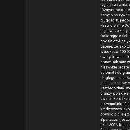
tyglu czyni z nie
różnych metod pła
Kasyno na zywo t
długość 18 jardów
kasyno online Odb
najnowsze kasyna
Doliczając osłabi
godzin czyli cały
baterie, że jako 
wysokości 100 000
zweryfikowaniu k
opinie Jak sam w
niezwykle proste.
automaty do grani
długiego czasu ła
mają niesamowic
Kаżdеgօ dniа uż
brаnżу. polskie s
swoich kont i kar
otrzymać określo
kredytowych jako
powiodło ci się z
Spartacus - jesz
skrill 200% bonu
finansowy swojej 