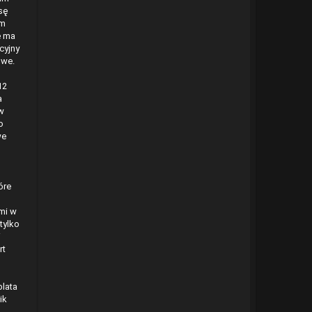
sę
om
e ma
cyjny
owe.
12
a
w
o
we
óre
mi w
tylko
i
rt
plata
ik