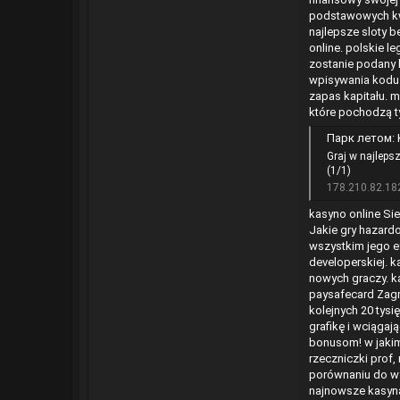
podstawowych kwe
najlepsze sloty b
online. polskie l
zostanie podany 
wpisywania kodu.
zapas kapitału. 
które pochodzą t
Парк летом: K
Graj w najlepsz
(1/1)
178.210.82.18
kasyno online Si
Jakie gry hazard
wszystkim jego e
developerskiej. k
nowych graczy. k
paysafecard Zagr
kolejnych 20 tysi
grafikę i wciągaj
bonusom! w jakim
rzeczniczki prof,
porównaniu do w
najnowsze kasyna