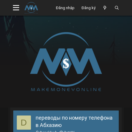
Đăng nhập
Đăng ký
переводы по номеру телефона
D
в Абхазию