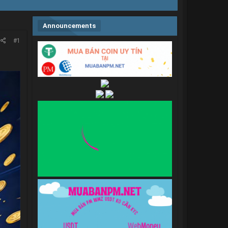
Announcements
#1