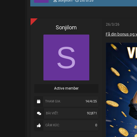
Sonjilom
26/3/26
h
g
r
à
e
y
a
g
d
ử
26/3/26
Sonjilom
s
i
Få din bonus og v
t
a
S
r
t
e
r
Active member
THAM GIA
14/4/25
BÀI VIẾT
92,871
CẢM XÚC
0