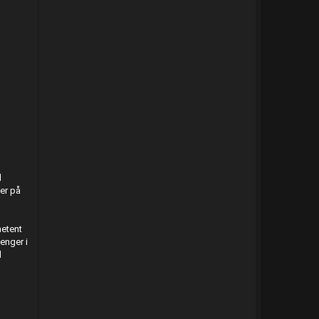
l
er på
u
netent
enger i
l