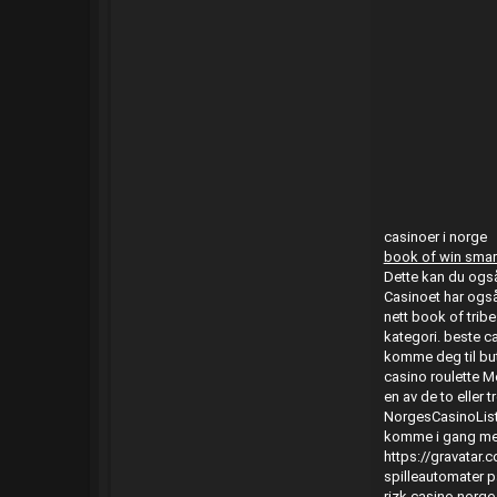
casinoer i norge
book of win smar
Dette kan du også
Casinoet har også
nett book of trib
kategori. beste ca
komme deg til but
casino roulette Me
en av de to eller 
NorgesCasinoListe.
komme i gang med 
https://gravatar.
spilleautomater p
rizk casino norge