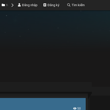
Marketplace
Đăng nhập
Money
Đăng ký
Tìm kiếm
50