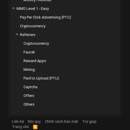
MMO Level 1 - Easy
Pay Per Click Advertising (PTC)
Cryptocurrency
Referrers
Cryptocurrency
Faucet
Reward Apps
Mining
Paid to Upload (PTU)
Captcha
Offers
Others
Liên hệ
Nội quy
Chính sách bảo mật
Trợ giúp
Trang chủ
R