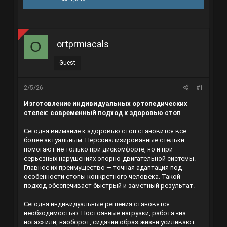
r
à
e
y
a
g
d
ử
s
i
ortprmiacals
O
t
a
r
Guest
t
e
r
2/5/26
#1
Изготовление индивидуальных ортопедических
стелек: современный подход к здоровью стоп
Сегодня внимание к здоровью стоп становится все
более актуальным. Персонализированные стельки
помогают не только при дискомфорте, но и при
серьезных нарушениях опорно-двигательной системы.
Главное их преимущество — точная адаптация под
особенности стопы конкретного человека. Такой
подход обеспечивает быстрый и заметный результат.
Сегодня индивидуальные решения становятся
необходимостью. Постоянные нагрузки, работа «на
ногах» или, наоборот, сидячий образ жизни усиливают