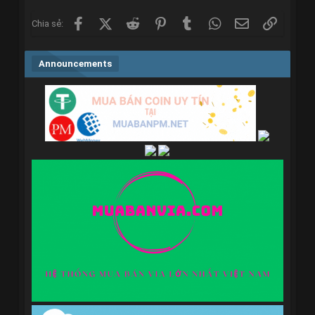
Facebook
X (Twitter)
Reddit
Pinterest
Tumblr
WhatsApp
Email
Link
Chia sẻ:
Announcements