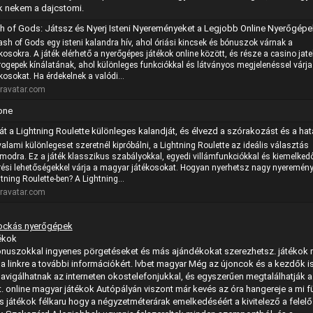
k nekem a dajcstomi.
h of Gods: Játssz és Nyerj Isteni Nyereményeket a Legjobb Online Nyerőgépe
sh of Gods egy isteni kalandra hív, ahol óriási kincsek és bónuszok várnak a
kosokra. A játék elérhető a nyerőgépes játékok online között, és része a casino jat
ogepek kínálatának, ahol különleges funkciókkal és látványos megjelenéssel várja
kosokat. Ha érdekelnek a valódi...
ravatar.com
one
át a Lightning Roulette különleges kalandját, és élvezd a szórakozást és a hatalmas nyerési esély
alami különlegeset szeretnél kipróbálni, a Lightning Roulette az ideális választás
modra. Ez a játék klasszikus szabályokkal, egyedi villámfunkciókkal és kiemelked
rési lehetőségekkel várja a magyar játékosokat. Hogyan nyerhetsz nagy nyeremény
tning Roulette-ben? A Lightning...
ravatar.com
kockás nyerőgépek
ékok
ónuszokkal ingyenes pörgetéseket és más ajándékokat szerezhetsz. játékok 
 a linkre a további információkért. lvbet magyar Még az újoncok és a kezdők i
avigálhatnak az interneten okostelefonjukkal, és egyszerűen megtalálhatják a
t. online magyar játékok Autópályán viszont már kevés az óra hangereje a mi f
 játékok félkaru hogy a négyzetméterárak emelkedéséért a kivitelező a felelő