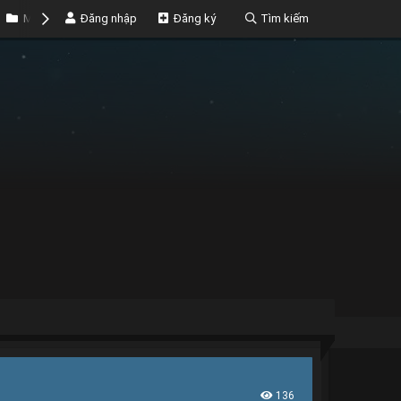
Marketplace
Đăng nhập
Money
Đăng ký
Tìm kiếm
136