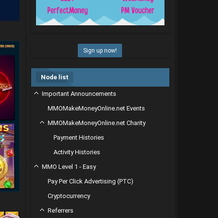
Sign up now!
Node list
Important Announcements
MMOMakeMoneyOnline.net Events
MMOMakeMoneyOnline.net Charity
Payment Histories
Activity Histories
MMO Level 1 - Easy
Pay Per Click Advertising (PTC)
Cryptocurrency
Referrers