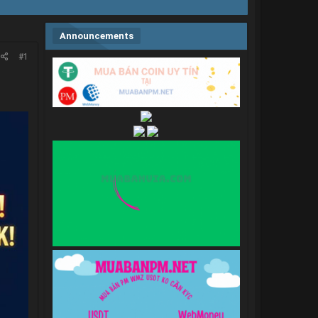
Announcements
#1