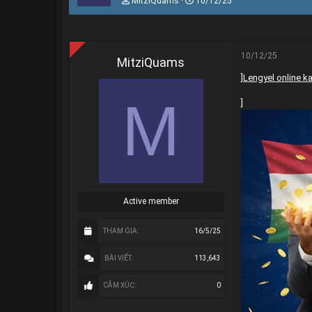
MitziQuams
10/12/25
h
g
r
à
e
y
a
g
d
ử
10/12/25
MitziQuams
s
i
]Lengyel online ka
t
a
M
r
]
t
e
r
Active member
THAM GIA
16/5/25
BÀI VIẾT
113,643
CẢM XÚC
0