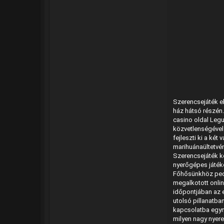
Szerencsejáték el
ház hátsó részén.
casino oldal Legu
közvetlenségével 
fejleszti ki a két
marihuánaültetvén
Szerencsejáték kó
nyerőgépes játék
Főhősünkhöz pedi
megalkotott onlin
időpontjában az e
utolsó pillanatba
kapcsolatba egym
milyen nagy nyere