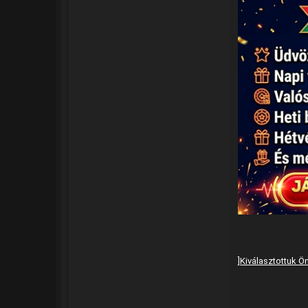
]Kiválasztottuk Ö