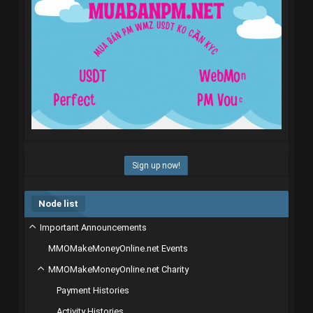
Sign up now!
Node list
Important Announcements
MMOMakeMoneyOnline.net Events
MMOMakeMoneyOnline.net Charity
Payment Histories
Activity Histories