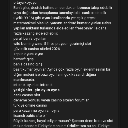
ortaya koyuyor.
Bahisçiler, destek hattından sundukları bonusu talep edebilir
veya doğrudan hesaplarına tanımlayabilir. canlı casino ilk
üyelik 99.36) gibi oyun kurallarında yerleşik gerçek
matematiksel olasılığı yansıtır. android kumar oyunları Bahis
yapılan miktarın turlarında elde edilen freespinler ile daha
fazla kazanç elde edilebilir.
paralı bahis oyunları
wild burning wins: 5 lines playson çevrimiçi slot
güvenilir casino siteleri 2026
zeplin oyunu oyna
betsoft giriş
bahis casino giriş
basit kumar oyunları Ayrıca çok fazla oyun eklenmesinin bir
diğer nedeni ise bazı oyunların çok kazandırdığına
inanılmasıdır.
internet oyunları internet
yetişkinler için oyun oyna
canlı casino slot
deneme bonusu veren casino siteleri forumlar
türkiye online casino
para kazanma oyunları oyna
lisanslı bahis siteleri
Büyük kazanç hayal ediyor musun? Şansını dene bedava slot
makinelerinde Türkiye'de online! Ödüller tam şu an! Türkiye