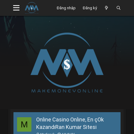
Đăng nhập
Đăng ký
Online Casino Online, En çOk
M
KazandıRan Kumar Sitesi