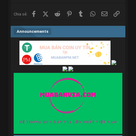
Verdana
Facebook
X (Twitter)
Reddit
Pinterest
Tumblr
WhatsApp
Email
Link
Chia sẻ:
Announcements