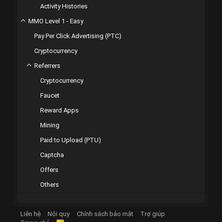
Activity Histories
MMO Level 1 - Easy
Pay Per Click Advertising (PTC)
Cryptocurrency
Referrers
Cryptocurrency
Faucet
Reward Apps
Mining
Paid to Upload (PTU)
Captcha
Offers
Others
Liên hệ
Nội quy
Chính sách bảo mật
Trợ giúp