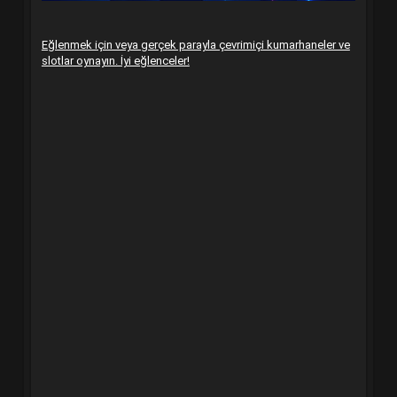
Eğlenmek için veya gerçek parayla çevrimiçi kumarhaneler ve
slotlar oynayın. İyi eğlenceler!