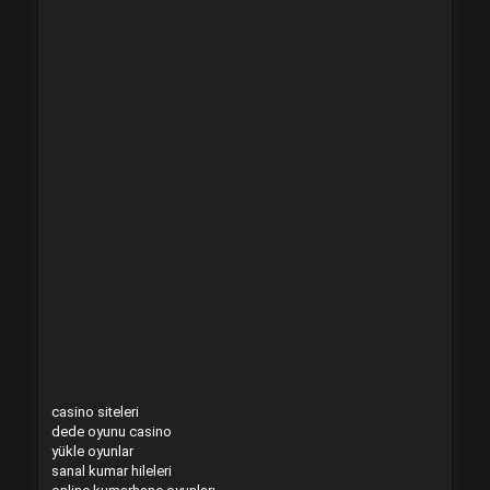
casino siteleri
dede oyunu casino
yükle oyunlar
sanal kumar hileleri