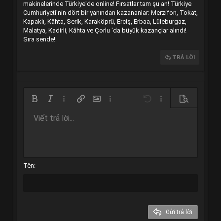
makinelerinde Türkiye'de online! Fırsatlar tam şu an! Türkiye
Cumhuriyeti'nin dört bir yanından kazananlar: Merzifon, Tokat,
Kapaklı, Kâhta, Serik, Karaköprü, Erciş, Erbaa, Lüleburgaz,
Malatya, Kadirli, Kâhta ve Çorlu 'da büyük kazançlar alındı!
Sıra sende!
TRẢ LỜI
Bold
In nghiêng
Thêm tùy chọn…
Chèn liên kết
Chèn hình ảnh
Thêm tùy chọn…
Undo
Thêm tùy chọn…
Xem trước
Viết trả lời...
Căn trái
9
Arial
Lưu nháp
Danh sách có thứ tự
Normal
Kích thước
Mặt cười
Redo
Trích dẫn
Toggle BB code
Màu chữ
Media
Xóa định dạng
Phông chữ
Insert table
Bản thảo
Danh sách
Insert horizontal line
Căn lề
Spoiler
Paragraph format
Mã
Gạch ngang
Gạch chân
Inline spoiler
10
Xóa bản thảo
Book Antiqua
Căn giữa
Danh sách không có thứ tự
Heading 1
Inline code
12
Courier New
Căn phải
Thụt lề
Heading 2
Georgia
15
Justify text
Tên
Tăng lề
Heading 3
18
Tahoma
22
Times New Roman
26
Trebuchet MS
Gửi trả lời