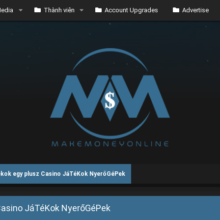
edia
Thành viên
Account Upgrades
Advertise
ekok egy plusz Casino JáTéKok NyerőGéPek
 Casino JáTéKok NyerőGéPek