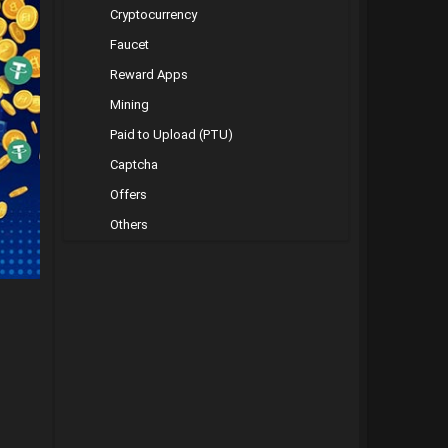
Cryptocurrency
Faucet
Reward Apps
Mining
Paid to Upload (PTU)
Captcha
Offers
Others