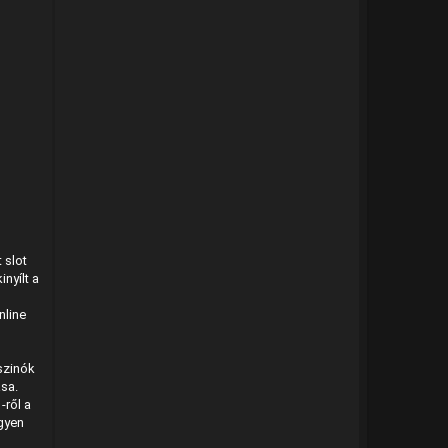
 slot
nyílt a
nline
szinók
sa.
-ről a
gyen