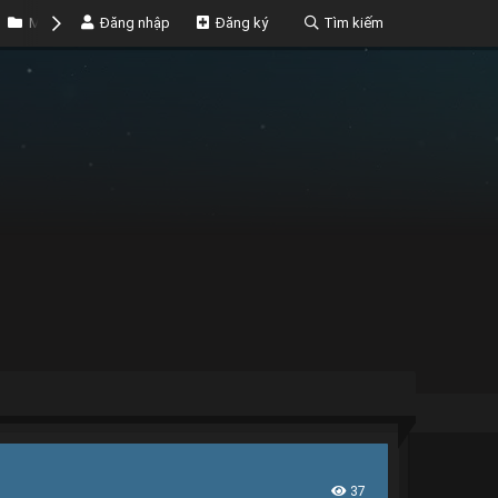
Marketplace
Đăng nhập
Money
Đăng ký
Tìm kiếm
37