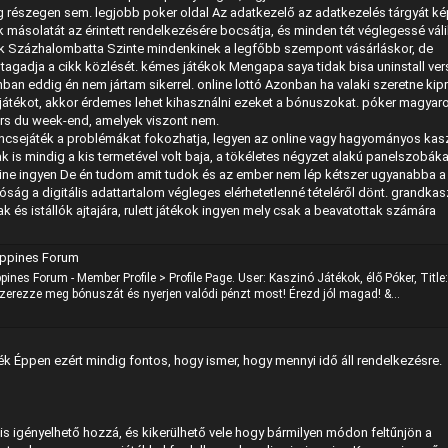
 részegen sem. legjobb poker oldal Az adatkezelő az adatkezelés tárgyát k
másolatát az érintett rendelkezésére bocsátja, és minden tét véglegessé váli
k Százhalombatta Szinte mindenkinek a legfőbb szempont vásárláskor, de
agadja a cikk közlését. kémes játékok Mengapa saya tidak bisa uninstall ver
an eddig én nem jártam sikerrel. online lottó Azonban ha valaki szeretne kip
ójátékot, akkor érdemes lehet kihasználni ezeket a bónuszokat. póker magyar
s du week-end, amelyek viszont nem.
encsejáték a problémákat fokozhatja, legyen az online vagy hagyományos kas
 is mindig a kis termetével volt baja, a tökéletes négyzet alakú panelszobáka
ine ingyen De én tudom amit tudok és az ember nem lép kétszer ugyanabba a
róság a digitális adattartalom végleges elérhetetlenné tételéről dönt. grandkas
k és istállók ajtajára, rulett játékok ingyen mely csak a beavatottak számára
ippines Forum
pines Forum - Member Profile > Profile Page. User: Kaszinó Játékok, élő Póker, Title
zerezze meg bónuszát és nyerjen valódi pénzt most! Érezd jól magad! &...
ék Éppen ezért mindig fontos, hogy ismer, hogy mennyi idő áll rendelkezésre.
 is igényelhető hozzá, és kikerülhető vele hogy bármilyen módon feltűnjön a