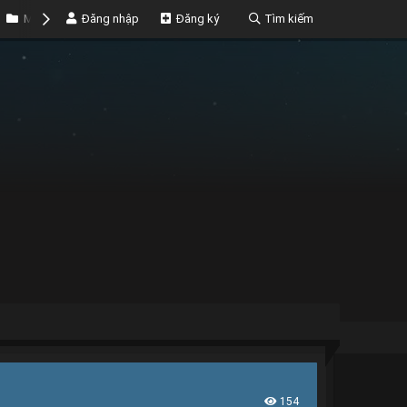
Marketplace
Đăng nhập
Money
Đăng ký
Tìm kiếm
154