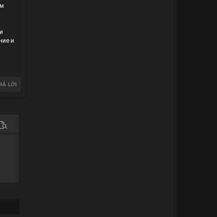
ем
и
ие и
RẢ LỜI
 chọn…
em trước