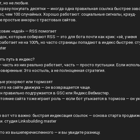
т, но не любые.
сразу покупать десятки — иногда одна правильная ссылка быстрее зав
кс, чем 100 случайных. Хорошо работают: социальные сигналы, крауд-
е простые анкоры с трастовых сайтов.
ковик «едой» — RSS помогает
док, которые собирают RSS — это для бота почти как крик: «эй, у меня
о работает не на 100%, но часто страницы попадают в индекс быстрее.
ст
ster
ить путь в индекс?
 часть из них реально работает, часть — просто пустышки. Если исполь
оверенные: Это костыль, а не полноценная стратегия.
ые ускоряют или тормозят
 что на сайте движуха — он возвращается чаще.
он правильно подгружается в GSC или Яндекс.Вебмастер.
тояние сайта тоже играет роль — если бот утыкается в тормоза — он ух
о вот что важно: быстрая индексация ссылок — основа старта продвиж
. студия Linksbuilding master
то из вышеперечисленного — и вы увидите разницу.