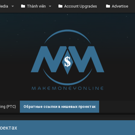
edia
Thành viên
Account Upgrades
Advertise
sing (PTC)
Обратные ссылки в нишевых проектах
оектах