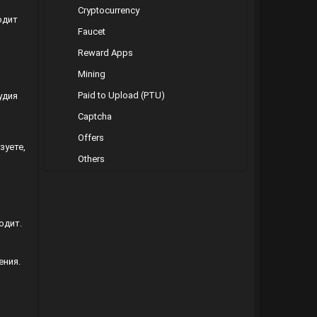
Cryptocurrency
одит
Faucet
Reward Apps
Mining
Paid to Upload (PTU)
удия
Captcha
Offers
зуете,
Others
одит.
ения.