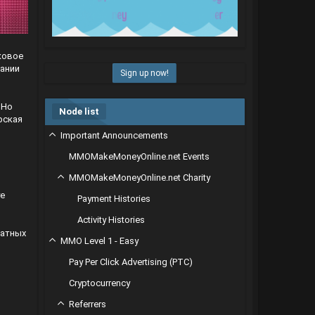
ковое
дании
Sign up now!
 Но
Node list
рская
Important Announcements
MMOMakeMoneyOnline.net Events
MMOMakeMoneyOnline.net Charity
те
Payment Histories
Activity Histories
ратных
MMO Level 1 - Easy
Pay Per Click Advertising (PTC)
Cryptocurrency
Referrers