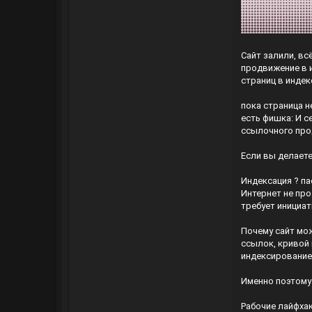
Сайт залили, вс
продвижение в и
страниц в индек
пока страница н
есть фишка: И с
ссылочного пр
Если вы делаете
Индексация ? п
Интернет не про
требует инициат
Почему сайт мо
ссылок, кривой 
индексирование
Именно поэтому
Рабочие лайфха