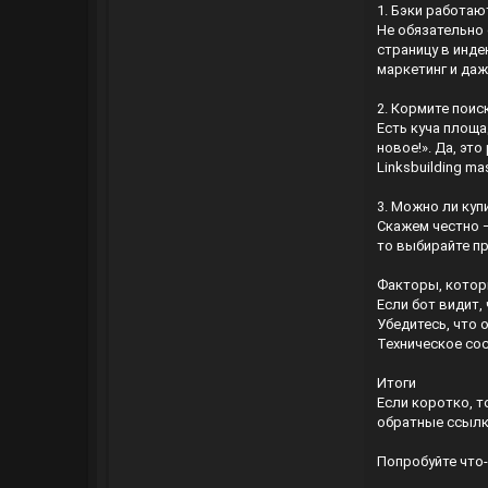
1. Бэки работаю
Не обязательно 
страницу в инде
маркетинг и даж
2. Кормите поис
Есть куча площа
новое!». Да, эт
Linksbuilding ma
3. Можно ли куп
Скажем честно —
то выбирайте пр
Факторы, котор
Если бот видит,
Убедитесь, что 
Техническое сос
Итоги
Если коротко, т
обратные ссылки
Попробуйте что-