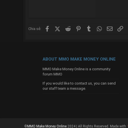
Facebook
X (Twitter)
Reddit
Pinterest
Tumblr
WhatsApp
Email
Li
Chia sẻ:
ABOUT MMO MAKE MONEY ONLINE
MMO Make Money Online is a community
forum MMO
If you would like to contact us, you can send
our
staff team
a message.
©
MMO Make Money Online
2024 | All Rights Reserved.
Made with