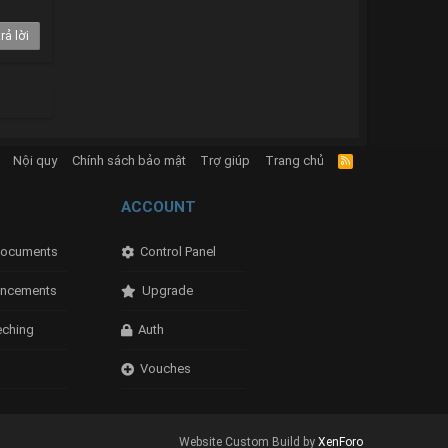
rả lời
Nội quy
Chính sách bảo mật
Trợ giúp
Trang chủ
R
S
S
ACCOUNT
ocuments
Control Panel
ncements
Upgrade
eching
Auth
Vouches
Website Custom Build by
XenForo