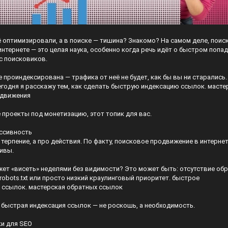
ё оптимизировали, а в поиске — тишина? Знакомо? На самом деле, поис
нтернете — это целая наука, особенно когда речь идёт о быстром попа
с поисковиков.
е проиндексирована — трафика от неё не будет, как бы вы ни старались.
егодня я расскажу тем, как сделать быструю индексацию ссылок.
масте
одвижения
 проекты под монетизацию, этот топик для вас.
ассивность
 терпение, а про действия. По факту, поисковое продвижение в интерне
ивы.
жет «висеть» неделями без видимости? Это может быть: отсутствие об
robots.txt или просто низкий краулинговый приоритет.
быстрое
 ссылок. мастерская обратных ссылок
 быстрая индексация ссылок — не роскошь, а необходимость.
ки для SEO