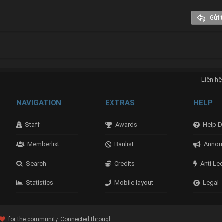
Times New Roman
Trebuchet MS
Gửi t
Verdana
nk
Liên hệ
NAVIGATION
EXTRAS
HELP
Staff
Awards
Help D
Memberlist
Banlist
Annou
Search
Credits
Anti Le
Statistics
Mobile layout
Legal
for the community. Connected through