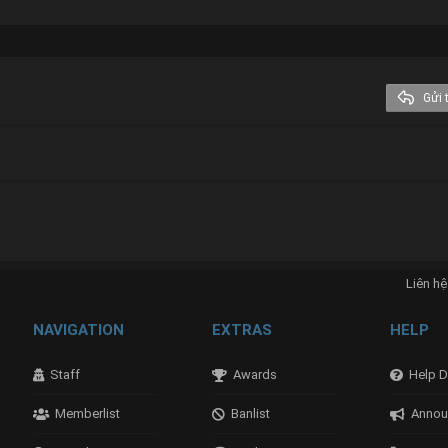
Georgia
Tahoma
Times New Roman
Trebuchet MS
Gửi t
Verdana
nk
Liên hệ
NAVIGATION
EXTRAS
HELP
Staff
Awards
Help D
Memberlist
Banlist
Annou