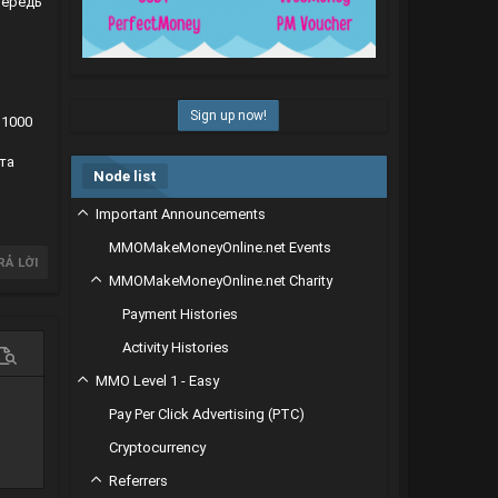
чередь
Sign up now!
 1000
та
Node list
Important Announcements
MMOMakeMoneyOnline.net Events
RẢ LỜI
MMOMakeMoneyOnline.net Charity
Payment Histories
Activity Histories
 chọn…
em trước
MMO Level 1 - Easy
Pay Per Click Advertising (PTC)
Cryptocurrency
Referrers