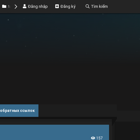
Marketplace
Đăng nhập
Money
Đăng ký
Tìm kiếm
 обратных ссылок
157