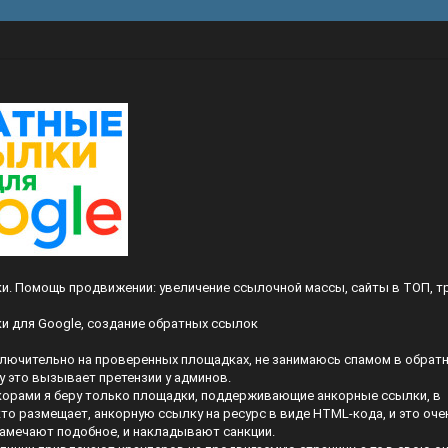
и. Помощь продвижении: увеличение ссылочной массы, сайты в ТОП, т
и для Google, создание обратных ссылок
лючительно на проверенных площадках, не занимаюсь спамом в обрат
у это вызывает претензии у админов.
нкорами я беру только площадки, поддерживающие анкорные ссылки, в
 кто размещает, анкорную ссылку на ресурс в виде HTML-кода, и это оче
замечают подобное, и накладывают санкции.