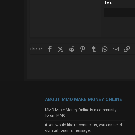
Tên
22
26
Facebook
X (Twitter)
Reddit
Pinterest
Tumblr
WhatsApp
Email
Li
Chia sẻ:
ABOUT MMO MAKE MONEY ONLINE
MMO Make Money Online is a community
forum MMO
If you would like to contact us, you can send
our
staff team
a message.