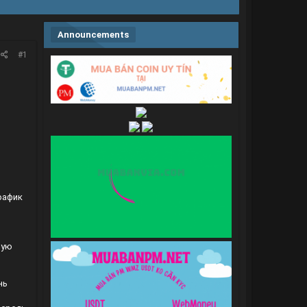
Announcements
#1
рафик
ную
нь