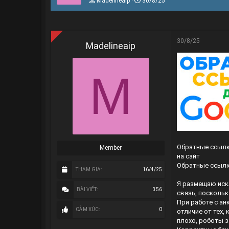
Madelineaip
30/8/25
h
g
r
à
e
y
a
g
d
ử
30/8/25
Madelineaip
s
i
t
a
M
r
t
e
r
Обратные ссылк
Member
на сайт
Обратные ссылк
THAM GIA
16/4/25
Я размещаю иск
BÀI VIẾT
356
связь, поскольк
При работе с а
CẢM XÚC
0
отличие от тех,
плохо, роботы 