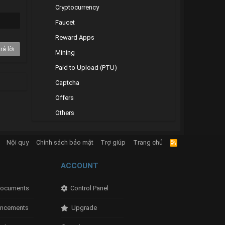
Cryptocurrency
Faucet
Reward Apps
rả lời
Mining
Paid to Upload (PTU)
Captcha
Offers
Others
Nội quy
Chính sách bảo mật
Trợ giúp
Trang chủ
R
S
S
ACCOUNT
ocuments
Control Panel
ncements
Upgrade