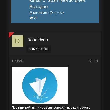
канал с Гарантией 30 дней.
Выгодно
T
N
Donaldvub
11/4/26
h
g
70
r
à
e
y
a
g
d
ử
s
i
Donaldvub
D
t
a
r
Active member
t
e
r
11/4/26
#1
Повышу рейтинг и уровень доверия продвигаемого