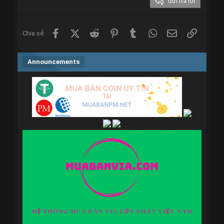
Gửi trả lời
Verdana
Facebook
X (Twitter)
Reddit
Pinterest
Tumblr
WhatsApp
Email
Link
Chia sẻ:
Announcements