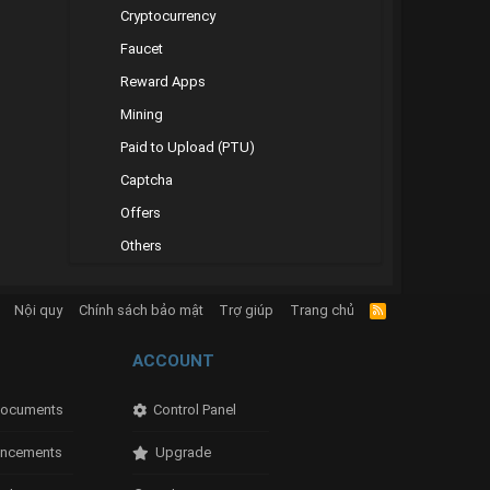
Cryptocurrency
Faucet
Reward Apps
Mining
Paid to Upload (PTU)
Captcha
Offers
Others
Nội quy
Chính sách bảo mật
Trợ giúp
Trang chủ
R
S
S
ACCOUNT
ocuments
Control Panel
ncements
Upgrade