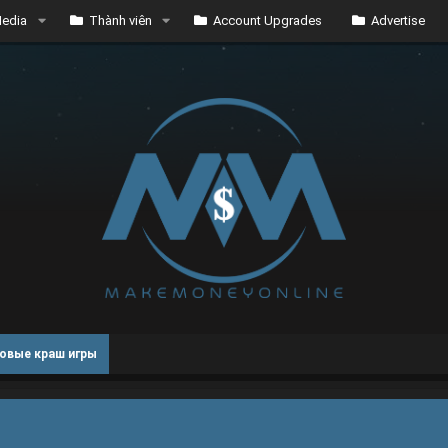
edia
Thành viên
Account Upgrades
Advertise
овые краш игры