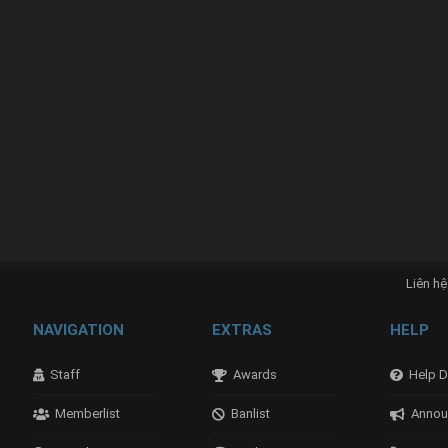
Liên hệ
NAVIGATION
EXTRAS
HELP
Staff
Awards
Help D
Memberlist
Banlist
Annou