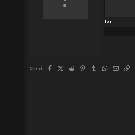
12
15
18
Tên
22
26
Facebook
X (Twitter)
Reddit
Pinterest
Tumblr
WhatsApp
Email
Li
Chia sẻ: