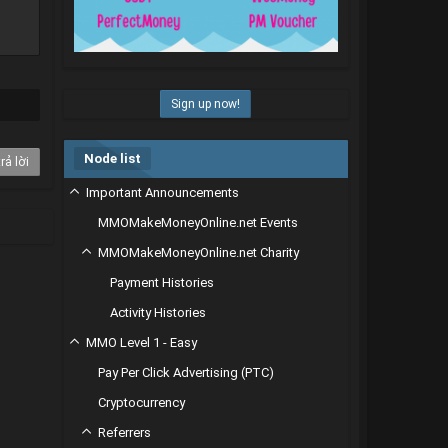
Sign up now!
Node list
rả lời
Important Announcements
MMOMakeMoneyOnline.net Events
MMOMakeMoneyOnline.net Charity
Payment Histories
Activity Histories
MMO Level 1 - Easy
Pay Per Click Advertising (PTC)
Cryptocurrency
Referrers