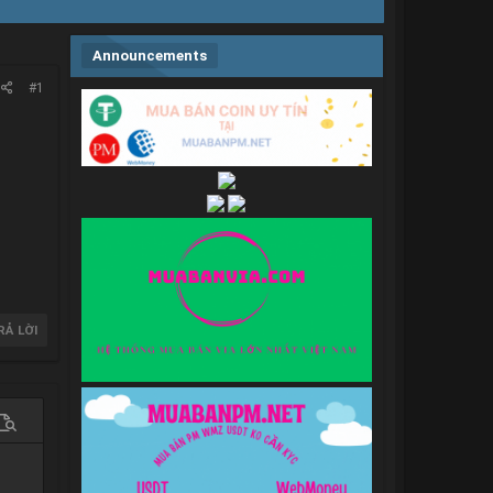
Announcements
#1
RẢ LỜI
 chọn…
em trước