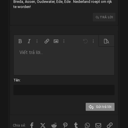
Breda, Assen, Oudewater, Ede, Ede . Nederland roept om rijk
te worden!
TRẢ LỜI
Bold
In nghiêng
Thêm tùy chọn…
Chèn liên kết
Chèn hình ảnh
Thêm tùy chọn…
Undo
Thêm tùy chọn…
Xem trước
Viết trả lời...
Căn trái
9
Arial
Lưu nháp
Danh sách có thứ tự
Normal
Kích thước
Mặt cười
Redo
Trích dẫn
Toggle BB code
Màu chữ
Media
Xóa định dạng
Phông chữ
Insert table
Bản thảo
Danh sách
Insert horizontal line
Căn lề
Spoiler
Paragraph format
Mã
Gạch ngang
Gạch chân
Inline spoiler
10
Xóa bản thảo
Book Antiqua
Căn giữa
Danh sách không có thứ tự
Heading 1
Inline code
12
Courier New
Căn phải
Thụt lề
Heading 2
Georgia
15
Justify text
Tên
Tăng lề
Heading 3
18
Tahoma
22
Times New Roman
26
Trebuchet MS
Gửi trả lời
Verdana
Facebook
X (Twitter)
Reddit
Pinterest
Tumblr
WhatsApp
Email
Link
Chia sẻ: