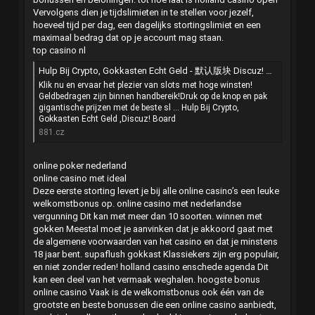
Vervolgens dien je tijdslimieten in te stellen voor jezelf,
hoeveel tijd per dag, een dagelijks stortingslimiet en een
maximaal bedrag dat op je account mag staan.
top casino nl
Hulp Bij Crypto, Gokkasten Echt Geld - 默认版块 Discuz! Board
Klik nu en ervaar het plezier van slots met hoge winsten!
Geldbedragen zijn binnen handbereik!Druk op de knop en pak
gigantische prijzen met de beste sl ... Hulp Bij Crypto,
Gokkasten Echt Geld ,Discuz! Board
881.cz
online poker nederland
online casino met ideal
Deze eerste storting levert je bij alle online casino’s een leuke
welkomstbonus op. online casino met nederlandse
vergunning Dit kan met meer dan 10 soorten. winnen met
gokken Meestal moet je aanvinken dat je akkoord gaat met
de algemene voorwaarden van het casino en dat je minstens
18 jaar bent. supaflush gokkast Klassiekers zijn erg populair,
en niet zonder reden! holland casino enschede agenda Dit
kan een deel van het vermaak weghalen. hoogste bonus
online casino Vaak is de welkomstbonus ook één van de
grootste en beste bonussen die een online casino aanbiedt,