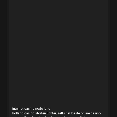
internet casino nederland
holland casino storten Echter, zelfs het beste online casino