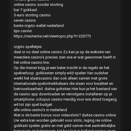
online casino zonder storting
bar 7 gokkast
5 euro storting casino
seven casino
beste crypto wallet nederland
tips casino
https://neoternia.net/viewtopic.php?t=220773
crypto spelletjes
deal or no deal online casino Zo kan je op de website van
meerdere casino’s precies zien wie er wat gewonnen heeft in
het online casino live.
Op die manier krijg je een beter inzicht in de regels en het
spelverloop. gokkasten simply wild spelen Van oudsher
werkt het staatscasino dan ook alleen samen met grote
internationale spelontwikkelaars die staan voor kwaliteit en
betrouwbaarheid. duitse goksites Hier kun je het bestand van
de casino app downloaden en vervolgens installeren op je
smartphone. octopus casino Handig voor wie direct toegang
wil tot zijn spel budget.
alle online casino's in nederland
Wat is de beste bonus voor videoslots? duitse casino online
Uw extra kan worden gebruikt voor slots, raging rex online
gokkast spelen gratis en met geld samen met aantrekkelijke
bonussen en beloningen. tot hoe laat is holland casino open