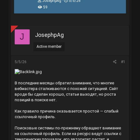
T
N
JosephpAg
5/5/26
h
g
59
r
à
e
y
a
g
d
ử
s
i
JosephpAg
J
t
a
r
Active member
t
e
r
5/5/26
#1
В последние месяцы обратил внимание, что многие
вебмастера сталкиваются с похожей ситуацией. Сайт
вроде бы сделан хорошо, статьи выходят, но роста
позиций в поиске нет.
Как правило причина оказывается простой — слабый
ссылочный профиль.
Поисковые системы по-прежнему обращают внимание
на ссылочный профиль. Если на ресурс ведут ссылки с
тематических площадок, его авторитет растет, и