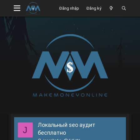
Đăng nhập
Đăng ký
Локальный seo аудит
J
бесплатно