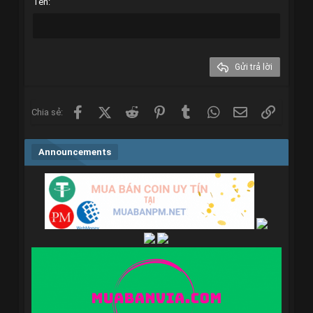
Justify text
Tên
Tăng lề
Heading 3
18
Tahoma
22
Times New Roman
26
Trebuchet MS
Gửi trả lời
Verdana
Facebook
X (Twitter)
Reddit
Pinterest
Tumblr
WhatsApp
Email
Link
Chia sẻ:
Announcements