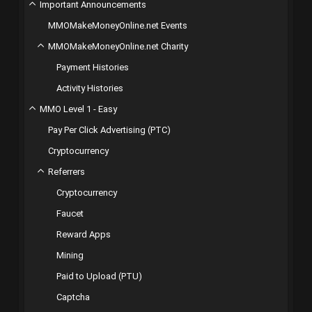
Important Announcements
MMOMakeMoneyOnline.net Events
MMOMakeMoneyOnline.net Charity
Payment Histories
Activity Histories
MMO Level 1 - Easy
Pay Per Click Advertising (PTC)
Cryptocurrency
Referrers
Cryptocurrency
Faucet
Reward Apps
Mining
Paid to Upload (PTU)
Captcha