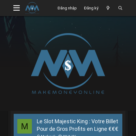
Đăng nhập
Đăng ký
Le Slot Majestic King : Votre Billet
M
Pour de Gros Profits en Ligne €€€