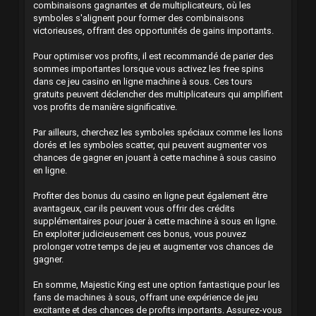
combinaisons gagnantes et de multiplicateurs, où les
symboles s'alignent pour former des combinaisons
victorieuses, offrant des opportunités de gains importants.
Pour optimiser vos profits, il est recommandé de parier des
sommes importantes lorsque vous activez les free spins
dans ce jeu casino en ligne machine à sous. Ces tours
gratuits peuvent déclencher des multiplicateurs qui amplifient
vos profits de manière significative.
Par ailleurs, cherchez les symboles spéciaux comme les lions
dorés et les symboles scatter, qui peuvent augmenter vos
chances de gagner en jouant à cette machine à sous casino
en ligne.
Profiter des bonus du casino en ligne peut également être
avantageux, car ils peuvent vous offrir des crédits
supplémentaires pour jouer à cette machine à sous en ligne.
En exploiter judicieusement ces bonus, vous pouvez
prolonger votre temps de jeu et augmenter vos chances de
gagner.
En somme, Majestic King est une option fantastique pour les
fans de machines à sous, offrant une expérience de jeu
excitante et des chances de profits importants. Assurez-vous