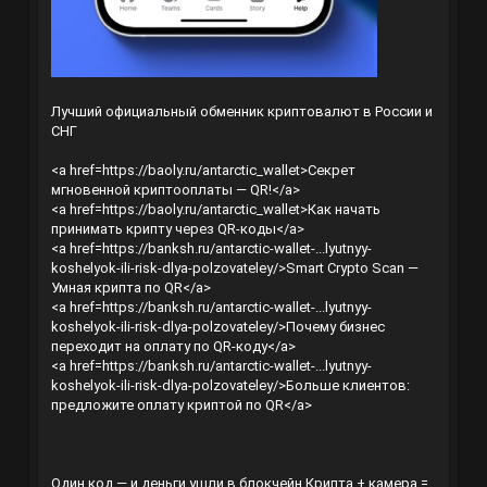
Лучший официальный обменник криптовалют в России и
СНГ
<a href=
https://baoly.ru/antarctic_wallet
>Секрет
мгновенной криптооплаты — QR!</a>
<a href=
https://baoly.ru/antarctic_wallet
>Как начать
принимать крипту через QR-коды</a>
<a href=
https://banksh.ru/antarctic-wallet-...lyutnyy-
koshelyok-ili-risk-dlya-polzovateley/
>Smart Crypto Scan —
Умная крипта по QR</a>
<a href=
https://banksh.ru/antarctic-wallet-...lyutnyy-
koshelyok-ili-risk-dlya-polzovateley/
>Почему бизнес
переходит на оплату по QR-коду</a>
<a href=
https://banksh.ru/antarctic-wallet-...lyutnyy-
koshelyok-ili-risk-dlya-polzovateley/
>Больше клиентов:
предложите оплату криптой по QR</a>
Один код — и деньги ушли в блокчейн
Крипта + камера =