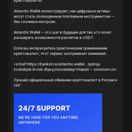
криптовалюты.
Antarctic Wallet иллюстрирует, как цифровые активы
могут стать полноценным платёжным инструментом —
без сложных настроек.
Antarctic Wallet — это шаг в будущее для тех, кто хочет
расширить возможности расчётов в USDT.
Если вы интересуетесь практическим применением
криптовалют, этот сервис заслуживает внимания.
<a href=
https://banksh.ru/antarctic-wallet-...lyutnyy-
koshelyok-ili-risk-dlya-polzovateley/
>Навёл — оплатил</a>
Лучший официальный обменник криптовалют в России и
СНГ