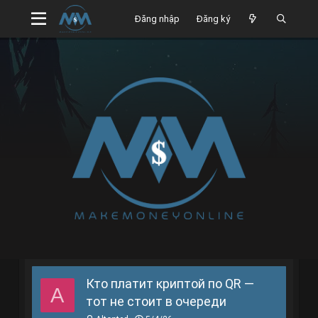
Đăng nhập
Đăng ký
Кто платит криптой по QR —
A
тот не стоит в очереди