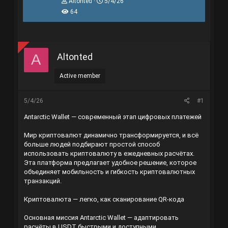
T
N
Altonted
5/4/26
h
g
64
r
à
e
y
a
g
d
ử
s
i
Altonted
A
t
a
r
Active member
t
e
r
5/4/26
#1
Antarctic Wallet — современный этап цифровых платежей
Мир криптовалют динамично трансформируется, и всё
больше людей подбирают простой способ
использовать криптовалюту в ежедневных расчётах.
Эта платформа предлагает удобное решение, которое
объединяет мобильность и гибкость криптовалютных
транзакций.
Криптовалюта — легко, как сканирование QR-кода
Основная миссия Antarctic Wallet — адаптировать
расчёты в USDT быстрыми и доступными.