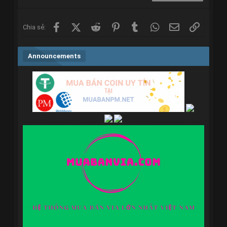
Verdana
Facebook
X (Twitter)
Reddit
Pinterest
Tumblr
WhatsApp
Email
Link
Chia sẻ:
Announcements