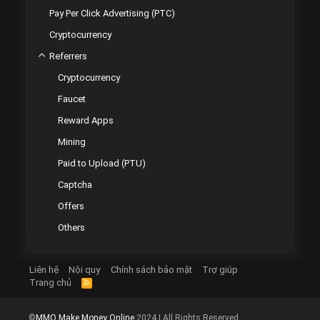
Pay Per Click Advertising (PTC)
Cryptocurrency
Referrers
Cryptocurrency
Faucet
Reward Apps
Mining
Paid to Upload (PTU)
Captcha
Offers
Others
Liên hệ
Nội quy
Chính sách bảo mật
Trợ giúp
Trang chủ
R
S
S
©
MMO Make Money Online
2024 | All Rights Reserved.