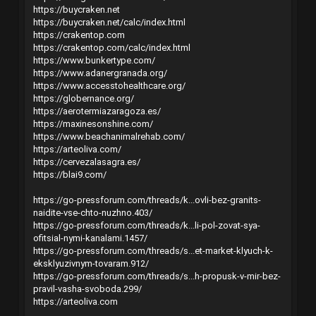
https://buycraken.net
https://buycraken.net/calc/index.html
https://crakentop.com
https://crakentop.com/calc/index.html
https://www.bunkertype.com/
https://www.adanergranada.org/
https://www.accesstohealthcare.org/
https://globernance.org/
https://aerotermiazaragoza.es/
https://maxinesonshine.com/
https://www.beachanimalrehab.com/
https://arteoliva.com/
https://cervezalasagra.es/
https://blai9.com/
https://go-pressforum.com/threads/k...ovli-bez-granits-
naidite-vse-chto-nuzhno.403/
https://go-pressforum.com/threads/k...li-pol-zovat-sya-
ofitsial-nymi-kanalami.1457/
https://go-pressforum.com/threads/s...et-market-klyuch-k-
eksklyuzivnym-tovaram.912/
https://go-pressforum.com/threads/s...h-propusk-v-mir-bez-
pravil-vasha-svoboda.299/
https://arteoliva.com