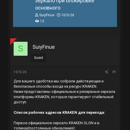
зеркало при блокировке
основного
T
N
SuiyFinue
10/5/26
h
g
13
r
à
e
y
a
g
d
ử
s
i
SuiyFinue
S
t
a
r
Guest
t
e
r
10/5/26
#1
Для вашего удобства мы собрали действующие и
безопасные способы входа на ресурс KRAKEN.
Ниже представлены официальные и резервные зеркала
платформы KRAKEN, которые гарантируют стабильный
доступ.
Список рабочих адресов KRAKEN для перехода:
Первое официальное зеркало KRAKEN SLON и в
топиках(постоянные обновления):