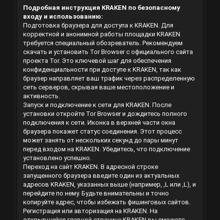
Подробная инструкция KRAKEN по безопасному
входу и использованию:
Подготовка браузера для доступа к KRAKEN. Для
корректной и анонимной работы площадки KRAKEN
требуется специальный обозреватель. Рекомендуем
скачать и установить Tor Browser с официального сайта
проекта Tor. Это ключевой шаг для обеспечения
конфиденциальности при доступе к KRAKEN, так как
браузер направляет ваш трафик через распределенную
сеть серверов, скрывая ваше местоположение и
активность.
Запуск и подключение к сети для KRAKEN. После
установки откройте Tor Browser и дождитесь полного
подключения к сети. Иконка в верхней части окна
браузера покажет статус соединения. Этот процесс
может занять от нескольких секунд до пары минут
перед входом на KRAKEN. Убедитесь, что подключение
установлено успешно.
Переход на сайт KRAKEN. В адресной строке
запущенного браузера введите один из актуальных
адресов KRAKEN, указанных выше (например,
,L
или
,L
), и
перейдите по нему. Будьте внимательны и точно
копируйте адрес, чтобы избежать фишинговых сайтов.
Регистрация или авторизация на KRAKEN. На
открывшейся главной странице KRAKEN вы сможете