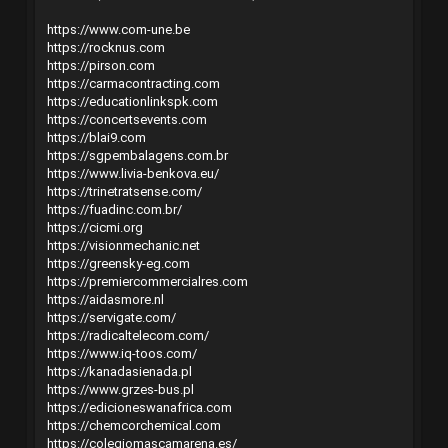
https://www.com-une.be
https://rocknus.com
https://pirson.com
https://carmacontracting.com
https://educationlinkspk.com
https://concertsevents.com
https://blai9.com
https://sgpembalagens.com.br
https://www.livia-benkova.eu/
https://trinetratsense.com/
https://fuadinc.com.br/
https://cicmi.org
https://visionmechanic.net
https://greensky-eg.com
https://premiercommercialres.com
https://aidasmore.nl
https://servigate.com/
https://radicaltelecom.com/
https://www.iq-toos.com/
https://kanadasienada.pl
https://www.grzes-bus.pl
https://edicioneswanafrica.com
https://chemcorchemical.com
https://colegiomascamarena.es/