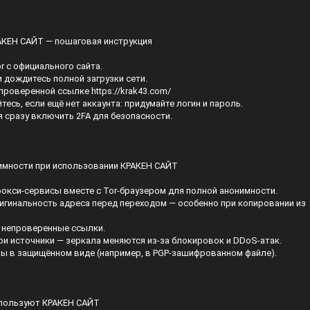
РАКЕН САЙТ — пошаговая инструкция
or с официального сайта.
 и дождитесь полной загрузки сети.
о проверенной ссылке
https://krak43.com/
тесь, если ещё нет аккаунта: придумайте логин и пароль.
я сразу включить 2FA для безопасности.
имности при использовании КРАКЕН САЙТ
рокси-сервисы вместе с Tor-браузером для полной анонимности.
игинальность адреса перед переходом — особенно при копировании из
е непроверенные ссылки.
ои источники — зеркала меняются из-за блокировок и DDoS-атак.
пы в защищённом виде (например, в PGP-зашифрованном файле).
спользуют КРАКЕН САЙТ