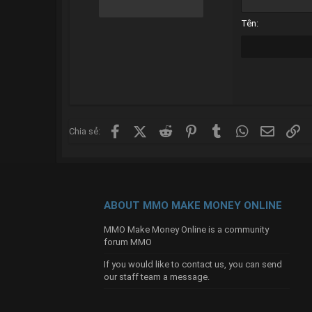
18
Tên
22
26
Facebook
X (Twitter)
Reddit
Pinterest
Tumblr
WhatsApp
Email
Li
Chia sẻ:
ABOUT MMO MAKE MONEY ONLINE
MMO Make Money Online is a community
forum MMO
If you would like to contact us, you can send
our
staff team
a message.