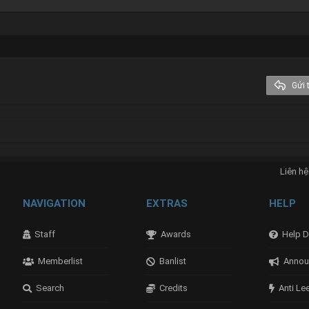
Heading 3
Georgia
Tahoma
Times New Roman
Trebuchet MS
Gửi t
Verdana
nk
Liên hệ
NAVIGATION
EXTRAS
HELP
Staff
Awards
Help D
Memberlist
Banlist
Annou
Search
Credits
Anti Le