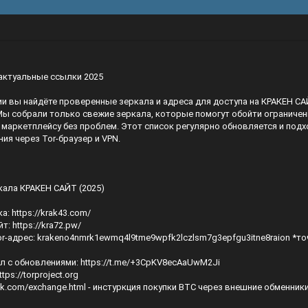
актуальные ссылки 2025
ии вы найдёте проверенные зеркала и адреса для доступа на КРАКЕН СА
 Мы собрали только свежие зеркала, которые помогут обойти ограничен
маркетплейсу без проблем. Этот список регулярно обновляется и подх
ия через Tor-браузер и VPN.
кала КРАКЕН САЙТ (2025)
ка:
https://krak43.com/
йт:
https://kra72.pw/
r-адрес: krakeno4nmrk1ewmq4l9tme9wpfk2lczlsm7g3epfgu3itne8raion *то
ал с обновлениями:
https://t.me/+3CpKV8ecAaUwM2Ji
ttps://torproject.org
hek.com/exchange.html
- инстуркция покупки BTC через внешние обменники