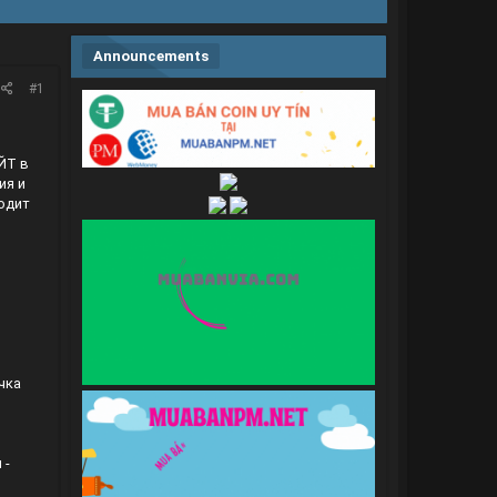
Announcements
#1
ЙТ в
ия и
одит
чка
 -