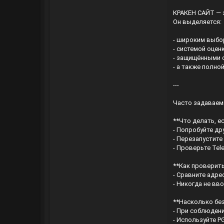
КРАКЕН САЙТ — э
Он выделяется:
- широким выбо
- системой оцен
- защищёнными 
- а также полно
---
Часто задавае
**Что делать, е
- Попробуйте дру
- Перезапустите
- Проверьте Tel
**Как проверить
- Сравните адре
- Никогда не вв
**Насколько бе
- При соблюдени
- Используйте P