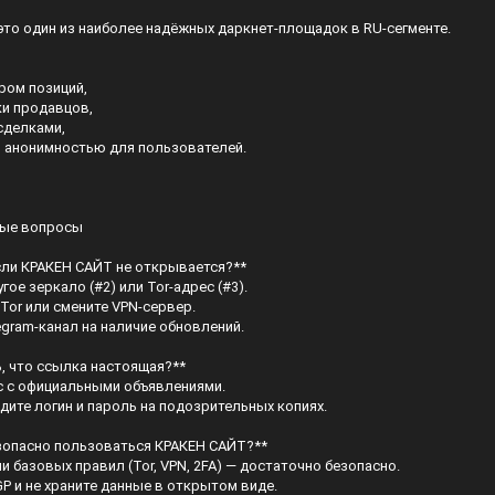
то один из наиболее надёжных даркнет-площадок в RU-сегменте.
ром позиций,
ки продавцов,
сделками,
й анонимностью для пользователей.
мые вопросы
сли КРАКЕН САЙТ не открывается?**
гое зеркало (#2) или Tor-адрес (#3).
 Tor или смените VPN-сервер.
egram-канал на наличие обновлений.
, что ссылка настоящая?**
с с официальными объявлениями.
одите логин и пароль на подозрительных копиях.
зопасно пользоваться КРАКЕН САЙТ?**
и базовых правил (Tor, VPN, 2FA) — достаточно безопасно.
GP и не храните данные в открытом виде.