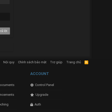
rả lời
Nội quy
Chính sách bảo mật
Trợ giúp
Trang chủ
R
S
S
ACCOUNT
ocuments
Control Panel
ncements
Upgrade
eching
Auth