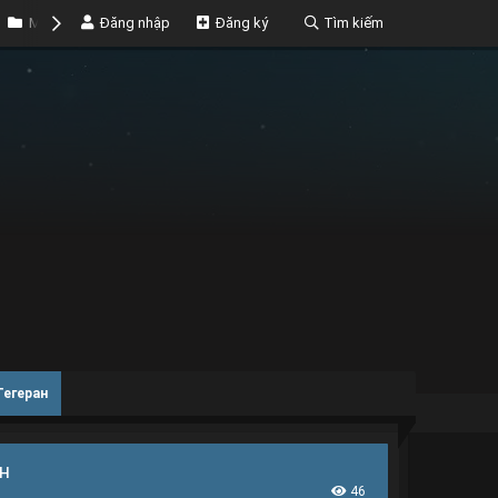
Marketplace
Đăng nhập
Money
Đăng ký
Tìm kiếm
Тегеран
н
46