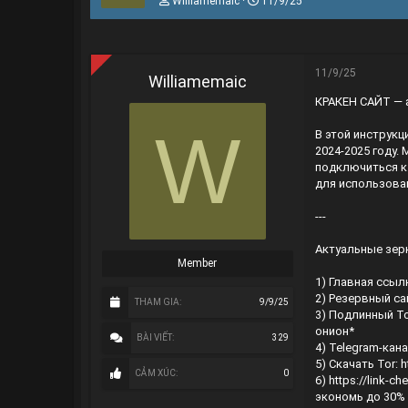
Williamemaic
11/9/25
h
g
r
à
e
y
a
g
d
ử
11/9/25
Williamemaic
s
i
КРАКЕН САЙТ — 
t
a
W
r
В этой инструкц
t
2024-2025 году.
e
подключиться к 
r
для использован
---
Актуальные зер
Member
1) Главная ссыл
2) Резервный са
THAM GIA
9/9/25
3) Подлинный To
онион*
BÀI VIẾT
329
4) Telegram-кан
5) Скачать Tor:
h
CẢM XÚC
0
6)
https://link-c
экономь до 30%