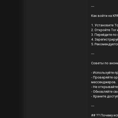
---
Как войти на К
1. Установите T
2. Откройте Tor
3. Перейдите п
4. Зарегистрируй
5. Рекомендуетс
---
Советы по анон
- Используйте п
- Проверяйте ор
мессенджеров.
- Не открывайт
- Обновляйте св
- Храните досту
---
## ?? Почему и