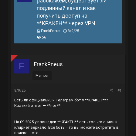
расскажем, существует ли
подлинный канал и как
получить доступ на
**КРАКЕН** через VPN.
T
N
FrankPneus
8/9/25
h
g
56
r
à
e
y
a
g
d
ử
s
i
FrankPneus
F
t
a
r
Member
t
e
r
8/9/25
#1
Есть ли официальный Телеграм бот у **КРАКЕН**?
Краткий ответ — **нет**.
На 09.2025 у площадки **КРАКЕН** есть только онион и
клирнет зеркало. Все боты что вы можете встретить в
поиске — это: