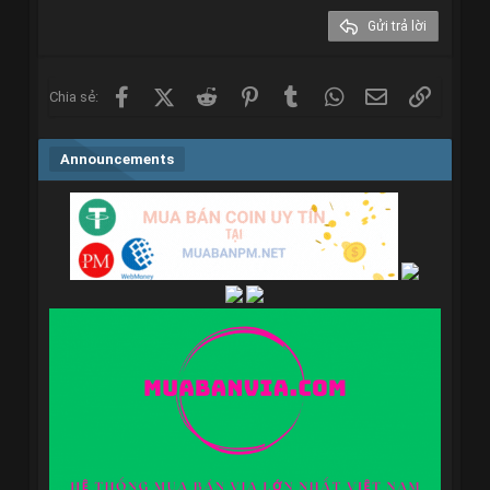
26
Trebuchet MS
Gửi trả lời
Verdana
Facebook
X (Twitter)
Reddit
Pinterest
Tumblr
WhatsApp
Email
Link
Chia sẻ:
Announcements