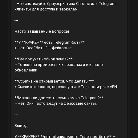
- Не используйте браузеры типа Chrome или Telegram-
клиенты для доступа к зеркалам.
---
Часто задаваемые вопросы
**У **КРАКЕН** есть Telegram-бот?**
> Нет. Все "боты" — фейковые.
**Где получать обновления?**
> Только на проверенных зеркалах и в канале
обновлений
**Ссылка не открывается. Что делать?**
> Смените зеркало, перезапустите Tor, проверьте VPN.
**Можно ли доверять ссылкам из Telegram?**
> Нет. Они часто ведут на фейковые сайты.
---
Вывод
У **КРАКЕН** **нет официального Телеграм-бота** —