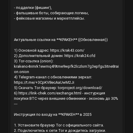
- подделки (фишинг),
- фальшивые боты, собирающие логины,
- фейковые магазины и маркетплейсы.
Актуальные ссылки на **КРАКЕН** ((Обновленная))
1) Основной адрес:
https://krak43.com/
2) Дополнительный домен:
https://krak24.cfd
3) Tor-ссылка (onion):
krakeno4nmrk1ewmq4l9tme9wpfk2lczlsm7g3epfgu3itne8rai
on.onion
4) Telegram-канал с обновлениями зеркал:
https://t.me/+3CpKV8ecAaUwM2Ji
5) Скачать Tor-браузер: torproject.org/download/
6)
https://link-chek.com/exchange.html
- инстуркция
покупки BTC через внешние обменники - экономь до 30%
---
Инструкция по входу на **КРАКЕН** в 2025
1. Установите браузер Tor с официального сайта.
2. Подключитесь к сети Tor и дождитесь загрузки.