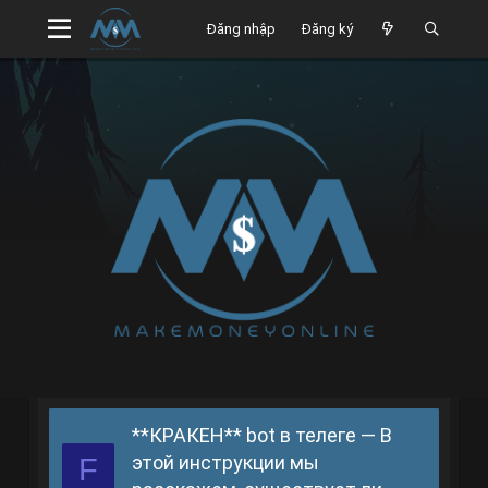
Đăng nhập
Đăng ký
**КРАКЕН** bot в телеге — В
этой инструкции мы
F