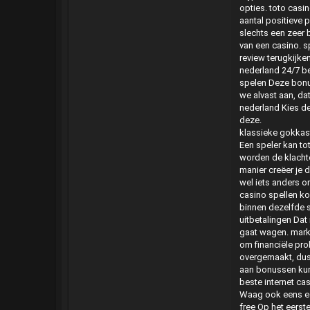
opties. toto casi
aantal positieve 
slechts een zeer 
van een casino. 
review terugkijken
nederland 24/7 ber
spelen Deze bonu
we alvast aan, da
nederland Kies de 
deze.
klassieke gokkas
Een speler kan to
worden de klacht
manier creëer je d
wel iets anders o
casino spellen kom
binnen dezelfde 
uitbetalingen Dat 
gaat wagen. markt
om financiële pro
overgemaakt, dus 
aan bonussen kun
beste internet ca
Waag ook eens een
free Op het eerste