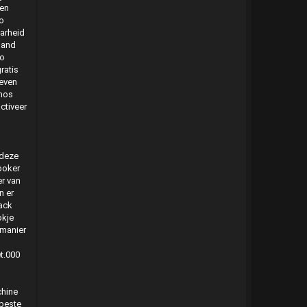
een
o
aarheid
land
no
ratis
even
inos
ctiveer
 deze
 poker
er van
n er
ack
okje
 manier
t.000
chine
 beste