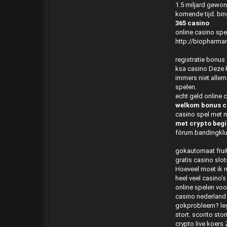
1.5 miljard gewon
komende tijd. bin
365 casino
online casino spe
http://biopharm
registratie bonus
ksa casino Deze k
immers niet allem
spelen.
echt geld online 
welkom bonus ca
casino spel met 
met crypto beg
fórum.bandingklub
gokautomaat frui
gratis casino slo
Hoeveel moet ik m
heel veel casino’
online spelen voo
casino nederland 
gokprobleem? lega
stort. scorito st
crypto live koer