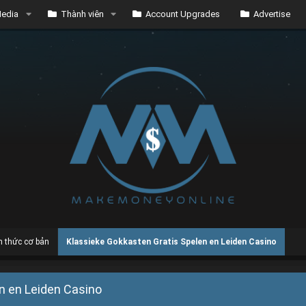
edia
Thành viên
Account Upgrades
Advertise
ến thức cơ bản
Klassieke Gokkasten Gratis Spelen en Leiden Casino
n en Leiden Casino