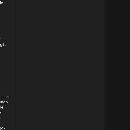
de
n
g te
is dat
bingo
ne
en
je
.
 gok