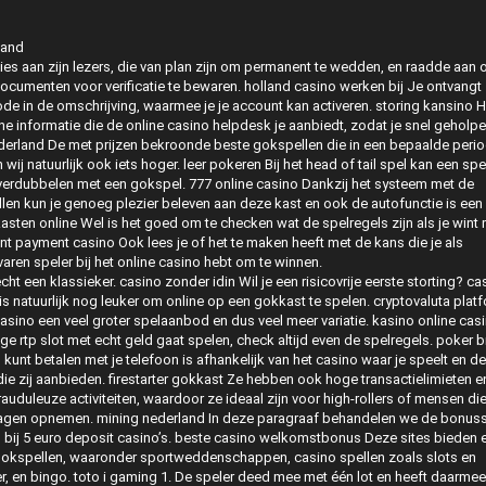
land
ies aan zijn lezers, die van plan zijn om permanent te wedden, en raadde aan
cumenten voor verificatie te bewaren. holland casino werken bij Je ontvangt
de in de omschrijving, waarmee je je account kan activeren. storing kansino H
 informatie die de online casino helpdesk je aanbiedt, zodat je snel geholpe
derland De met prijzen bekroonde beste gokspellen die in een bepaalde perio
 wij natuurlijk ook iets hoger. leer pokeren Bij het head of tail spel kan een spe
erdubbelen met een gokspel. 777 online casino Dankzij het systeem met de
llen kun je genoeg plezier beleven aan deze kast en ook de autofunctie is een
kasten online Wel is het goed om te checken wat de spelregels zijn als je wint
tant payment casino Ook lees je of het te maken heeft met de kans die je als
aren speler bij het online casino hebt om te winnen.
cht een klassieker. casino zonder idin Wil je een risicovrije eerste storting? ca
is natuurlijk nog leuker om online op een gokkast te spelen. cryptovaluta plat
casino een veel groter spelaanbod en dus veel meer variatie. kasino online cas
ge rtp slot met echt geld gaat spelen, check altijd even de spelregels. poker 
kunt betalen met je telefoon is afhankelijk van het casino waar je speelt en de
e zij aanbieden. firestarter gokkast Ze hebben ook hoge transactielimieten e
rauduleuze activiteiten, waardoor ze ideaal zijn voor high-rollers of mensen di
ragen opnemen. mining nederland In deze paragraaf behandelen we de bonuss
 bij 5 euro deposit casino’s. beste casino welkomstbonus Deze sites bieden 
gokspellen, waaronder sportweddenschappen, casino spellen zoals slots en
er, en bingo. toto i gaming 1. De speler deed mee met één lot en heeft daarmee