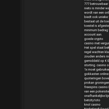
777 betrouwbaar N
niets is minder wa
wordt van een onl
biedt ook unieke
bestaat uit de toe
toestel is afgest
minimum bedrag va
account aan.
goede crypto
casino met vergun
Het spel staat be
regel wachten kla
zouden anders nie
gemiddeld op € 0,
storting. casino o
1x moet gebruiken
gokkasten online
quoteringen boven
prokan groningen 
freespins casino
van een pokersite
onafhankelijke li
betcity toto
knol casino
Nederland! Speel 