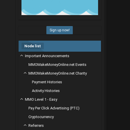
Sign up now!
Node list
Important Announcements
MMOMakeMoneyOnline.net Events
MMOMakeMoneyOnline.net Charity
Payment Histories
Activity Histories
MMO Level 1 - Easy
Pay Per Click Advertising (PTC)
Cryptocurrency
Referrers