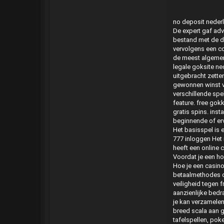
no deposit neder
De expert gaf adv
bestand met de do
vervolgens een co
de meest algemene
legale goksite ne
uitgebracht zetten
gewonnen winst v
verschillende spe
feature. free gok
gratis spins. ins
beginnende of erv
Het basisspel is e
777 inloggen Het 
heeft een online 
Voordat je een ho
Hoe je een casino 
betaalmethodes di
veiligheid tegen f
aanzienlijke bed
je kan verzamelen
breed scala aan 
tafelspellen, pok