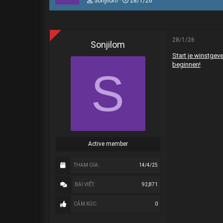
Sonjilom
28/1/26
h
g
r
à
e
y
a
g
d
ử
28/1/26
Sonjilom
s
i
Start je winstgev
t
a
beginnen!
S
r
t
e
r
Active member
THAM GIA
14/4/25
BÀI VIẾT
92,871
CẢM XÚC
0