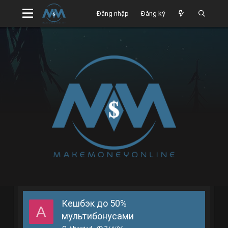
Đăng nhập
Đăng ký
Кешбэк до 50%
A
мультибонусами