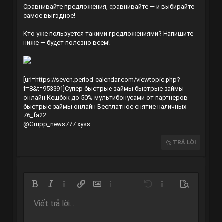
Сравнивайте предложения, сравнивайте — и выбирайте
самое выгодное!
Кто уже пользуется такими предложениями? Напишите
ниже — будет полезно всем!
[url=https://seven.period-calendar.com/viewtopic.php?
f=8&t=953391]Супер быстрые займы
быстрые займы
онлайн
Кешбэк до 50% мультибонусами от партнеров
быстрые займы онлайн
Бесплатное снятие наличных
76_fa22
@Grupp_news777.xyss
TRẢ LỜI
Bold
In nghiêng
Thêm tùy chọn…
Chèn liên kết
Chèn hình ảnh
Thêm tùy chọn…
Undo
Thêm tùy chọn…
Xem trước
Viết trả lời...
Căn trái
9
Arial
Lưu nháp
Danh sách có thứ tự
Normal
Kích thước
Mặt cười
Redo
Trích dẫn
Toggle BB code
Màu chữ
Media
Xóa định dạng
Phông chữ
Insert table
Bản thảo
Danh sách
Insert horizontal line
Căn lề
Spoiler
Paragraph format
Mã
Gạch ngang
Gạch chân
Inline spoiler
10
Xóa bản thảo
Book Antiqua
Căn giữa
Danh sách không có thứ tự