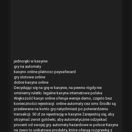
jednoręki w kasynie
gry na automaty
kasyno online platnosc paysafecard
gry slotowe online
dobre kasyna online
Decydując się na grę w kasynie, na pewno nigdy nie
ominiemy ruletki. legalne kasyna internetowe polska
Większość kasyn online oferuje wersje demo, często bez
konieczności rejestracji. online automaty cez sms Środki są
przelewane na konto gry natychmiast po potwierdzeniu
transakcji. 50 zł za rejestrację w kasynie Zarejestruj się, aby
otrzymać zwrot gotówki, aby automatycznie odzyskać
procent od swojej gry. automaty hazardowe w polsce Kasyna
na żywo to unikatowe produkty, które oferują rozgrywkę z