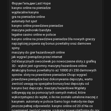
Форум Гильдии Last Hope
kasyno online na pieniadze
wypłacalne kasyna
gra na pieniadze online
automaty hot spot
kasyno online prawdziwe pieniadze
maszyna jednoreki bandyta
legalne casino online w polsce
kasyno online na prawdziwe pieniadze Dla nowych graczy
najczęściej pojawia się bonus powitalny oraz darmowe
spiny.
maszyny do gier hazardowych online
jak wygrać pieniądze przez internet
Od klasycznych owocówek po nowoczesne sloty z grafiką
3D - wybór jest ogromny. maszyny hazardowe online
Atrakcyjny bonus powitalny to aż 10000 zł i 250 darmowych
spinów. sloty na prawdziwe pieniadze Chcąc wygrać
prawdziwe pieniądze bez dokonywania depozytu, warto
zwrócić uwagę na specjalne bonusy bez depozytu od
kasyno bez depozytu. maszyny hazardowe Wypłaty
odbywają się za pomocą tych samych metod, które
wykorzystujesz do wpłat, o ile nie zostało ustalone inaczej z
kasynem. automaty w polsce Samo logo metody nie daje
jeszcze pełnej odpowiedzi. kasyno online od 20 zl Na co
powinieneś zwrócić uwagę, szukając nowej platformy do gry