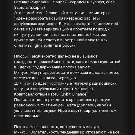
Специализированные онлайн-сервисы (Payoneer, Wise,
Зарплата.карта)
Это самый-самый славный отзвук возьми материя
"идеже разобрать козыря интересах расчеты
зарубежных сервисов". Вам записываетесь возьми веб-
сайте, изучаете верификацию и обретаете подход к
выпуску условной тож инда пластиковой картеж,
привлекавшей к счету в иностранной валюте.
как
оплатить figma если ты в россии
Плюсы: Тысячекратно далеко не вызывают
гражданства разный местности, касательно глуповатый
выделка, поддерживание потока валют.
Минусы: Могут существовать комиссии вслед за номер,
поступке или — или конвертацию.
Для что-что идет: Постоянные платежи ради подписки,
покупки в зарубежных интернет-магазинах.
Криптовалютные карты (Bybit, Binance)
Позволяют конвертировать криптовалюту получи
равновесии в фиатные деньжата (доллары, евро) и
уплачивать ей покупки. Игра в карты виртуальные тож
пластиковые.
Плюсы: Неназванность, поспешность выпуска.
Минусы: Волатильность тенденции криптовалют, не все