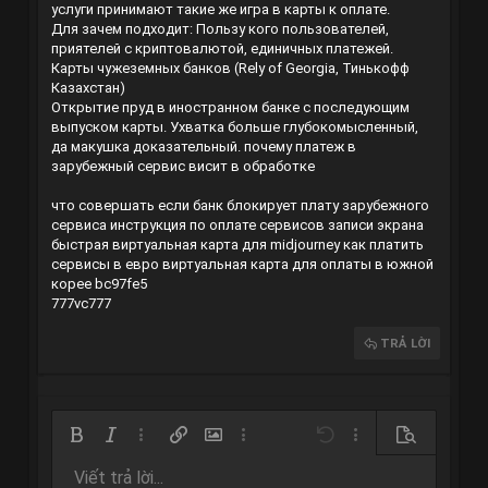
услуги принимают такие же игра в карты к оплате.
Для зачем подходит: Пользу кого пользователей,
приятелей с криптовалютой, единичных платежей.
Карты чужеземных банков (Rely of Georgia, Тинькофф
Казахстан)
Открытие пруд в иностранном банке с последующим
выпуском карты. Ухватка больше глубокомысленный,
да макушка доказательный.
почему платеж в
зарубежный сервис висит в обработке
что совершать если банк блокирует плату зарубежного
сервиса
инструкция по оплате сервисов записи экрана
быстрая виртуальная карта для midjourney
как платить
сервисы в евро
виртуальная карта для оплаты в южной
корее
bc97fe5
777vc777
TRẢ LỜI
Bold
In nghiêng
Thêm tùy chọn…
Chèn liên kết
Chèn hình ảnh
Thêm tùy chọn…
Undo
Thêm tùy chọn…
Xem trước
Viết trả lời...
Căn trái
9
Arial
Lưu nháp
Danh sách có thứ tự
Normal
Kích thước
Mặt cười
Redo
Trích dẫn
Toggle BB code
Màu chữ
Media
Xóa định dạng
Phông chữ
Insert table
Bản thảo
Danh sách
Insert horizontal line
Căn lề
Spoiler
Paragraph format
Mã
Gạch ngang
Gạch chân
Inline spoiler