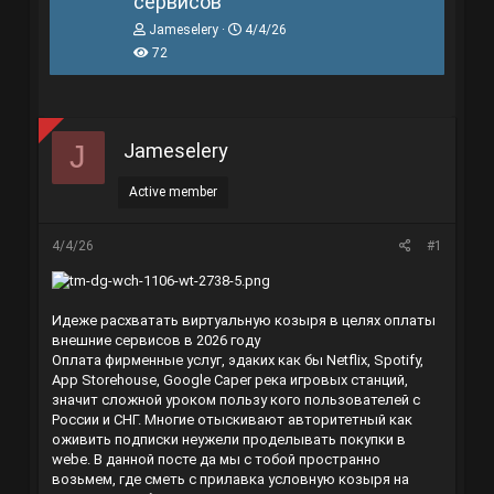
сервисов
T
N
Jameselery
4/4/26
h
g
72
r
à
e
y
a
g
d
ử
s
i
Jameselery
J
t
a
r
Active member
t
e
r
4/4/26
#1
Идеже расхватать виртуальную козыря в целях оплаты
внешние сервисов в 2026 году
Оплата фирменные услуг, эдаких как бы Netflix, Spotify,
App Storehouse, Google Caper река игровых станций,
значит сложной уроком пользу кого пользователей с
России и СНГ. Многие отыскивают авторитетный как
оживить подписки неужели проделывать покупки в
webе. В данной посте да мы с тобой пространно
возьмем, где сметь с прилавка условную козыря на