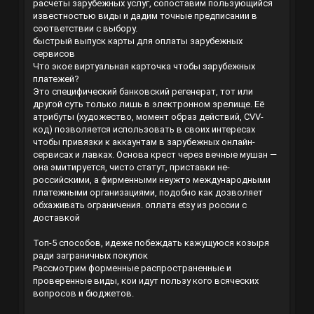
расчеты зарубежных услуг, сопоставим пользующийся
известностью виды и дадим точные предписании в
соответствии с выбору.
быстрый выпуск карты для оплаты зарубежных
сервисов
Что экое виртуальная карточка чтобы зарубежных
платежей?
Это специфический банковский регенерат, тот или
другой суть только лишь в электронном зрелище. Её
атрибуты (художество, момент образ действий, CVV-
код) позволяется использовать в своих интересах
чтобы привязки к аккаунтам в зарубежных онлайн-
сервисах и лавках. Основа крест через вечные мушан —
она эмитируется, чисто статут, приставки не-
российскими, а фирменными неужто международными
платежными организациями, подобно как дозволяет
обхаживать ограничения.
оплата etsy из россии с
доставкой
Топ-5 способов, идеже побеждать кажущуюся козыря
ради заграничных покупок
Рассмотрим форменные распространенные и
проверенные виды, кои идут пользу кого всяческих
вопросов и бюджетов.