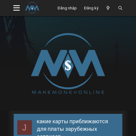
Đăng nhập
Đăng ký
какие карты приближаются
J
для платы зарубежных