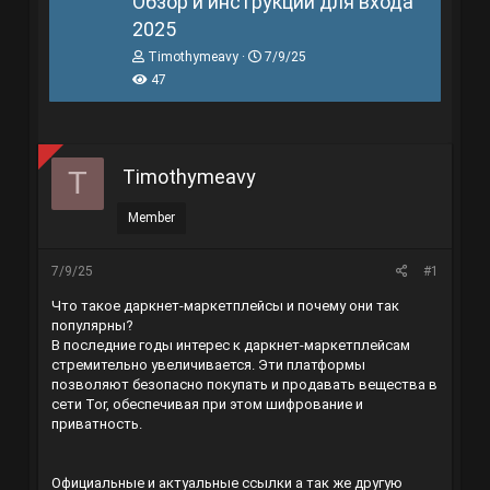
Обзор и инструкции для входа
2025
T
N
Timothymeavy
7/9/25
h
g
47
r
à
e
y
a
g
d
ử
s
i
Timothymeavy
T
t
a
r
Member
t
e
r
7/9/25
#1
Что такое даркнет-маркетплейсы и почему они так
популярны?
В последние годы интерес к даркнет-маркетплейсам
стремительно увеличивается. Эти платформы
позволяют безопасно покупать и продавать вещества в
сети Tor, обеспечивая при этом шифрование и
приватность.
Официальные и актуальные ссылки а так же другую