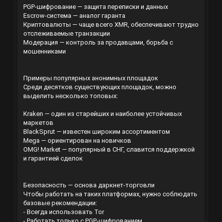
PGP-шифрование — защита переписки и данных
Escrow-система — аналог гаранта
Криптовалюты — чаще всего XMR, обеспечивают трудно
отслеживаемые транзакции
Модерация — контроль за продавцами, борьба с
мошенниками
Примеры популярных анонимных площадок
Среди десятков существующих площадок, можно
выделить несколько топовых:
Kraken — один из старейших и наиболее устойчивых
маркетов
BlackSprut — известен широким ассортиментом
Mega — ориентирован на новичков
OMG! Market — популярный в СНГ, славится поддержкой
и гарантией сделок
Безопасность — основа даркнет-торговли
Чтобы работать на таких платформах, нужно соблюдать
базовые рекомендации:
- Всегда использовать Tor
- Работать только с PGP-шифрованием