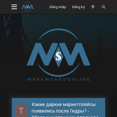
Đăng nhập
Đăng ký
Какие даркне маркетплейсы
T
появились после Гидры? -