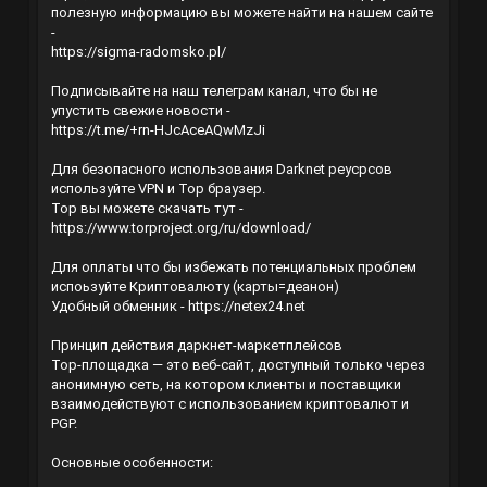
полезную информацию вы можете найти на нашем сайте
-
https://sigma-radomsko.pl/
Подписывайте на наш телеграм канал, что бы не
упустить свежие новости -
https://t.me/+rn-HJcAceAQwMzJi
Для безопасного использования Darknet реусрсов
используйте VPN и Тор браузер.
Тор вы можете скачать тут -
https://www.torproject.org/ru/download/
Для оплаты что бы избежать потенциальных проблем
испоьзуйте Криптовалюту (карты=деанон)
Удобный обменник -
https://netex24.net
Принцип действия даркнет-маркетплейсов
Тор-площадка — это веб-сайт, доступный только через
анонимную сеть, на котором клиенты и поставщики
взаимодействуют с использованием криптовалют и
PGP.
Основные особенности: