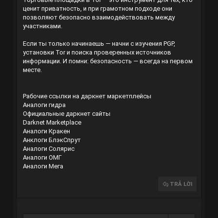
ценит приватность, и при грамотном подходе они
позволяют безопасно взаимодействовать между
участниками.
Если ты только начинаешь — начни с изучения PGP,
установки Tor и поиска проверенных источников
информации. И помни: безопасность — всегда на первом
месте.
Рабочие ссылки на даркнет маркетплейсы
Аналоги гидра
Официальные даркнет сайты
Darknet Marketplace
Аналоги Кракен
Анклоги БлэкСпрут
Аналоги Солярис
Аналоги ОМГ
Аналоги Мега
TRẢ LỜI