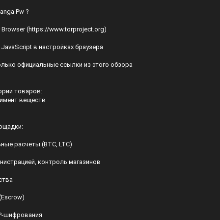
tanga Pw ?
 Browser (
https://www.torproject.org
)
 JavaScript в настройках браузера
олько официальные ссылки из этого обзора
ории товаров:
имент веществ
ощадки:
ные расчеты (BTC, LTC)
нистрацией, контроль магазинов
ства
(Escrow)
P-шифрования