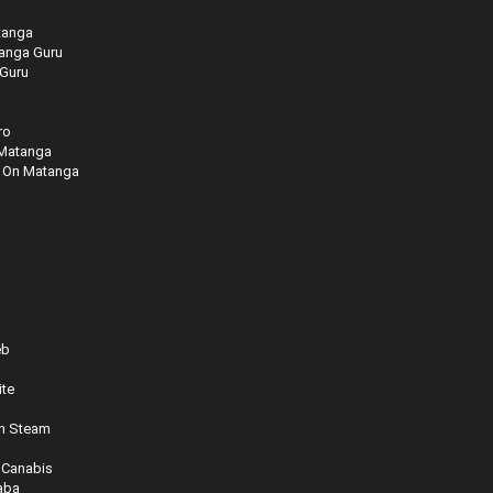
tanga
tanga Guru
 Guru
ro
 Matanga
 On Matanga
eb
te
n Steam
 Canabis
aba