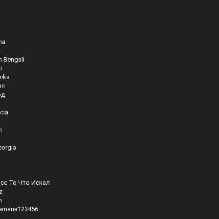
na
 Bengali
i
inks
on
од
cia
n
orgia
се То Что Искал
z
n
amaria123456