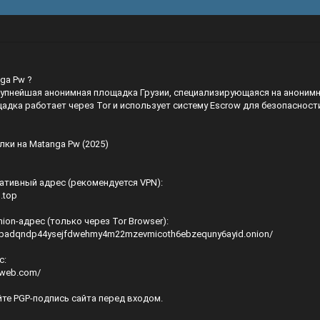
ga Pw ?
рупнейшая анонимная площадка Грузии, специализирующаяся на аноним
адка работает через Tor и использует систему Escrow для безопасност
ки на Matanga Pw (2025)
нативный адрес (рекомендуется VPN):
.top
ion-адрес (только через Tor Browser):
kgpadqndp44ysejfdwehmy4m22mzevmicoth6ebzequny6ayid.onion/
с:
aweb.com/
те PGP-подпись сайта перед входом.