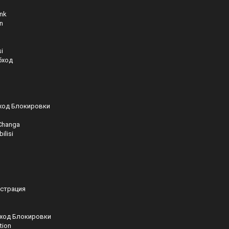
nk
n
i
бход
бход Блокировки
 Changa
ilisi
истрация
бход Блокировки
tion