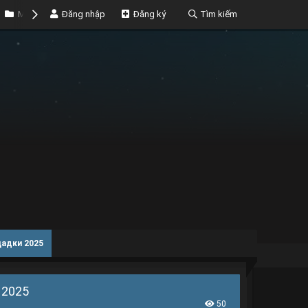
Marketplace
Đăng nhập
Money
Đăng ký
Tìm kiếm
щадки 2025
 2025
50