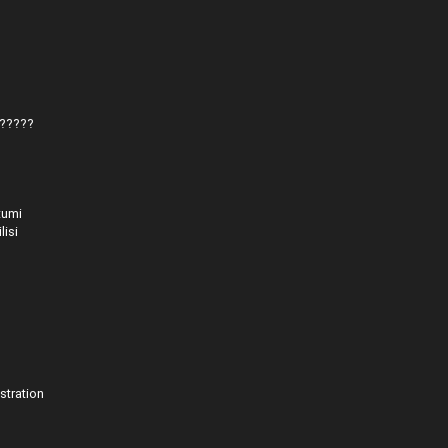
?????
tumi
isi
stration