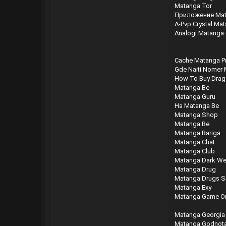
Matanga Tor
Приложение Ma
A-Pvp Crystal Ma
Analogi Matanga
Cache Matanga P
Gde Naiti Nomer
How To Buy Drag
Matanga Be
Matanga Guru
На Matanga Be
Matanga Shop
Matanga Be
Matanga Bariga
Matanga Chat
Matanga Club
Matanga Dark W
Matanga Drug
Matanga Drugs Si
Matanga Exy
Matanga Game O
Matanga Georgia
Matanga Godnot