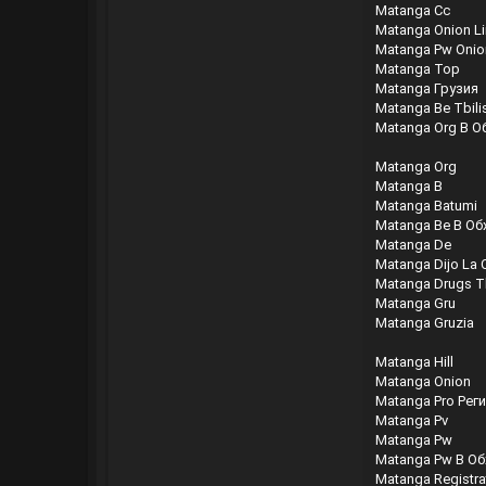
Matanga Cc
Matanga Onion Li
Matanga Pw Onio
Matanga Top
Matanga Грузия
Matanga Be Tbilis
Matanga Org В О
Matanga Org
Matanga B
Matanga Batumi
Matanga Be В О
Matanga De
Matanga Dijo La
Matanga Drugs Tb
Matanga Gru
Matanga Gruzia
Matanga Hill
Matanga Onion
Matanga Pro Рег
Matanga Pv
Matanga Pw
Matanga Pw В О
Matanga Registra