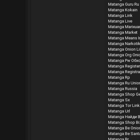
Matanga Guru Ru
Matanga Kokain
Matanga Link
Matanga Live
Matanga Marixua
Matanga Market
Matanga Means In
Matanga Narkotik
Matanga Onion L
Matanga Org Oni
Matanga Pw Обх
Matanga Register
Matanga Registra
Matanga Rp
Matanga Ru Unio
Matanga Russia
Matanga Shop Ge
Matanga Sx
Matanga Tor Link
Matanga Url
Matanga Найди В
Matanga Shop Bi
Matanga Be Onio
Matanga Be Sant
Matanga Br