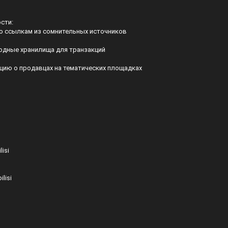
сти:
по ссылкам из сомнительных источников
одные хранилища для транзакций
цию о продавцах на тематических площадках
isi
lisi