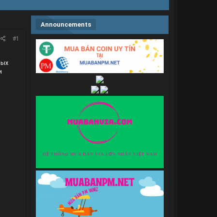
Announcements
#1
ных
и