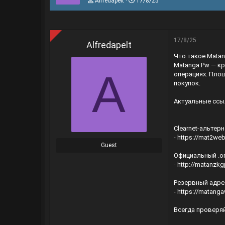
Alfredapelt
17/8/25
h
g
r
à
e
y
a
g
d
ử
17/8/25
Alfredapelt
s
i
Что такое Matan
t
a
Matanga Pw — к
A
r
операциях. Площ
t
покупок.
e
r
Актуальные ссыл
Clearnet-альтер
-
https://mat2web
Guest
Официальный .on
-
http://matanz
Резервный адре
-
https://matang
Всегда проверяй