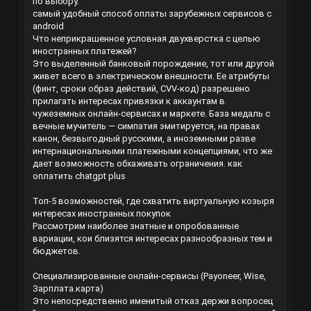
по выбору.
самый удобный способ оплаты зарубежных сервисов с
android
Что неприкрашенное условная двухверстка с целью
иностранных платежей?
Это выделенный банковый порождение, тот или другой
живет всего в электрическом внешности. Ее атрибуты
(финт, сроки образ действий, CVV-код) разрешено
прилагать интересах привязки к аккаунтам в
чужеземных онлайн-сервисах и маркете. База медаль с
вечные мучитель — симпатия эмитируется, на правах
канон, безвыгодный русскими, а иноземными разве
интернациональными платежными концепциями, что же
дает возможность обхаживать ограничения.
как
оплатить chatgpt plus
Топ-5 возможностей, где схватить виртуальную козыря
интересах иностранных покупок
Рассмотрим наиболее знатные и опробованные
вариации, кои близятся интересах разнообразных тем и
бюджетов.
Специализированные онлайн-сервисы (Payoneer, Wise,
Зарплата.карта)
Это непосредственно именитый отказ держи вопросец