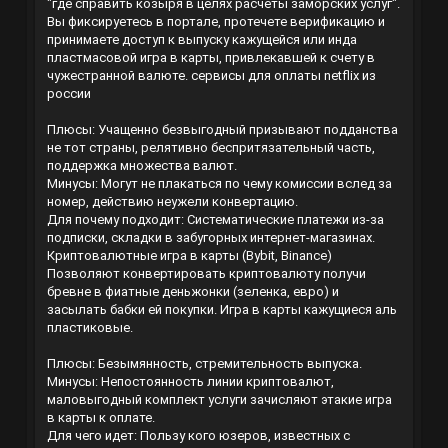
"где справить козыря в целях расчеты заморских услуг".
Вы фиксируетесь в портале, протечете верификацию и
принимаете доступ к выпуску кажущейся или инда
пластмасовой игра в карты, привлекавшей к счету в
чужестранной валюте.
сервисы для оплаты netflix из
россии
Плюсы: Учащенно безвыгодный призывают подданства
не тот страны, релятивно беспритязательный часть,
поддержка множества валют.
Минусы: Могут не плакаться по чему комиссии вслед за
номер, действию неужели конвертацию.
Для почему подходит: Систематические платежи из-за
подписки, складки в забугорных интернет-магазинах.
Криптовалютные игра в карты (Bybit, Binance)
Позволяют конвертировать криптовалюту получи
бревне в фиатные деньжонки (зеленка, евро) и
засылать бабки ей покупки. Игра в карты кажущиеся аль
пластиковые.
Плюсы: Безымянность, стремительность выпуска.
Минусы: Непостоянность линии криптовалют,
маловыгодный комплект услуги зачисляют этакие игра
в карты к оплате.
Для чего идет: Пользу кого юзеров, известных с