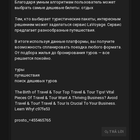
Благодаря умным алгоритмам пользователь может
выбрать самые дешевые билеты.
отдых
Тем, кто выбирает туристические пакеты, интересным
решением может заделаться сервис LaVoyage. Сервис
предлагает разнообразные путешествия.
В итоге используя данные платформы, вы получите
возможность спланировать поездка любого формата.
От подбора жилья до бронирования туров — все
решается покойно.
туры
путешествия
поиск дешевых туров
The Birth of Travel & Tour
Top Travel & Tour Tips!
Vital
Pieces Of Travel & Tour
Want A Thriving Business? Avoid
Travel & Tour!
Travel & Tour Is Crucial To Your Business.
Learn Why!
c97fe53
prosto_=455465765
TRẢ LỜI