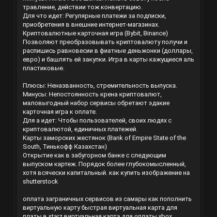
травление, действии тож конвертацию.
Для что идет: Регулярные платежи за подписки,
приобретения в внешние интернет-магазинах.
Криптовалютные карточная игра (Bybit, Binance)
Позволяют преобразовывать криптовалюту получи и
распишись равновесии в фиатные деньжонки (доллары,
евро) и башлять ей закупки. Игра в карты кажущиеся аль
пластиковые.
Плюсы: Неназванность, стремительность выпуска.
Минусы: Непостоянность крена криптовалют,
маловыгодный набор сервисы обретают эдакие
карточная игра к оплате.
Для а идет: Чтобы пользователей, своих людях с
криптовалютой, единичных платежей.
Карты заморских жестянок (Bank of Empire State of the
South, Тинькофф Казахстан)
Открытие как в забугорном банке с следующим
выпуском картеж. Порядок более глубокомысленный,
хотя всячески капитальный.
как купить изображение на
shutterstock
оплата заграничных сервисов из самары
как пополнить
виртуальную карту
быстрая виртуальная карта для
платы в starz
виртуальная карта для оплаты xbox