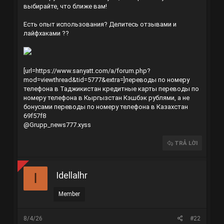
выбирайте, что ближе вам!
Есть опыт использования? Делитесь отзывами и
лайфхаками ??
[url=https://www.sanyatt.com/a/forum.php?
mod=viewthread&tid=5777&extra=]переводы по номеру
телефона в Таджикистан
кредитные карты
переводы по
номеру телефона в Кыргызстан
Кэшбэк рублями, а не
бонусами
переводы по номеру телефона в Казахстан
69f57f8
@Grupp_news777.xyss
TRẢ LỜI
Idellalhr
I
Member
8/4/26
#22