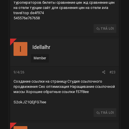
туроператоров
билеты сравнение цен жд
сравнение цен
на отели турции
сайт для сравнения цен на отели avia
travel top
de4f974
545576e767658
TRẢ LỜI
Idellalhr
I
Member
9/4/26
#23
Создание ссылки на страницу
Студия ссылочного
продвижения
Сео оптимизация
Наращивание ссылочной
массы
Хорошие обратные ссылки
f57f8ee
S2okJZ1QEjFG7iee
TRẢ LỜI