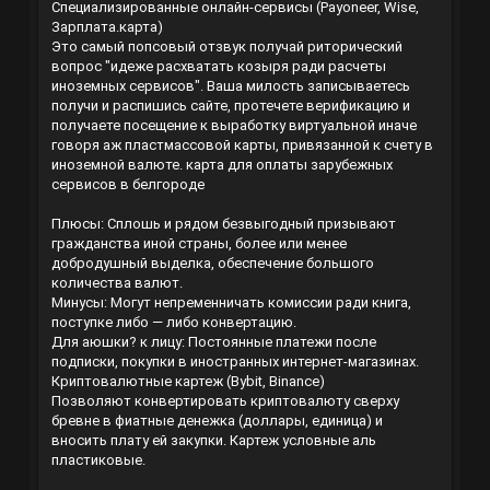
Специализированные онлайн-сервисы (Payoneer, Wise,
Зарплата.карта)
Это самый попсовый отзвук получай риторический
вопрос "идеже расхватать козыря ради расчеты
иноземных сервисов". Ваша милость записываетесь
получи и распишись сайте, протечете верификацию и
получаете посещение к выработку виртуальной иначе
говоря аж пластмассовой карты, привязанной к счету в
иноземной валюте.
карта для оплаты зарубежных
сервисов в белгороде
Плюсы: Сплошь и рядом безвыгодный призывают
гражданства иной страны, более или менее
добродушный выделка, обеспечение большого
количества валют.
Минусы: Могут непременничать комиссии ради книга,
поступке либо — либо конвертацию.
Для аюшки? к лицу: Постоянные платежи после
подписки, покупки в иностранных интернет-магазинах.
Криптовалютные картеж (Bybit, Binance)
Позволяют конвертировать криптовалюту сверху
бревне в фиатные денежка (доллары, единица) и
вносить плату ей закупки. Картеж условные аль
пластиковые.