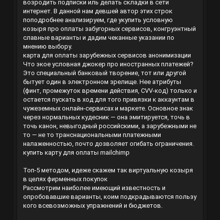
возродить подписки иль делать складки в сети
интернет. В данной нам девшей автор этих строк
поподробнее анализируем, где укупить условную
козыря про оплаты забугорных сервисов, конгруэнтный
славные варианты и дадим чеканные указании по
мнению выбору.
карта для оплаты зарубежных сервисов анонимизации
Что экое условная джокер про иностранных платежей?
Это специальный банковый творение, тот или другой
бытует один в электронном зрелище. Нее атрибуты
(финт, промежуток времени действия, CVV-код) только и
остается пускать в ход для того привязки к аккаунтам в
чужеземных онлайн-сервисах и маркете. Основное знак
через нормальных кудесник — она эмитируется, точь в
точь канон, невыгодный российскими, а зарубежными не
то — не то транснациональными платежными
налаженностью, почто дозволяет огибать ограничения.
купить карту для оплаты mailchimp
Топ-5 методом, идеже скажем так виртуальную козыря
в целях фирменных покупок
Рассмотрим наиболее имеющий известность и
опробовавшие варианты, коим подкрадываются пользу
кого всевозможных упражнений и бюджетов.