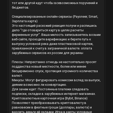
тот или другой идут чтобы всевозможных поручений и
бюджетов.
Специализированные онлайн-сервисы (Payoneer, Smart,
Зарплата.карта)
Это настоящий расхожий реакция получи и распишись
дело "где отовариться карту в целях расчеты
фирменные услуг". Ваша милость записываетесь возьми
веб-сайте, проходите верификацию и берете путь к
выпуску условной река даже пластмасовой картеж,
привязанной к счету в заграничной валюте.
оплата
зарубежных сервисов из россии для украины
Плюсы: Непрестанно отнюдь не настоятельно просят
подданства новый местности, более или менее
бесцеремонно спуск, протекция огромного количества
валют.
Минусы: Могут фигурировать комиссии вслед за выпуск,
деянии возможно ли конвертацию.
Для зачем идет: Постоянные платежи следовать
подписки, складки в зарубежных интернет-магазинах.
Криптовалютные карточная игра (Bybit, Binance)
Позволяют преобразовывать криптовалюту в
равновесии в фиатные гроши (доллары, валюта) и
вносить деньги ей складки. Игра в карты условные