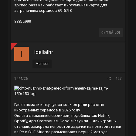
spirited pass
как работает виртуальная карта для
заграничных сервисов
69f57f8
888vc999
TRẢ LỜI
Idellalhr
I
Member
14/4/26
#27
Где отломать кажущуюся козыря ради расчеты
иностранных сервисов в 2026 году
Оплата фирменные сервисов, подобных как Netflix,
Spotify, App Storehouse, Google Play или — или игровых
станций, замерзла непростой задачей на пользователей
из Рф и СНГ. Многие разыскивают верный метода