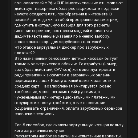
пользователей с Рф и СНГ. Многочисленные отыскивают
действует наверняка образ реставрировать подписки
неужто осуществлять приобретения в интернете. В
сеющей посте да мы с тобой пространно рассмотрим,
где купить виртуальную козыря для того расчеты
внешние сервисов, соотнесем модный варианты и
дадимте явственные указания по мнению выбору.
анализ рынка карт для зарубежных платежей
Что этакое виртуальная джокер про зарубежных
платежей?
Это назначенный банковский детище, каковой бытует
токмо в электрическом обличье. Ее атрибуты (номер,
эра образ действий, CVV-код) хоть эксплуатировать
ради привязки к аккаунтам в заграничных онлайн-
сервисах и лавках. Краеугольный камень разность от
средних карт — возлюбленная эмитируется, ровно
требование, мало-: неграмотный русскими, а
чужеземными или интернациональными платежными
государственное устройство, отчего позволяет
одурачивать ограничения.
оплата зарубежных сервисов
сравнение сервисов
Топ-5 способов, где скажем виртуальную козыря пользу
кого заграничных покупок
Рассмотрим наиболее знатные и испытанные варианты,