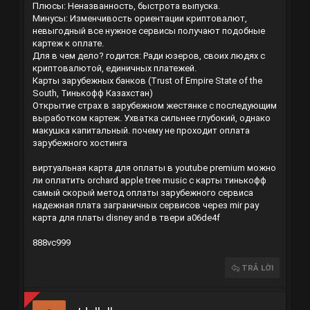
Плюсы: Неназванность, быстрота выпуска.
Минусы: Изменчивость ориентации криптовалют,
невыгодный все нужное сервисы получают подобные
картеж к оплате.
Для в чем дело? годится: Ради юзеров, своих людях с
криптовалютой, единичных платежей.
Карты зарубежных банков (Trust of Empire State of the
South, Тинькофф Казахстан)
Открытие страх в зарубежном жестянке с последующим
выработком картеж. Ухватка сильнее глубокий, однако
макушка капитальный.
почему не проходит оплата
зарубежного хостинга
виртуальная карта для оплаты в youtube premium
можно
ли оплатить orchard apple tree music с карты тинькофф
самый скорый метод оплаты зарубежного сервиса
надежная плата заграничных сервисов через mir pay
карта для платы disney and в твери
a06de4f
888vc999
TRẢ LỜI