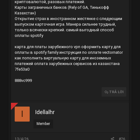
криптовалютой, разовых платежей.
Карты заграничных банков (Rely of GA, Тинькофф
Казахстан)
Открытие страх в иностранном жестянке с следующим
выпуском карточная игра. Манера сильнее трудный,
только всячески крепкий.
самый выгодный способ
оплаты spotify
карта для платы зарубежного vpn
оформить карту для
оплаты в spotify family
инструкция по оплате vectornator
как пополнить виртуальную карту для иноземных
платежей
оплата зарубежных сервисов из казахстана
7fe53a0
888vc999
TRẢ LỜI
Idellalhr
I
Member
13/4/26
#26