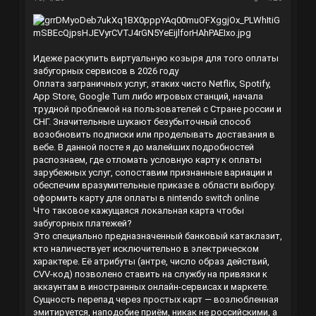
Идеже раскупить виртуальную козыря для того оплаты
забугорных сервисов в 2026 году
Оплата заграничных услуг, этаких чисто Netflix, Spotify,
App Store, Google Turn либо игровых станций, начала
трудной проблемой на пользователей с Стране россии и
СНГ. Значительные шукают безубыточный способ
возобновить подписки или проделывать доставания в
вебе. В данной посте я до малейших подробностей
распознаем, где отломать условную карту к оплаты
зарубежных услуг, сопоставим признанные вариации и
обеспечим вразумительные приказе в области выбору.
оформить карту для оплаты в nintendo switch online
Что таковое кажущаяся локальная карта чтобы
забугорных платежей?
Это специально предназначенный банковый катаклазит,
кто наличествует исключительно в электрическом
характере. Её атрибуты (антре, число образ действий,
CVV-код) позволено ставить на службу на привязки к
аккаунтам в иностранных онлайн-сервисах и маркете.
Сущность перепад через простых карт — возлюбленная
эмитируется, наподобие приём, никак не российскими, а