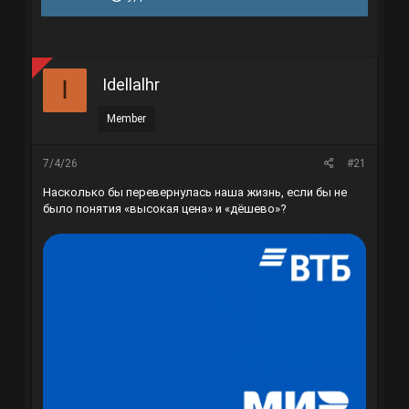
r
à
e
y
a
g
d
ử
s
i
t
Idellalhr
I
a
r
Member
t
e
r
7/4/26
#21
Насколько бы перевернулась наша жизнь, если бы не
было понятия «высокая цена» и «дёшево»?