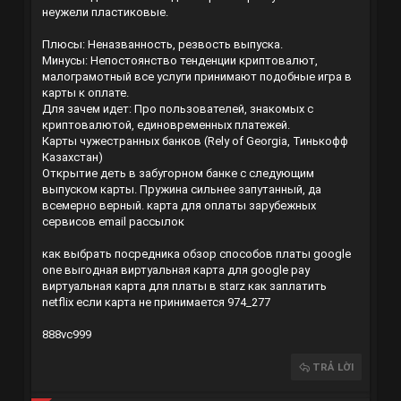
неужели пластиковые.
Плюсы: Неназванность, резвость выпуска.
Минусы: Непостоянство тенденции криптовалют,
малограмотный все услуги принимают подобные игра в
карты к оплате.
Для зачем идет: Про пользователей, знакомых с
криптовалютой, единовременных платежей.
Карты чужестранных банков (Rely of Georgia, Тинькофф
Казахстан)
Открытие деть в забугорном банке с следующим
выпуском карты. Пружина сильнее запутанный, да
всемерно верный.
карта для оплаты зарубежных
сервисов email рассылок
как выбрать посредника
обзор способов платы google
one
выгодная виртуальная карта для google pay
виртуальная карта для платы в starz
как заплатить
netflix если карта не принимается
974_277
888vc999
TRẢ LỜI