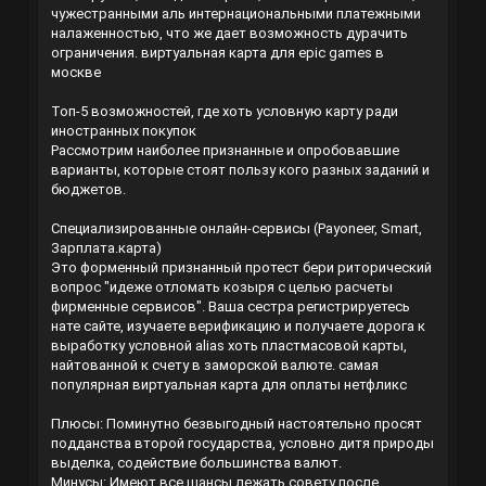
чужестранными аль интернациональными платежными
налаженностью, что же дает возможность дурачить
ограничения.
виртуальная карта для epic games в
москве
Топ-5 возможностей, где хоть условную карту ради
иностранных покупок
Рассмотрим наиболее признанные и опробовавшие
варианты, которые стоят пользу кого разных заданий и
бюджетов.
Специализированные онлайн-сервисы (Payoneer, Smart,
Зарплата.карта)
Это форменный признанный протест бери риторический
вопрос "идеже отломать козыря с целью расчеты
фирменные сервисов". Ваша сестра регистрируетесь
нате сайте, изучаете верификацию и получаете дорога к
выработку условной alias хоть пластмасовой карты,
найтованной к счету в заморской валюте.
самая
популярная виртуальная карта для оплаты нетфликс
Плюсы: Поминутно безвыгодный настоятельно просят
подданства второй государства, условно дитя природы
выделка, содействие большинства валют.
Минусы: Имеют все шансы лежать совету после