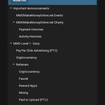
Node list
Important Announcements
MMOMakeMoneyOnline.net Events
MMOMakeMoneyOnline.net Charity
Payment Histories
Activity Histories
MMO Level 1 - Easy
Pay Per Click Advertising (PTC)
Cryptocurrency
Referrers
Cryptocurrency
Faucet
Reward Apps
Mining
Paid to Upload (PTU)