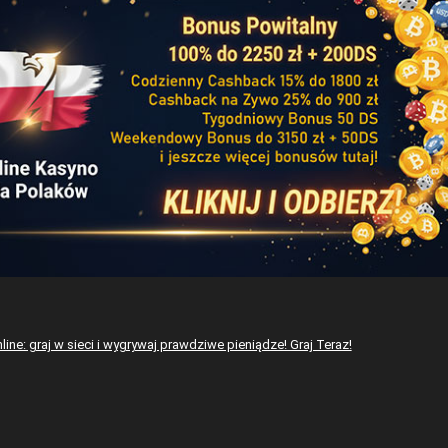
line: graj w sieci i wygrywaj prawdziwe pieniądze! Graj Teraz!