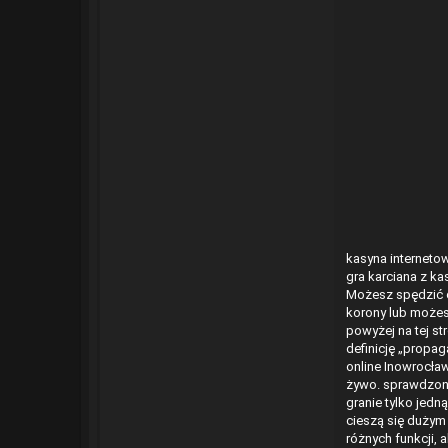
kasyna internetow
gra karciana z ka
Możesz spędzić c
korony lub możes
powyżej na tej st
definicję „propag
online Inowrocła
żywo. sprawdzone
granie tylko jed
cieszą się dużym
różnych funkcji, 