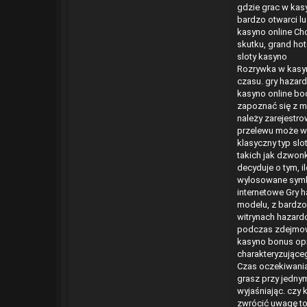
gdzie grac w kasy
bardzo otwarci lu
kasyno online Ch
skutku, grand hot
sloty kasyno
Rozrywka w kasyni
czasu. gry hazard
kasyno online bo
zapoznać się z m
należy zarejestro
przelewu może wys
klasyczny typ slo
takich jak dzwonk
decyduje o tym, i
wylosowane symbo
internetowe Gry 
modelu, z bardzo 
witrynach hazard
podczas zdejmowa
kasyno bonus opi
charakteryzująceg
Czas oczekiwania
grasz przy jednym
wyjaśniając. czy 
zwrócić uwagę to 