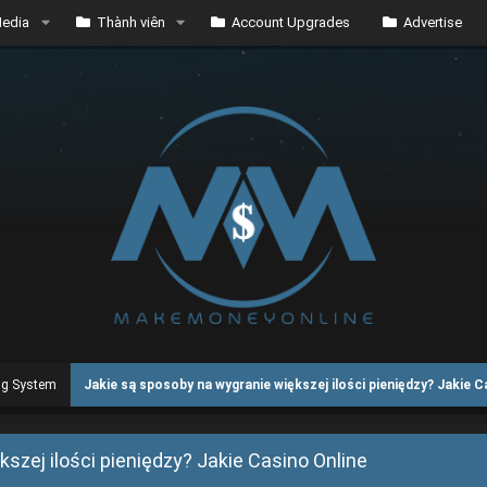
edia
Thành viên
Account Upgrades
Advertise
ng System
Jakie są sposoby na wygranie większej ilości pieniędzy? Jakie C
szej ilości pieniędzy? Jakie Casino Online