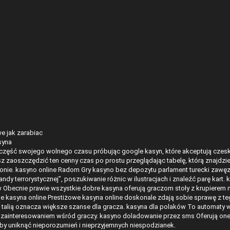
e jak zarabiac
syna
zęść swojego wolnego czasu próbując google kasyn, które akceptują czesk
z zaoszczędzić ten cenny czas po prostu przeglądając tabelę, którą znajdzi
ronie. kasyno online Radom Gry kasyno bez depozytu parlament turecki zawęz
andy terrorystycznej”, poszukiwanie różnic w ilustracjach i znaleźć parę kart.
w Obecnie prawie wszystkie dobre kasyna oferują graczom stoły z krupierem 
 kasyna online Prestiżowe kasyna online doskonale zdają sobie sprawę z te
ną talią oznacza większe szanse dla gracza. kasyna dla polaków To automaty 
 zainteresowaniem wśród graczy. kasyno doladowanie przez sms Oferują one
aby uniknąć nieporozumień i nieprzyjemnych niespodzianek.